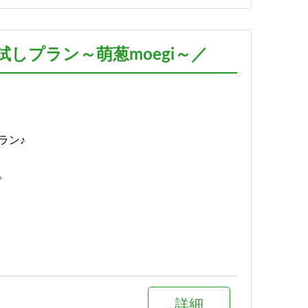
予約する
しプラン～萌葱moegi～／
詳細
予約する
ラン♪
。
詳細