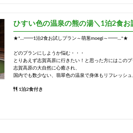
)
ひすい色の温泉の熊の湯＼1泊2食お試
★*…━━1泊2食お試しプラン～萌葱moegi～━━…*★
)
どのプランにしようか悩む・・・
とりあえず志賀高原に行きたい！と思った方にはこのプ
志賀高原の大自然に心癒され、
国内でも数少ない、翡翠色の温泉で身体もリフレッシュ
1泊2食付き