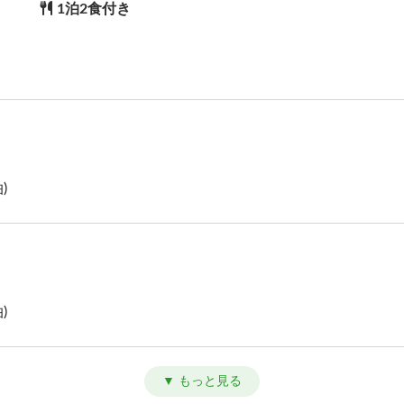
1泊2食付き
)
)