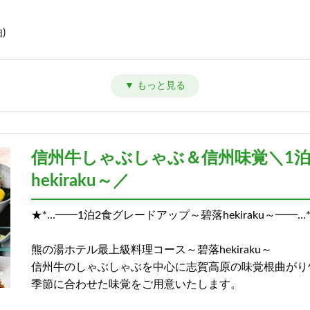
)
)
信州牛しゃぶしゃぶ＆信州味覚＼1
hekiraku～／
★*…━━1泊2食グレードアップ～碧落hekiraku～━━…
熊の湯ホテル最上級料理コース～碧落hekiraku～
信州牛のしゃぶしゃぶを中心に志賀高原の味覚根曲がり
季節に合わせた味覚をご用意いたします。