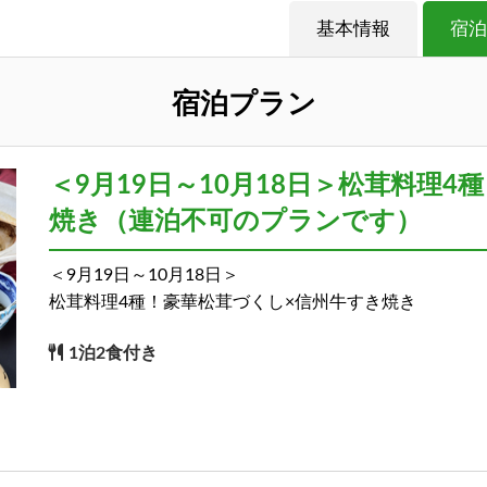
基本情報
宿泊
宿泊プラン
＜9月19日～10月18日＞松茸料理
焼き（連泊不可のプランです）
＜9月19日～10月18日＞
松茸料理4種！豪華松茸づくし×信州牛すき焼き
1泊2食付き