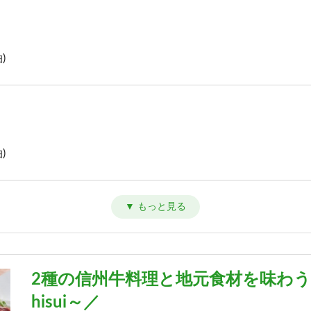
)
)
)
2種の信州牛料理と地元食材を味わう
hisui～／