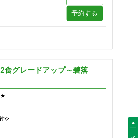
予約する
詳細
予約する
泊2食グレードアップ～碧落
*★
竹や