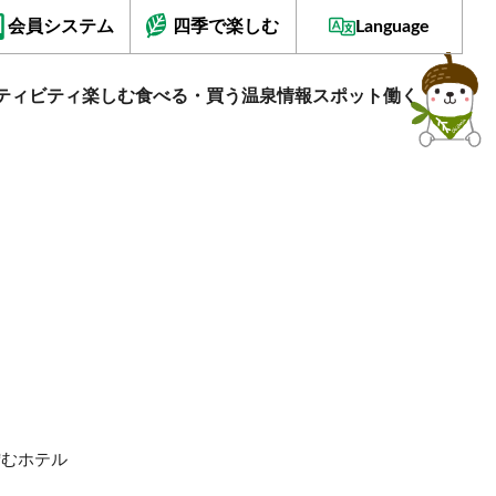
会員システム
四季で楽しむ
Language
ティビティ
楽しむ
食べる・買う
温泉情報
スポット
働く
佇むホテル