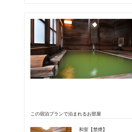
宿泊人数：1～2人
41,800円 (20,900円/人/泊
特別室【禁煙】
宿泊人数：2～4人
67,800円 (33,900円/人/泊
この宿泊プランで泊まれるお部屋
和室【禁煙】