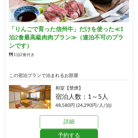
「りんごで育った信州牛」だけを使った≪1
泊2食最高級肉肉プラン≫（連泊不可のプラ
ンです）
1泊2食付き
この宿泊プランで泊まれるお部屋
和室【禁煙】
宿泊人数：1～5人
48,580円 (24,290円/人/泊)
詳細
予約する