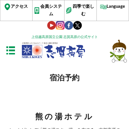
アクセス
会員システ
四季で楽し
Language
ム
む
上信越高原国立公園 志賀高原の公式サイト
宿泊予約
熊の湯ホテル