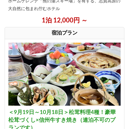
ホームゲレンデ「熊の湯スキー場」を有する、志賀高原の
大自然に包まれ佇むホテル
1泊 12,000円 ～
宿泊プラン
＜9月19日～10月18日＞松茸料理4種！豪華
松茸づくし×信州牛すき焼き（連泊不可のプ
ランです）