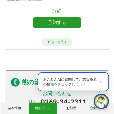
詳細
予約する
洋室ツイン【禁煙】
宿泊人数：1～2人
24,000円 (12,000円/人/泊)
詳細
予約する
熊の湯温泉 熊の湯ホテル
0269-34-2311
TEL.
基本情報
宿泊プラン
お部屋
空室カレンダー
0269-34-3010
FAX.