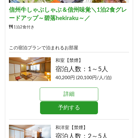
信州牛しゃぶしゃぶ＆信州味覚＼1泊2食グレ
ードアップ～碧落hekiraku～／
1泊2食付き
この宿泊プランで泊まれるお部屋
和室【禁煙】
宿泊人数：1～5人
40,200円 (20,100円/人/泊)
詳細
予約する
和洋室【禁煙】
宿泊人数：2～5人