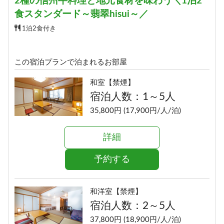
2種の信州牛料理と地元食材を味わう＼1泊2
詳細
食スタンダード～翡翠hisui～／
予約する
1泊2食付き
この宿泊プランで泊まれるお部屋
和室【禁煙】
宿泊人数：1～5人
35,800円 (17,900円/人/泊)
詳細
予約する
和洋室【禁煙】
宿泊人数：2～5人
37,800円 (18,900円/人/泊)