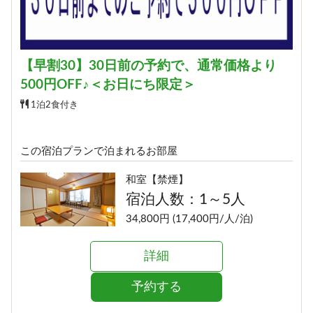
【早割30】30日前の予約で、通常価格より
500円OFF♪＜お日にち限定＞
1泊2食付き
この宿泊プランで泊まれるお部屋
和室【禁煙】
宿泊人数：1～5人
34,800円 (17,400円/人/泊)
詳細
予約する