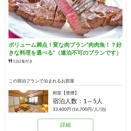
特別室【禁煙】
宿泊人数：2～4人
74,580円 (37,290円/人/泊)
ボリューム満点！変な肉プラン“肉肉魚！？好
詳細
きな料理を選べる”（連泊不可のプランです）
予約する
1泊2食付き
この宿泊プランで泊まれるお部屋
和室【禁煙】
宿泊人数：1～5人
33,400円 (16,700円/人/泊)
詳細