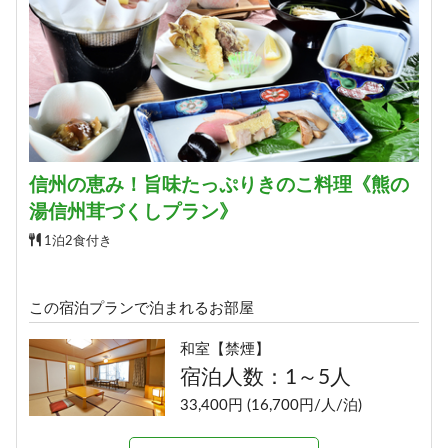
予約する
信州の恵み！旨味たっぷりきのこ料理《熊の
湯信州茸づくしプラン》
1泊2食付き
この宿泊プランで泊まれるお部屋
和室【禁煙】
宿泊人数：1～5人
33,400円 (16,700円/人/泊)