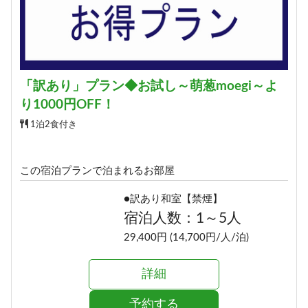
「訳あり」プラン◆お試し～萌葱moegi～よ
り1000円OFF！
1泊2食付き
この宿泊プランで泊まれるお部屋
●訳あり和室【禁煙】
宿泊人数：1～5人
29,400円 (14,700円/人/泊)
詳細
予約する