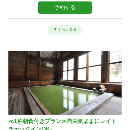
予約する
洋室ツイン【禁煙】
宿泊人数：1～2人
37,800円 (18,900円/人/泊)
詳細
予約する
≪1泊朝食付きプラン≫自由気ままにレイト
チェックインOK♪