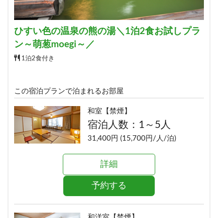
66,200円 (33,100円/人/泊)
ひすい色の温泉の熊の湯＼1泊2食お試しプラ
詳細
ン～萌葱moegi～／
予約する
1泊2食付き
この宿泊プランで泊まれるお部屋
和室【禁煙】
宿泊人数：1～5人
31,400円 (15,700円/人/泊)
詳細
予約する
和洋室【禁煙】