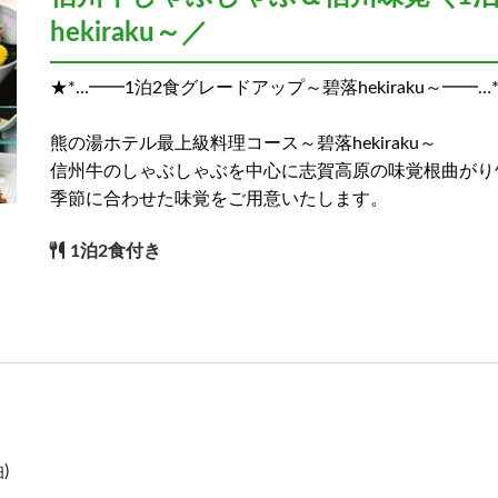
hekiraku～／
★*…━━1泊2食グレードアップ～碧落hekiraku～━━…
熊の湯ホテル最上級料理コース～碧落hekiraku～
信州牛のしゃぶしゃぶを中心に志賀高原の味覚根曲がり
季節に合わせた味覚をご用意いたします。
1泊2食付き
)