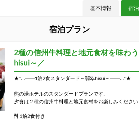
基本情報
宿泊
宿泊プラン
2種の信州牛料理と地元食材を味わう
hisui～／
★*…━━1泊2食スタンダード～翡翠hisui～━━…*★
熊の湯ホテルのスタンダードプランです。
夕食は２種の信州牛料理と地元食材をお楽しみください
1泊2食付き