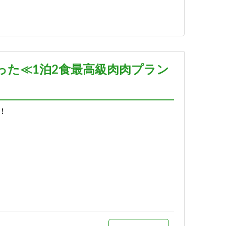
詳細
予約する
った≪1泊2食最高級肉肉プラン
！