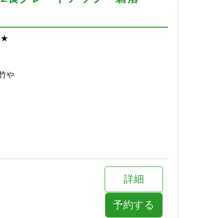
*★
竹や
詳細
予約する