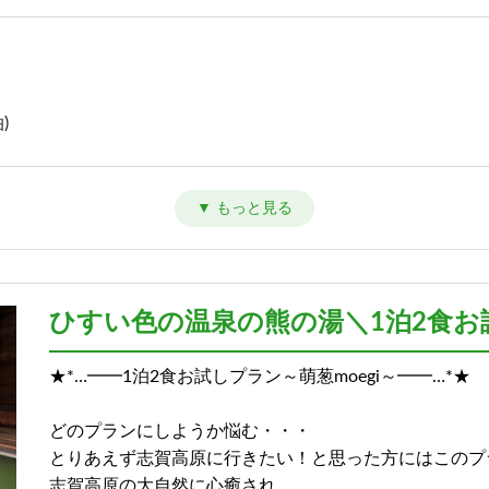
)
)
ひすい色の温泉の熊の湯＼1泊2食お試
★*…━━1泊2食お試しプラン～萌葱moegi～━━…*★
)
どのプランにしようか悩む・・・
とりあえず志賀高原に行きたい！と思った方にはこのプ
志賀高原の大自然に心癒され、