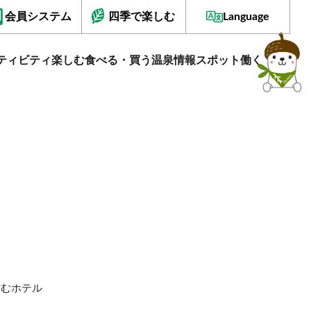
会員システム
四季で楽しむ
Language
ティビティ
楽しむ
食べる・買う
温泉情報
スポット
働く
佇むホテル