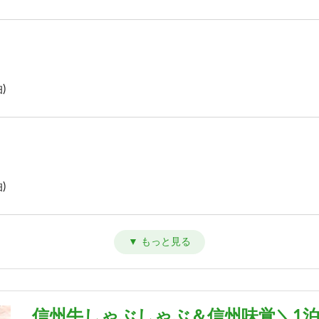
)
)
)
信州牛しゃぶしゃぶ＆信州味覚＼1