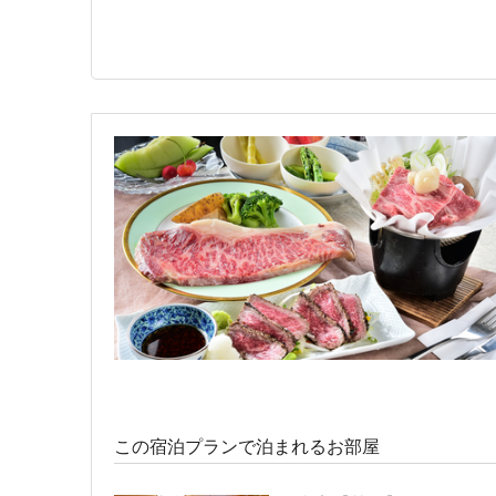
洋室ツイン【禁煙】
宿泊人数：1～2人
31,400円 (15,700円/人/泊
この宿泊プランで泊まれるお部屋