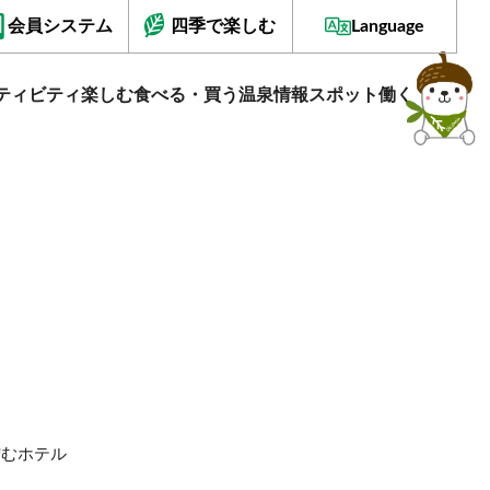
会員システム
四季で楽しむ
Language
ティビティ
楽しむ
食べる・買う
温泉情報
スポット
働く
佇むホテル