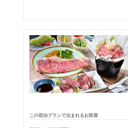
洋室ツイン【禁煙】
宿泊人数：1～2人
31,400円 (15,700円/人/泊
この宿泊プランで泊まれるお部屋