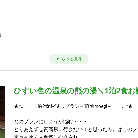
)
)
ひすい色の温泉の熊の湯＼1泊2食お試
★*…━━1泊2食お試しプラン～萌葱moegi～━━…*★
)
どのプランにしようか悩む・・・
とりあえず志賀高原に行きたい！と思った方にはこのプ
志賀高原の大自然に心癒され、