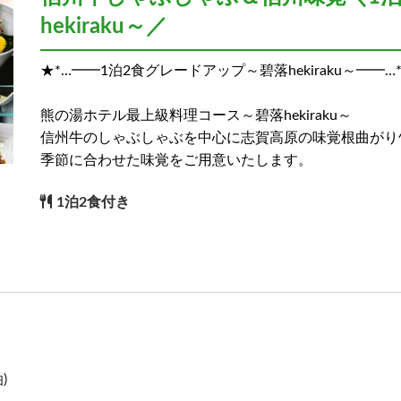
hekiraku～／
★*…━━1泊2食グレードアップ～碧落hekiraku～━━…
熊の湯ホテル最上級料理コース～碧落hekiraku～
信州牛のしゃぶしゃぶを中心に志賀高原の味覚根曲がり
季節に合わせた味覚をご用意いたします。
1泊2食付き
)