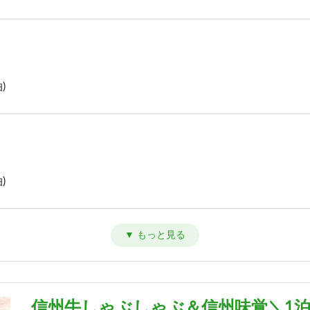
)
)
)
信州牛しゃぶしゃぶ＆信州味覚＼1