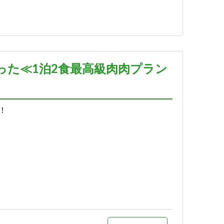
詳細
予約する
った≪1泊2食最高級肉肉プラン
！