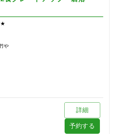
*★
竹や
詳細
予約する