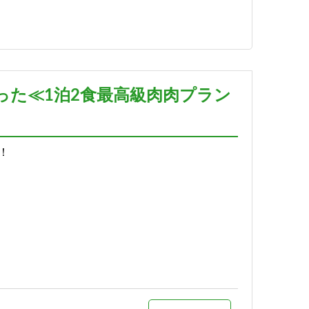
詳細
予約する
った≪1泊2食最高級肉肉プラン
！