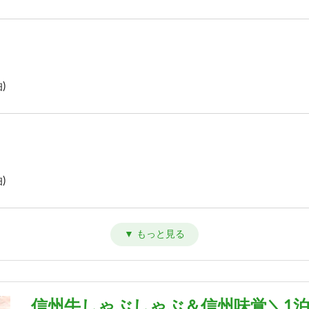
)
)
)
信州牛しゃぶしゃぶ＆信州味覚＼1