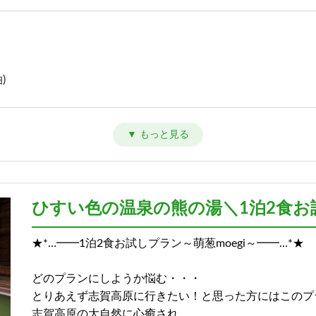
)
)
ひすい色の温泉の熊の湯＼1泊2食お試
★*…━━1泊2食お試しプラン～萌葱moegi～━━…*★
)
どのプランにしようか悩む・・・
とりあえず志賀高原に行きたい！と思った方にはこのプ
志賀高原の大自然に心癒され、