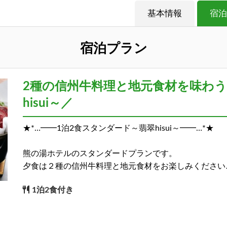
基本情報
宿泊
宿泊プラン
2種の信州牛料理と地元食材を味わう
hisui～／
★*…━━1泊2食スタンダード～翡翠hisui～━━…*★
熊の湯ホテルのスタンダードプランです。
夕食は２種の信州牛料理と地元食材をお楽しみください
1泊2食付き