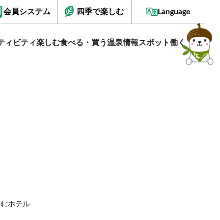
会員システム
四季で楽しむ
Language
ティビティ
楽しむ
食べる・買う
温泉情報
スポット
働く
佇むホテル