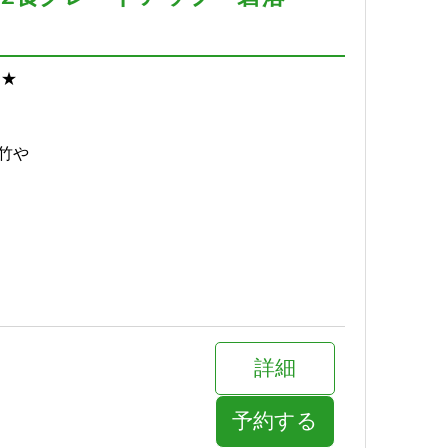
*★
竹や
詳細
予約する