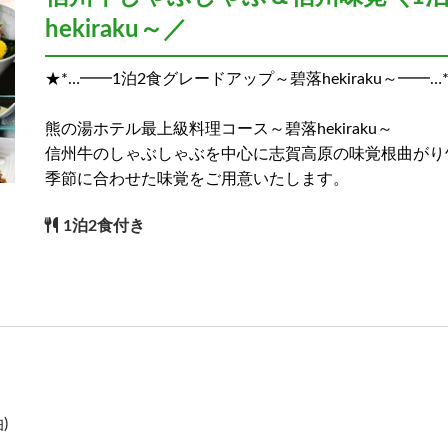
hekiraku～／
★*…━━1泊2食グレードアップ～碧落hekiraku～━━…
熊の湯ホテル最上級料理コース～碧落hekiraku～
信州牛のしゃぶしゃぶを中心に志賀高原の味覚根曲がり
季節に合わせた味覚をご用意いたします。
1泊2食付き
)