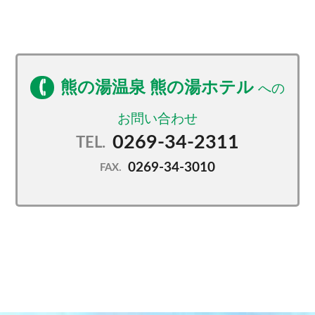
・野趣あふれる3種の湯船
≪その２志賀高原の自然満喫！≫
夏は大自然へトレッキングに出かけよう！
気軽な散策から本格的な登山までお楽しみ頂けます♪
熊の湯温泉 熊の湯ホテル
冬はウィンタースポーツ三昧！
徒歩3分！ホームゲレンデ熊の湯スキー場がおすすめ！
0269-34-2311
TEL.
≪その３館内施設も充実≫
0269-34-3010
・ロビーの喫茶店『笠岳』で淹れたてのコーヒーを♪
FAX.
・志賀高原での旅の思い出に種類豊富な売店でお土産
を♪
かわいい熊のイラスト入りオリジナルグッズも販売
中！