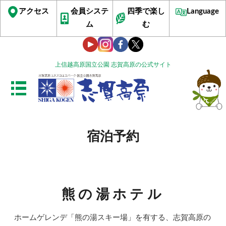
アクセス
会員システ
四季で楽し
Language
ム
む
上信越高原国立公園 志賀高原の公式サイト
宿泊予約
熊の湯ホテル
ホームゲレンデ「熊の湯スキー場」を有する、志賀高原の