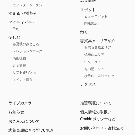
温泉情報
ウィンターシーズン
スポット
泊まる・宿情報
ビュースポット
アクティビティ
関連施設
予約
働く
楽しむ
志賀高原エリア紹介
春夏秋のみどころ
奥志賀高原エリア
トレッキングコース
焼額山エリア
高山植物
中央エリア
紅葉情報
熊の湯エリア
リフト運行状況
横手山・渋峠エリア
イベント情報
アクセス
ライブカメラ
推奨環境について
お知らせ
個人情報の取扱い／
Cookieポリシーなど
おこみんについて
お問い合わせ・資料請求
志賀高原総合会館 98施設