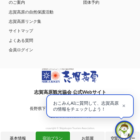
のご案内
団体予約
志賀高原の自然保護活動
志賀高原リンク集
サイトマップ
よくある質問
会員ログイン
志賀高原観光協会 公式Webサイト
〒381-0401
長野県下高井郡山ノ内町大字平穏7148(蓮池)
志賀高原総合会館98内
copyright © Shigakogen Tourism Association.
基本情報
宿泊プラン
お部屋
空室カレンダー