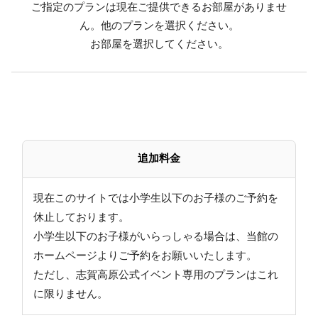
ご指定のプランは現在ご提供できるお部屋がありませ
・シーズン初め、終わりには積雪がない場合がござい
ん。他のプランを選択ください。
ます。
お部屋を選択してください。
この場合、通常のスタンダードプランに振り替えさ
せていただきます。
・こちらのプランは1泊のみの受付となります。
連泊希望の場合、2泊目以降は 他のプランでご予約を
お願いいたします。
2泊目以降の予約時の通信欄に こちらの予約がある旨
追加料金
をご入力ください。
≪ご夕食≫
現在このサイトでは小学生以下のお子様のご予約を
●スタンダード～翡翠hisui～
休止しております。
当館自慢の料理長が腕をふるう、信州の味覚、
小学生以下のお子様がいらっしゃる場合は、当館の
旬の食材を使用した四季折々のお料理ご用意します。
ホームページよりご予約をお願いいたします。
ただし、志賀高原公式イベント専用のプランはこれ
≪ご朝食≫
に限りません。
バイキングまたは和定食