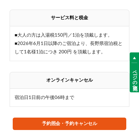
※日程により異なります（選択不可）
しっかり食べて、元気に出発
サービス料と税金
【お食事時間等のご案内】
■大人の方は入湯税150円／1泊を頂戴します。
・夕食時間／18:00～19:30
・朝食時間／7:30～9:00
■2026年6月1日以降のご宿泊より、長野県宿泊税と
・夕食付プランのご予約でも、19:30以降のご到着にな
して1名様1泊につき 200円 を頂戴します。
った場合は夕食の用意はいたしかねます。
また、その場合の返金は出来ません。
ページの先頭へ
オンラインキャンセル
:・…╋────熊の湯ホテルの魅力────╋━…・:
宿泊日1日前の午後06時まで
≪その１自慢の温泉≫
・国内でも数少ない翡翠色の湯
予約照会・予約キャンセル
・当館の中庭から汲み上げる、自家源泉かけ流し
・志賀高原最古の温泉