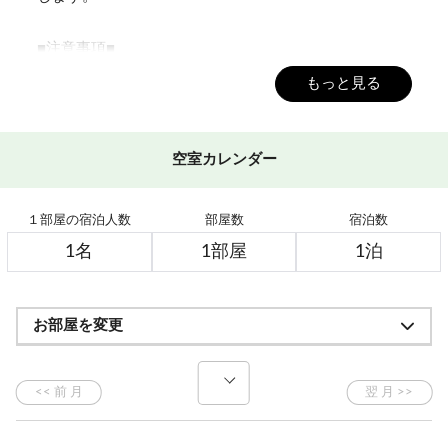
■注意事項■
・当プランはご宿泊者全員が60歳以上である場合のみ
もっと見る
ご予約が可能です。
チェックイン時に年齢のご確認できる身分証をご提
示ください。
空室カレンダー
60歳以下の方がいらした場合は、その方だけでなく
全員分が基本料金への変更となりますのでご注意く
１部屋の宿泊人数
部屋数
宿泊数
ださい。
・ご到着後、フロントでのプラン変更は出来かねま
す。
・天候の状況や整備の為リフト運休の場合がございま
お部屋を変更
す。
・悪天候により全リフトが運休せざるを得ない状況が
継続された場合は
通常のスタンダードプランに振り替えさせていただ
きます。