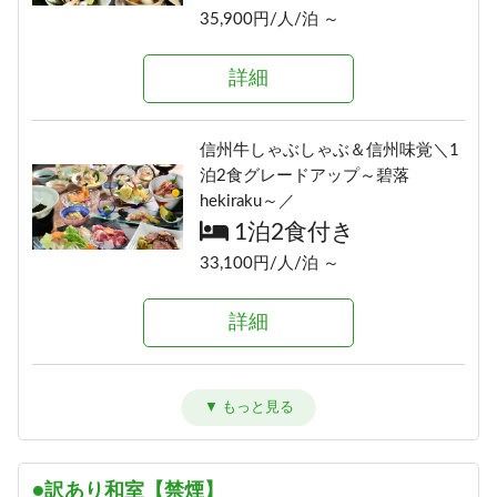
16,700円/人/泊 ～
35,900円/人/泊 ～
詳細
詳細
詳細
≪1泊朝食付きプラン≫自由気まま
にレイトチェックインOK♪
信州の恵み！旨味たっぷりきのこ
信州牛しゃぶしゃぶ＆信州味覚＼1
朝食のみ
料理《熊の湯信州茸づくしプラ
泊2食グレードアップ～碧落
14,500円/人/泊 ～
ン》
hekiraku～／
1泊2食付き
1泊2食付き
詳細
16,700円/人/泊 ～
33,100円/人/泊 ～
詳細
≪素泊りプラン≫23時までチェッ
詳細
クインOK！
素泊まり
アメニティが付かないけどお得に
「りんごで育った信州牛」だけを
13,000円/人/泊 ～
泊まれる ≪1泊2食ＥＣＯプラン≫
使った≪1泊2食最高級肉肉プラン
1泊2食付き
≫（連泊不可のプランです）
詳細
16,900円/人/泊 ～
1泊2食付き
●訳あり和室【禁煙】