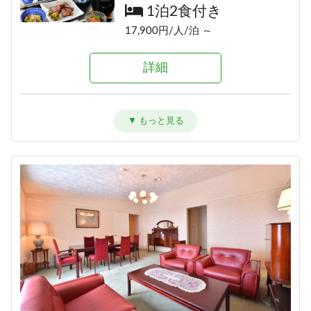
1泊2食付き
1泊2食付き
詳細
17,700円/人/泊 ～
17,900円/人/泊 ～
詳細
詳細
≪素泊りプラン≫23時までチェッ
クインOK！
素泊まり
アメニティが付かないけどお得に
信州牛しゃぶしゃぶ＆信州味覚＼1
泊まれる ≪1泊2食ＥＣＯプラン≫
12,000円/人/泊 ～
泊2食グレードアップ～碧落
1泊2食付き
hekiraku～／
詳細
17,900円/人/泊 ～
1泊2食付き
20,100円/人/泊 ～
詳細
詳細
【早割60】60日前の予約で、通常
価格より1,000円OFF♪＜お日にち
ひすい色の温泉の熊の湯＼1泊2食
限定＞
お試しプラン～萌葱moegi～／
1泊2食付き
1泊2食付き