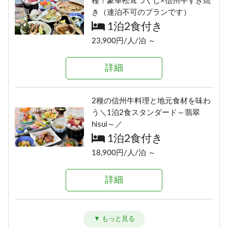
種！豪華松茸づくし×信州牛すき焼
泊不可のプランです）
き（連泊不可のプランです）
1泊2食付き
1泊2食付き
16,700円/人/泊 ～
23,900円/人/泊 ～
詳細
詳細
信州の恵み！旨味たっぷりきのこ
2種の信州牛料理と地元食材を味わ
料理《熊の湯信州茸づくしプラ
う＼1泊2食スタンダード～翡翠
ン》
hisui～／
1泊2食付き
1泊2食付き
16,700円/人/泊 ～
18,900円/人/泊 ～
詳細
詳細
アメニティが付かないけどお得に
信州牛しゃぶしゃぶ＆信州味覚＼1
泊まれる ≪1泊2食ＥＣＯプラン≫
泊2食グレードアップ～碧落