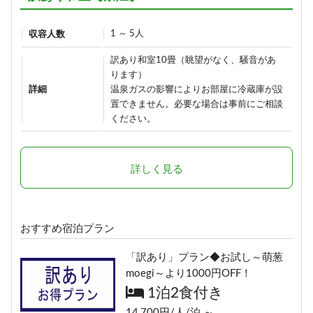
37,290円/人/泊 ～
詳細
1 ～ 5人
収容人数
詳細
訳あり和室10畳（眺望がなく、騒音があ
【早割60】60日前の予約で、通常
ります）
価格より1,000円OFF♪＜お日にち
1日1組限定＼ロイヤルルーム／４
詳細
温泉ガスの影響によりお部屋に冷蔵庫が設
限定＞
置できません。必要な場合は事前にご相談
つの特典付き特別室プラン
1泊2食付き
ください。
1泊2食付き
16,900円/人/泊 ～
30,900円/人/泊 ～
詳しく見る
詳細
詳細
【早割30】30日前の予約で、通常
おすすめ宿泊プラン
価格より500円OFF♪＜お日にち限
定＞
「訳あり」プラン◆お試し～萌葱
1泊2食付き
moegi～より1000円OFF！
17,400円/人/泊 ～
1泊2食付き
14,700円/人/泊 ～