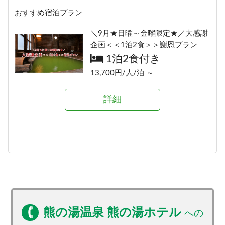
おすすめ宿泊プラン
≪素泊りプラン≫23時までチェッ
クインOK！
＼9月★日曜～金曜限定★／大感謝
素泊まり
企画＜＜1泊2食＞＞謝恩プラン
12,000円/人/泊 ～
1泊2食付き
13,700円/人/泊 ～
詳細
詳細
熊の湯温泉 熊の湯ホテル