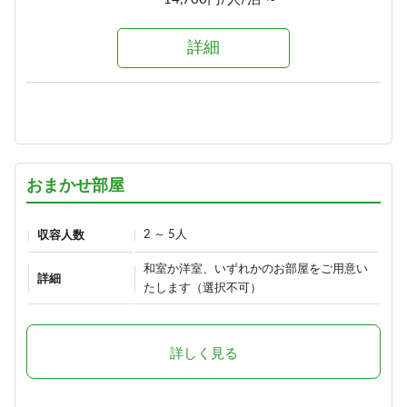
詳細
詳細
選べる！地酒三種飲みくらべ【利
き酒セット付き】1泊2食プラン
1泊2食付き
18,900円/人/泊 ～
おまかせ部屋
詳細
2 ～ 5人
収容人数
≪1泊朝食付きプラン≫自由気まま
和室か洋室、いずれかのお部屋をご用意い
にレイトチェックインOK♪
詳細
たします（選択不可）
朝食のみ
13,500円/人/泊 ～
詳しく見る
詳細