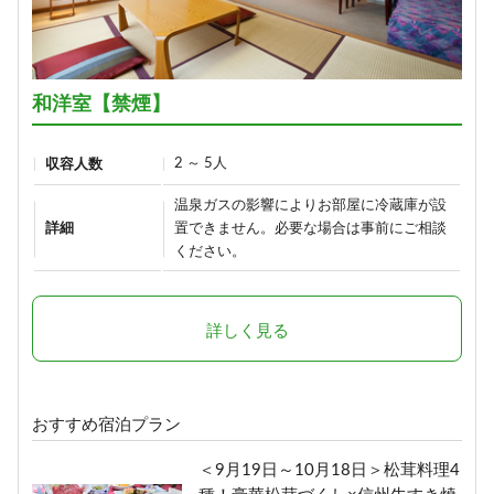
ひすい色の温泉の熊の湯＼1泊2食
お試しプラン～萌葱moegi～／
1泊2食付き
15,700円/人/泊 ～
和洋室【禁煙】
詳細
2 ～ 5人
収容人数
温泉ガスの影響によりお部屋に冷蔵庫が設
「りんごで育った信州牛」だけを
詳細
置できません。必要な場合は事前にご相談
使った≪1泊2食最高級肉肉プラン
ください。
≫（連泊不可のプランです）
1泊2食付き
詳しく見る
24,290円/人/泊 ～
詳細
おすすめ宿泊プラン
ボリューム満点！変な肉プラン“肉
＜9月19日～10月18日＞松茸料理4
肉魚！？好きな料理を選べる”（連