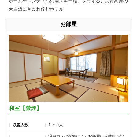
ホームゲレンデ「熊の湯スキー場」を有する、志賀高原の
大自然に包まれ佇むホテル
お部屋
和室【禁煙】
1 ～ 5人
収容人数
温泉ガスの影響によりお部屋に冷蔵庫が設