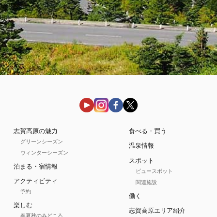
志賀高原の魅力
食べる・買う
グリーンシーズン
温泉情報
ウィンターシーズン
スポット
泊まる・宿情報
ビュースポット
アクティビティ
関連施設
予約
働く
楽しむ
志賀高原エリア紹介
春夏秋のみどころ