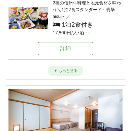
2種の信州牛料理と地元食材を味わ
う＼1泊2食スタンダード～翡翠
hisui～／
1泊2食付き
17,900円/人/泊 ～
詳細
信州牛しゃぶしゃぶ＆信州味覚＼1
泊2食グレードアップ～碧落
hekiraku～／
1泊2食付き
20,100円/人/泊 ～
詳細