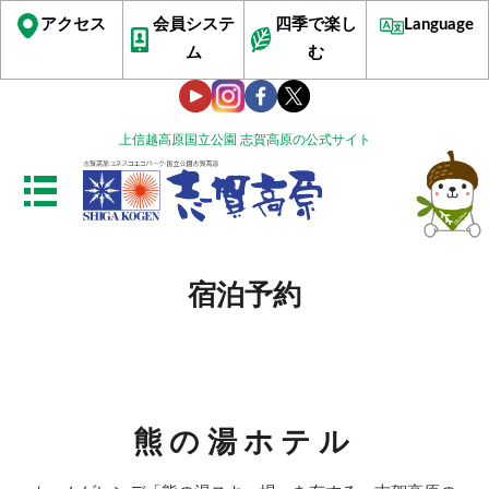
アクセス
会員システ
四季で楽し
Language
ム
む
上信越高原国立公園 志賀高原の公式サイト
宿泊予約
熊の湯ホテル