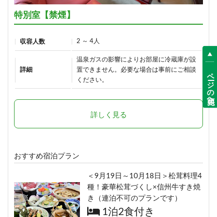
17,900円/人/泊 ～
15,700円/人/泊 ～
特別室【禁煙】
詳細
詳細
2 ～ 4人
収容人数
【早割30】30日前の予約で、通常
温泉ガスの影響によりお部屋に冷蔵庫が設
「りんごで育った信州牛」だけを
価格より500円OFF♪＜お日にち限
詳細
置できません。必要な場合は事前にご相談
ページの先頭へ
使った≪1泊2食最高級肉肉プラン
ください。
定＞
≫（連泊不可のプランです）
1泊2食付き
1泊2食付き
18,400円/人/泊 ～
24,290円/人/泊 ～
詳しく見る
詳細
詳細
おすすめ宿泊プラン
選べる！地酒三種飲みくらべ【利
ボリューム満点！変な肉プラン“肉
き酒セット付き】1泊2食プラン
＜9月19日～10月18日＞松茸料理4
肉魚！？好きな料理を選べる”（連
種！豪華松茸づくし×信州牛すき焼
1泊2食付き
泊不可のプランです）
き（連泊不可のプランです）
19,900円/人/泊 ～
1泊2食付き
1泊2食付き