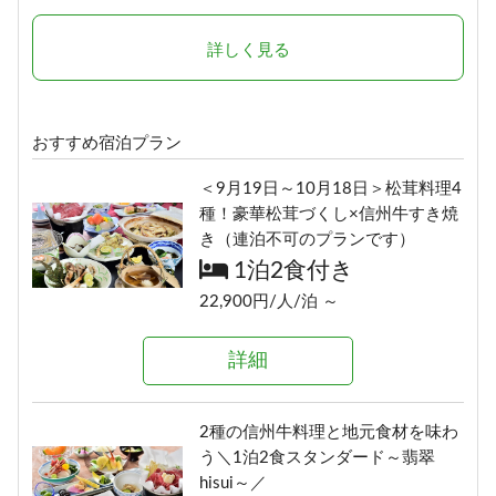
1泊2食付き
1泊2食付き
17,400円/人/泊 ～
24,290円/人/泊 ～
詳しく見る
詳細
詳細
おすすめ宿泊プラン
選べる！地酒三種飲みくらべ【利
ボリューム満点！変な肉プラン“肉
＜9月19日～10月18日＞松茸料理4
き酒セット付き】1泊2食プラン
肉魚！？好きな料理を選べる”（連
種！豪華松茸づくし×信州牛すき焼
1泊2食付き
泊不可のプランです）
き（連泊不可のプランです）
1泊2食付き
18,900円/人/泊 ～
1泊2食付き
17,700円/人/泊 ～
22,900円/人/泊 ～
詳細
詳細
詳細
≪1泊朝食付きプラン≫自由気まま
にレイトチェックインOK♪
信州の恵み！旨味たっぷりきのこ
2種の信州牛料理と地元食材を味わ
朝食のみ
料理《熊の湯信州茸づくしプラ
う＼1泊2食スタンダード～翡翠
ン》
13,500円/人/泊 ～
hisui～／