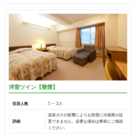
1泊2食付き
hekiraku～／
1泊2食付き
16,900円/人/泊 ～
21,100円/人/泊 ～
詳細
詳細
【早割60】60日前の予約で、通常
価格より1,000円OFF♪＜お日にち
ひすい色の温泉の熊の湯＼1泊2食
限定＞
お試しプラン～萌葱moegi～／
1泊2食付き
1泊2食付き
16,900円/人/泊 ～
16,700円/人/泊 ～
洋室ツイン【禁煙】
詳細
詳細
1 ～ 2人
収容人数
温泉ガスの影響によりお部屋に冷蔵庫が設
【早割30】30日前の予約で、通常
「りんごで育った信州牛」だけを
詳細
置できません。必要な場合は事前にご相談
価格より500円OFF♪＜お日にち限
使った≪1泊2食最高級肉肉プラン
ください。
定＞
≫（連泊不可のプランです）