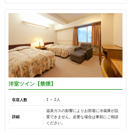
ン》
hisui～／
1泊2食付き
1泊2食付き
16,700円/人/泊 ～
18,900円/人/泊 ～
詳細
詳細
アメニティが付かないけどお得に
信州牛しゃぶしゃぶ＆信州味覚＼1
泊まれる ≪1泊2食ＥＣＯプラン≫
泊2食グレードアップ～碧落
1泊2食付き
hekiraku～／
1泊2食付き
16,900円/人/泊 ～
洋室ツイン【禁煙】
21,100円/人/泊 ～
詳細
1 ～ 2人
収容人数
詳細
温泉ガスの影響によりお部屋に冷蔵庫が設
【早割60】60日前の予約で、通常
詳細
置できません。必要な場合は事前にご相談
価格より1,000円OFF♪＜お日にち
ひすい色の温泉の熊の湯＼1泊2食
ください。
限定＞
お試しプラン～萌葱moegi～／