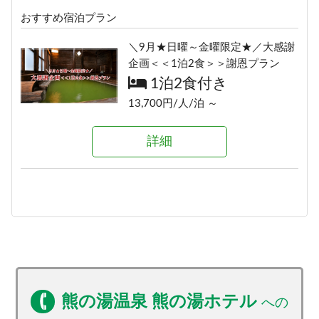
おすすめ宿泊プラン
≪素泊りプラン≫23時までチェッ
クインOK！
＼9月★日曜～金曜限定★／大感謝
素泊まり
企画＜＜1泊2食＞＞謝恩プラン
12,000円/人/泊 ～
1泊2食付き
13,700円/人/泊 ～
詳細
詳細
熊の湯温泉 熊の湯ホテル