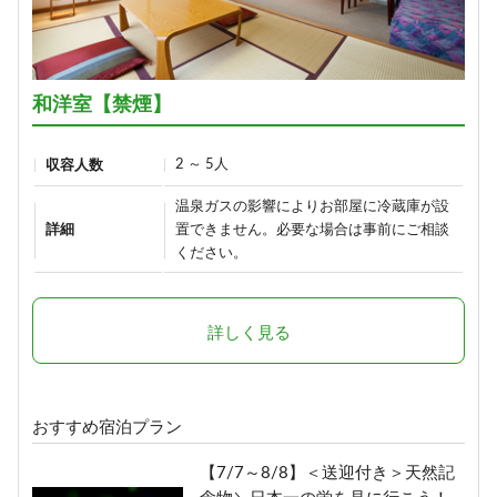
信州牛しゃぶしゃぶ＆信州味覚＼1
泊2食グレードアップ～碧落
hekiraku～／
1泊2食付き
和洋室【禁煙】
20,100円/人/泊 ～
2 ～ 5人
収容人数
詳細
温泉ガスの影響によりお部屋に冷蔵庫が設
詳細
置できません。必要な場合は事前にご相談
ひすい色の温泉の熊の湯＼1泊2食
ください。
お試しプラン～萌葱moegi～／
1泊2食付き
詳しく見る
15,700円/人/泊 ～
詳細
おすすめ宿泊プラン
「りんごで育った信州牛」だけを
【7/7～8/8】＜送迎付き＞天然記
使った≪1泊2食最高級肉肉プラン