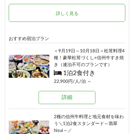
1泊2食付き
1泊2食付き
16,900円/人/泊 ～
16,700円/人/泊 ～
詳しく見る
詳細
詳細
おすすめ宿泊プラン
【早割30】30日前の予約で、通常
「りんごで育った信州牛」だけを
＜9月19日～10月18日＞松茸料理4
価格より500円OFF♪＜お日にち限
使った≪1泊2食最高級肉肉プラン
種！豪華松茸づくし×信州牛すき焼
定＞
≫（連泊不可のプランです）
き（連泊不可のプランです）
1泊2食付き
1泊2食付き
1泊2食付き
17,400円/人/泊 ～
24,290円/人/泊 ～
22,900円/人/泊 ～
詳細
詳細
詳細
選べる！地酒三種飲みくらべ【利
ボリューム満点！変な肉プラン“肉
2種の信州牛料理と地元食材を味わ
き酒セット付き】1泊2食プラン
肉魚！？好きな料理を選べる”（連
う＼1泊2食スタンダード～翡翠
1泊2食付き
泊不可のプランです）
hisui～／