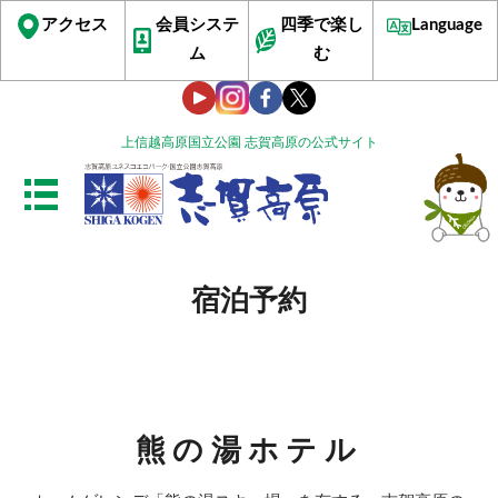
アクセス
会員システ
四季で楽し
Language
ム
む
上信越高原国立公園 志賀高原の公式サイト
宿泊予約
熊の湯ホテル