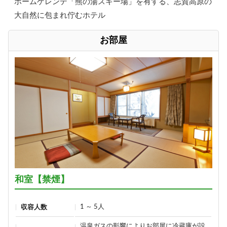
ホームゲレンデ「熊の湯スキー場」を有する、志賀高原の
大自然に包まれ佇むホテル
お部屋
和室【禁煙】
1 ～ 5人
収容人数
温泉ガスの影響によりお部屋に冷蔵庫が設