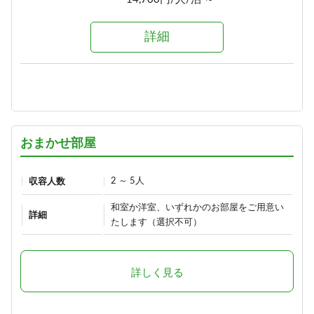
詳細
詳細
選べる！地酒三種飲みくらべ【利
き酒セット付き】1泊2食プラン
1泊2食付き
18,900円/人/泊 ～
おまかせ部屋
詳細
2 ～ 5人
収容人数
≪1泊朝食付きプラン≫自由気まま
和室か洋室、いずれかのお部屋をご用意い
にレイトチェックインOK♪
詳細
たします（選択不可）
朝食のみ
13,500円/人/泊 ～
詳しく見る
詳細