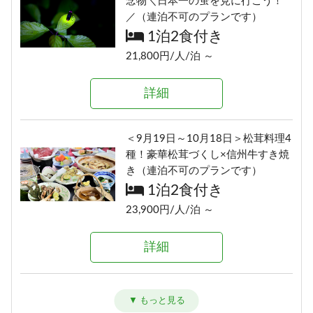
念物＼日本一の蛍を見に行こう！
≫（連泊不可のプランです）
／（連泊不可のプランです）
1泊2食付き
1泊2食付き
24,290円/人/泊 ～
21,800円/人/泊 ～
詳細
詳細
ボリューム満点！変な肉プラン“肉
＜9月19日～10月18日＞松茸料理4
肉魚！？好きな料理を選べる”（連
種！豪華松茸づくし×信州牛すき焼
泊不可のプランです）
き（連泊不可のプランです）
1泊2食付き
1泊2食付き
16,700円/人/泊 ～
23,900円/人/泊 ～
詳細
詳細
信州の恵み！旨味たっぷりきのこ
2種の信州牛料理と地元食材を味わ
料理《熊の湯信州茸づくしプラ
う＼1泊2食スタンダード～翡翠