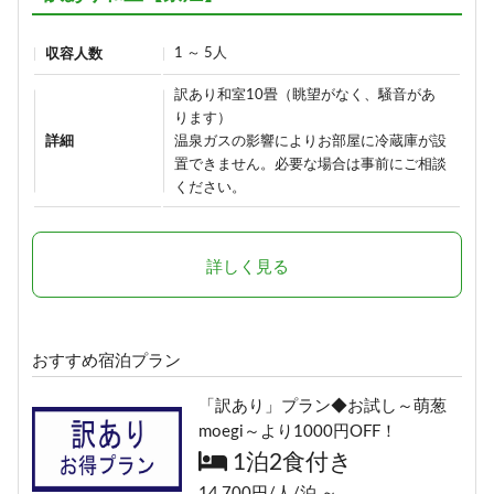
37,290円/人/泊 ～
詳細
1 ～ 5人
収容人数
≪素泊りプラン≫23時までチェッ
詳細
クインOK！
訳あり和室10畳（眺望がなく、騒音があ
【早割60】60日前の予約で、通常
素泊まり
ります）
価格より1,000円OFF♪＜お日にち
1日1組限定＼ロイヤルルーム／４
詳細
温泉ガスの影響によりお部屋に冷蔵庫が設
13,000円/人/泊 ～
限定＞
置できません。必要な場合は事前にご相談
つの特典付き特別室プラン
1泊2食付き
ください。
1泊2食付き
詳細
16,900円/人/泊 ～
30,900円/人/泊 ～
詳しく見る
詳細
詳細
【早割30】30日前の予約で、通常
おすすめ宿泊プラン
価格より500円OFF♪＜お日にち限
定＞
「訳あり」プラン◆お試し～萌葱
1泊2食付き
moegi～より1000円OFF！
17,400円/人/泊 ～
1泊2食付き
14,700円/人/泊 ～