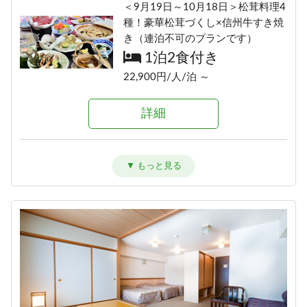
＜9月19日～10月18日＞松茸料理4
種！豪華松茸づくし×信州牛すき焼
き（連泊不可のプランです）
1泊2食付き
22,900円/人/泊 ～
詳細
2種の信州牛料理と地元食材を味わ
う＼1泊2食スタンダード～翡翠
hisui～／
1泊2食付き
17,900円/人/泊 ～
詳細