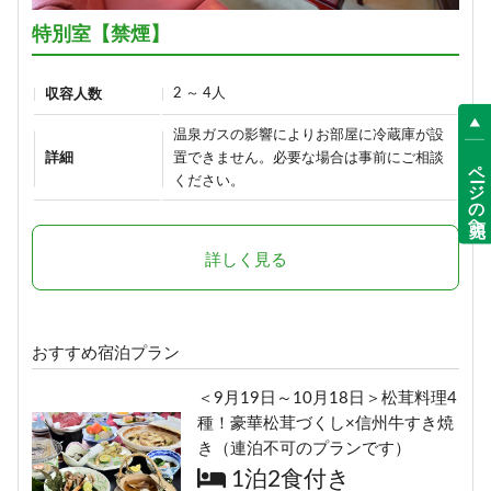
詳細
17,900円/人/泊 ～
15,700円/人/泊 ～
特別室【禁煙】
詳細
詳細
2 ～ 4人
収容人数
【早割60】60日前の予約で、通常
温泉ガスの影響によりお部屋に冷蔵庫が設
「りんごで育った信州牛」だけを
価格より1,000円OFF♪＜お日にち
詳細
置できません。必要な場合は事前にご相談
ページの先頭へ
使った≪1泊2食最高級肉肉プラン
ください。
限定＞
≫（連泊不可のプランです）
1泊2食付き
1泊2食付き
17,900円/人/泊 ～
24,290円/人/泊 ～
詳しく見る
詳細
詳細
おすすめ宿泊プラン
【早割30】30日前の予約で、通常
ボリューム満点！変な肉プラン“肉
価格より500円OFF♪＜お日にち限
＜9月19日～10月18日＞松茸料理4
肉魚！？好きな料理を選べる”（連
定＞
種！豪華松茸づくし×信州牛すき焼
泊不可のプランです）
き（連泊不可のプランです）
1泊2食付き
1泊2食付き
1泊2食付き
18,400円/人/泊 ～