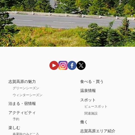
志賀高原の魅力
食べる・買う
グリーンシーズン
温泉情報
ウィンターシーズン
スポット
泊まる・宿情報
ビュースポット
アクティビティ
関連施設
予約
働く
楽しむ
志賀高原エリア紹介
春夏秋のみどころ