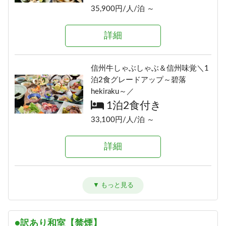
16,700円/人/泊 ～
35,900円/人/泊 ～
詳細
詳細
詳細
選べる！地酒三種飲みくらべ【利
信州の恵み！旨味たっぷりきのこ
き酒セット付き】1泊2食プラン
信州牛しゃぶしゃぶ＆信州味覚＼1
料理《熊の湯信州茸づくしプラ
泊2食グレードアップ～碧落
1泊2食付き
ン》
hekiraku～／
19,900円/人/泊 ～
1泊2食付き
1泊2食付き
16,700円/人/泊 ～
33,100円/人/泊 ～
詳細
詳細
詳細
≪1泊朝食付きプラン≫自由気まま
にレイトチェックインOK♪
アメニティが付かないけどお得に
「りんごで育った信州牛」だけを
朝食のみ
泊まれる ≪1泊2食ＥＣＯプラン≫
使った≪1泊2食最高級肉肉プラン
14,500円/人/泊 ～
1泊2食付き
≫（連泊不可のプランです）
16,900円/人/泊 ～
1泊2食付き
詳細
●訳あり和室【禁煙】