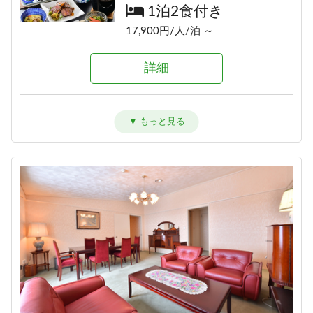
1泊2食付き
18,900円/人/泊 ～
1泊2食付き
17,700円/人/泊 ～
17,900円/人/泊 ～
詳細
詳細
詳細
≪1泊朝食付きプラン≫自由気まま
にレイトチェックインOK♪
信州の恵み！旨味たっぷりきのこ
信州牛しゃぶしゃぶ＆信州味覚＼1
朝食のみ
料理《熊の湯信州茸づくしプラ
泊2食グレードアップ～碧落
ン》
13,500円/人/泊 ～
hekiraku～／
1泊2食付き
1泊2食付き
詳細
17,700円/人/泊 ～
20,100円/人/泊 ～
詳細
詳細
≪素泊りプラン≫23時までチェッ
クインOK！
素泊まり
アメニティが付かないけどお得に
ひすい色の温泉の熊の湯＼1泊2食
泊まれる ≪1泊2食ＥＣＯプラン≫
12,000円/人/泊 ～
お試しプラン～萌葱moegi～／
1泊2食付き
1泊2食付き