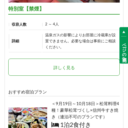
17,900円/人/泊 ～
15,700円/人/泊 ～
特別室【禁煙】
詳細
詳細
2 ～ 4人
収容人数
【早割30】30日前の予約で、通常
温泉ガスの影響によりお部屋に冷蔵庫が設
「りんごで育った信州牛」だけを
価格より500円OFF♪＜お日にち限
詳細
置できません。必要な場合は事前にご相談
ページの先頭へ
使った≪1泊2食最高級肉肉プラン
ください。
定＞
≫（連泊不可のプランです）
1泊2食付き
1泊2食付き
18,400円/人/泊 ～
24,290円/人/泊 ～
詳しく見る
詳細
詳細
おすすめ宿泊プラン
選べる！地酒三種飲みくらべ【利
ボリューム満点！変な肉プラン“肉
き酒セット付き】1泊2食プラン
＜9月19日～10月18日＞松茸料理4
肉魚！？好きな料理を選べる”（連
種！豪華松茸づくし×信州牛すき焼
1泊2食付き
泊不可のプランです）
き（連泊不可のプランです）
19,900円/人/泊 ～
1泊2食付き
1泊2食付き