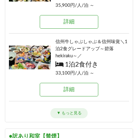
16,700円/人/泊 ～
35,900円/人/泊 ～
詳細
詳細
詳細
≪1泊朝食付きプラン≫自由気まま
にレイトチェックインOK♪
信州の恵み！旨味たっぷりきのこ
信州牛しゃぶしゃぶ＆信州味覚＼1
朝食のみ
料理《熊の湯信州茸づくしプラ
泊2食グレードアップ～碧落
14,500円/人/泊 ～
ン》
hekiraku～／
1泊2食付き
1泊2食付き
詳細
16,700円/人/泊 ～
33,100円/人/泊 ～
詳細
≪素泊りプラン≫23時までチェッ
詳細
クインOK！
素泊まり
アメニティが付かないけどお得に
「りんごで育った信州牛」だけを
13,000円/人/泊 ～
泊まれる ≪1泊2食ＥＣＯプラン≫
使った≪1泊2食最高級肉肉プラン
1泊2食付き
≫（連泊不可のプランです）
詳細
16,900円/人/泊 ～
1泊2食付き
●訳あり和室【禁煙】