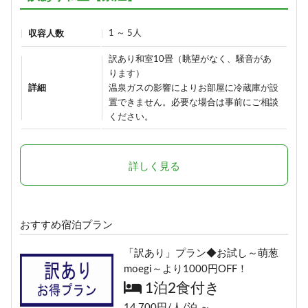
37,290円/人/泊 ～
詳細
1 ～ 5人
収容人数
詳細
訳あり和室10畳（眺望がなく、騒音があ
【早割60】60日前の予約で、通常
ります）
価格より1,000円OFF♪＜お日にち
1日1組限定＼ロイヤルルーム／４
詳細
温泉ガスの影響によりお部屋に冷蔵庫が設
限定＞
置できません。必要な場合は事前にご相談
つの特典付き特別室プラン
1泊2食付き
ください。
1泊2食付き
16,900円/人/泊 ～
30,900円/人/泊 ～
詳しく見る
詳細
詳細
【早割30】30日前の予約で、通常
おすすめ宿泊プラン
価格より500円OFF♪＜お日にち限
定＞
「訳あり」プラン◆お試し～萌葱
1泊2食付き
moegi～より1000円OFF！
17,400円/人/泊 ～
1泊2食付き
14,700円/人/泊 ～