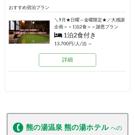
おすすめ宿泊プラン
≪素泊りプラン≫23時までチェッ
クインOK！
＼9月★日曜～金曜限定★／大感謝
素泊まり
企画＜＜1泊2食＞＞謝恩プラン
12,000円/人/泊 ～
1泊2食付き
13,700円/人/泊 ～
詳細
詳細
熊の湯温泉 熊の湯ホテル