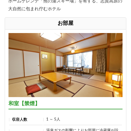
ホームゲレンデ「熊の湯スキー場」を有する、志賀高原の
大自然に包まれ佇むホテル
お部屋
和室【禁煙】
1 ～ 5人
収容人数
温泉ガスの影響によりお部屋に冷蔵庫が設