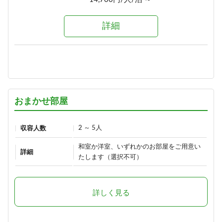
詳細
詳細
選べる！地酒三種飲みくらべ【利
き酒セット付き】1泊2食プラン
1泊2食付き
18,900円/人/泊 ～
おまかせ部屋
詳細
2 ～ 5人
収容人数
≪1泊朝食付きプラン≫自由気まま
和室か洋室、いずれかのお部屋をご用意い
にレイトチェックインOK♪
詳細
たします（選択不可）
朝食のみ
13,500円/人/泊 ～
詳しく見る
詳細