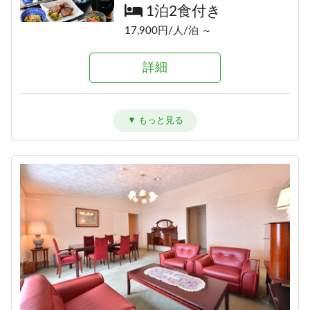
1泊2食付き
1泊2食付き
詳細
17,700円/人/泊 ～
17,900円/人/泊 ～
詳細
詳細
≪素泊りプラン≫23時までチェッ
クインOK！
素泊まり
アメニティが付かないけどお得に
信州牛しゃぶしゃぶ＆信州味覚＼1
泊まれる ≪1泊2食ＥＣＯプラン≫
12,000円/人/泊 ～
泊2食グレードアップ～碧落
1泊2食付き
hekiraku～／
詳細
17,900円/人/泊 ～
1泊2食付き
20,100円/人/泊 ～
詳細
詳細
【早割60】60日前の予約で、通常
価格より1,000円OFF♪＜お日にち
ひすい色の温泉の熊の湯＼1泊2食
限定＞
お試しプラン～萌葱moegi～／
1泊2食付き
1泊2食付き