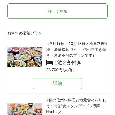
1泊2食付き
1泊2食付き
17,400円/人/泊 ～
24,290円/人/泊 ～
詳しく見る
詳細
詳細
おすすめ宿泊プラン
選べる！地酒三種飲みくらべ【利
ボリューム満点！変な肉プラン“肉
＜9月19日～10月18日＞松茸料理4
き酒セット付き】1泊2食プラン
肉魚！？好きな料理を選べる”（連
種！豪華松茸づくし×信州牛すき焼
1泊2食付き
泊不可のプランです）
き（連泊不可のプランです）
1泊2食付き
18,900円/人/泊 ～
1泊2食付き
17,700円/人/泊 ～
23,700円/人/泊 ～
詳細
詳細
詳細
≪1泊朝食付きプラン≫自由気まま
にレイトチェックインOK♪
信州の恵み！旨味たっぷりきのこ
2種の信州牛料理と地元食材を味わ
朝食のみ
料理《熊の湯信州茸づくしプラ
う＼1泊2食スタンダード～翡翠
ン》
13,500円/人/泊 ～
hisui～／