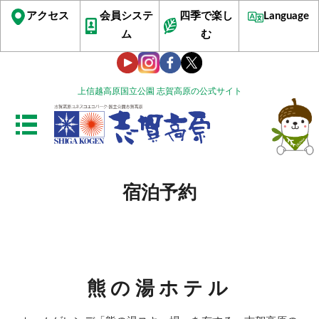
アクセス
会員システ
四季で楽し
Language
ム
む
上信越高原国立公園 志賀高原の公式サイト
宿泊予約
熊の湯ホテル