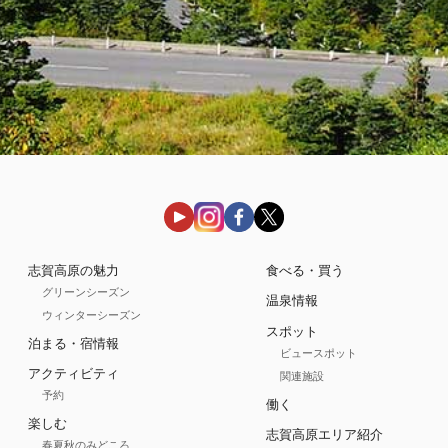
志賀高原の魅力
食べる・買う
グリーンシーズン
温泉情報
ウィンターシーズン
スポット
泊まる・宿情報
ビュースポット
アクティビティ
関連施設
予約
働く
楽しむ
志賀高原エリア紹介
春夏秋のみどころ