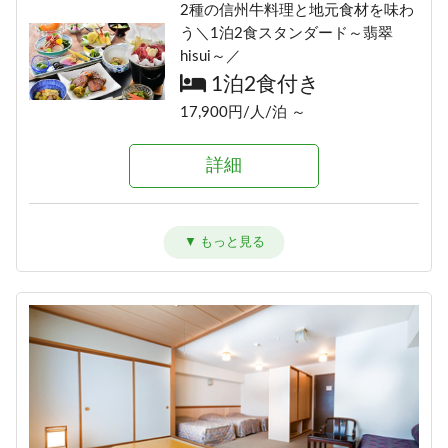
2種の信州牛料理と地元食材を味わ
う＼1泊2食スタンダード～翡翠
hisui～／
1泊2食付き
17,900円/人/泊 ～
詳細
信州牛しゃぶしゃぶ＆信州味覚＼1
泊2食グレードアップ～碧落
hekiraku～／
1泊2食付き
20,100円/人/泊 ～
詳細