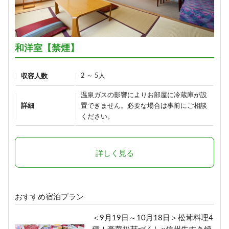
ひすい色の温泉の熊の湯＼1泊2食
お試しプラン～萌葱moegi～／
1泊2食付き
15,700円/人/泊 ～
和洋室【禁煙】
詳細
2 ～ 5人
収容人数
温泉ガスの影響によりお部屋に冷蔵庫が設
「りんごで育った信州牛」だけを
詳細
置できません。必要な場合は事前にご相談
使った≪1泊2食最高級肉肉プラン
ください。
≫（連泊不可のプランです）
1泊2食付き
詳しく見る
24,290円/人/泊 ～
詳細
おすすめ宿泊プラン
ボリューム満点！変な肉プラン“肉
＜9月19日～10月18日＞松茸料理4
肉魚！？好きな料理を選べる”（連