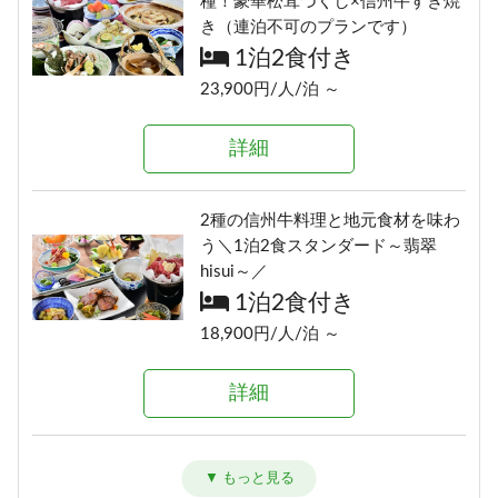
種！豪華松茸づくし×信州牛すき焼
泊不可のプランです）
き（連泊不可のプランです）
1泊2食付き
1泊2食付き
16,700円/人/泊 ～
23,900円/人/泊 ～
詳細
詳細
信州の恵み！旨味たっぷりきのこ
2種の信州牛料理と地元食材を味わ
料理《熊の湯信州茸づくしプラ
う＼1泊2食スタンダード～翡翠
ン》
hisui～／
1泊2食付き
1泊2食付き
16,700円/人/泊 ～
18,900円/人/泊 ～
詳細
詳細
アメニティが付かないけどお得に
信州牛しゃぶしゃぶ＆信州味覚＼1
泊まれる ≪1泊2食ＥＣＯプラン≫
泊2食グレードアップ～碧落