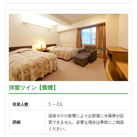
1泊2食付き
hekiraku～／
1泊2食付き
16,900円/人/泊 ～
21,100円/人/泊 ～
詳細
詳細
【早割60】60日前の予約で、通常
価格より1,000円OFF♪＜お日にち
ひすい色の温泉の熊の湯＼1泊2食
限定＞
お試しプラン～萌葱moegi～／
1泊2食付き
1泊2食付き
16,900円/人/泊 ～
16,700円/人/泊 ～
洋室ツイン【禁煙】
詳細
詳細
1 ～ 2人
収容人数
温泉ガスの影響によりお部屋に冷蔵庫が設
【早割30】30日前の予約で、通常
「りんごで育った信州牛」だけを
詳細
置できません。必要な場合は事前にご相談
価格より500円OFF♪＜お日にち限
使った≪1泊2食最高級肉肉プラン
ください。
定＞
≫（連泊不可のプランです）