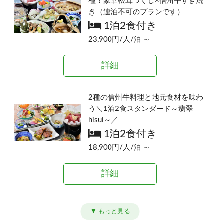
種！豪華松茸づくし×信州牛すき焼
泊不可のプランです）
き（連泊不可のプランです）
1泊2食付き
1泊2食付き
16,700円/人/泊 ～
23,900円/人/泊 ～
詳細
詳細
信州の恵み！旨味たっぷりきのこ
2種の信州牛料理と地元食材を味わ
料理《熊の湯信州茸づくしプラ
う＼1泊2食スタンダード～翡翠
ン》
hisui～／
1泊2食付き
1泊2食付き
16,700円/人/泊 ～
18,900円/人/泊 ～
詳細
詳細
アメニティが付かないけどお得に
信州牛しゃぶしゃぶ＆信州味覚＼1
泊まれる ≪1泊2食ＥＣＯプラン≫
泊2食グレードアップ～碧落