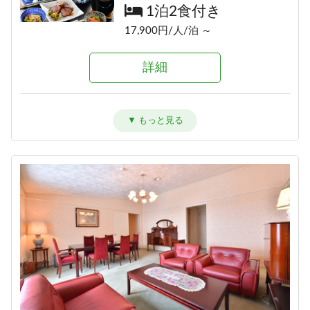
1泊2食付き
1泊2食付き
詳細
17,700円/人/泊 ～
17,900円/人/泊 ～
詳細
詳細
≪素泊りプラン≫23時までチェッ
クインOK！
素泊まり
アメニティが付かないけどお得に
信州牛しゃぶしゃぶ＆信州味覚＼1
泊まれる ≪1泊2食ＥＣＯプラン≫
12,000円/人/泊 ～
泊2食グレードアップ～碧落
1泊2食付き
hekiraku～／
詳細
17,900円/人/泊 ～
1泊2食付き
20,100円/人/泊 ～
詳細
詳細
【早割60】60日前の予約で、通常
価格より1,000円OFF♪＜お日にち
ひすい色の温泉の熊の湯＼1泊2食
限定＞
お試しプラン～萌葱moegi～／
1泊2食付き
1泊2食付き