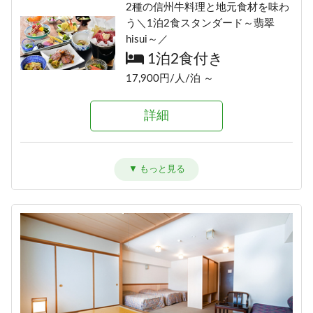
2種の信州牛料理と地元食材を味わ
う＼1泊2食スタンダード～翡翠
hisui～／
1泊2食付き
17,900円/人/泊 ～
詳細
信州牛しゃぶしゃぶ＆信州味覚＼1
泊2食グレードアップ～碧落
hekiraku～／
1泊2食付き
20,100円/人/泊 ～
詳細