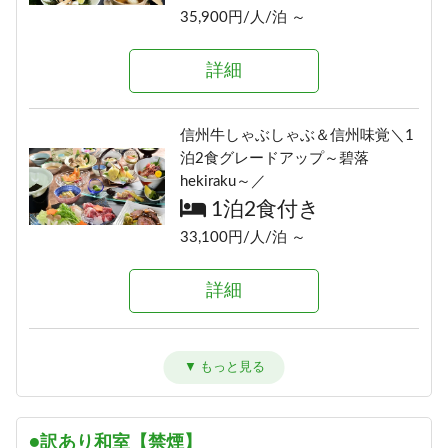
16,700円/人/泊 ～
35,900円/人/泊 ～
詳細
詳細
詳細
≪1泊朝食付きプラン≫自由気まま
にレイトチェックインOK♪
信州の恵み！旨味たっぷりきのこ
信州牛しゃぶしゃぶ＆信州味覚＼1
朝食のみ
料理《熊の湯信州茸づくしプラ
泊2食グレードアップ～碧落
14,500円/人/泊 ～
ン》
hekiraku～／
1泊2食付き
1泊2食付き
詳細
16,700円/人/泊 ～
33,100円/人/泊 ～
詳細
≪素泊りプラン≫23時までチェッ
詳細
クインOK！
素泊まり
アメニティが付かないけどお得に
「りんごで育った信州牛」だけを
13,000円/人/泊 ～
泊まれる ≪1泊2食ＥＣＯプラン≫
使った≪1泊2食最高級肉肉プラン
1泊2食付き
≫（連泊不可のプランです）
詳細
16,900円/人/泊 ～
1泊2食付き
●訳あり和室【禁煙】