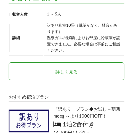
37,290円/人/泊 ～
詳細
1 ～ 5人
収容人数
詳細
訳あり和室10畳（眺望がなく、騒音があ
【早割60】60日前の予約で、通常
ります）
価格より1,000円OFF♪＜お日にち
1日1組限定＼ロイヤルルーム／４
詳細
温泉ガスの影響によりお部屋に冷蔵庫が設
限定＞
置できません。必要な場合は事前にご相談
つの特典付き特別室プラン
1泊2食付き
ください。
1泊2食付き
16,900円/人/泊 ～
30,900円/人/泊 ～
詳しく見る
詳細
詳細
【早割30】30日前の予約で、通常
おすすめ宿泊プラン
価格より500円OFF♪＜お日にち限
定＞
「訳あり」プラン◆お試し～萌葱
1泊2食付き
moegi～より1000円OFF！
17,400円/人/泊 ～
1泊2食付き
14,700円/人/泊 ～