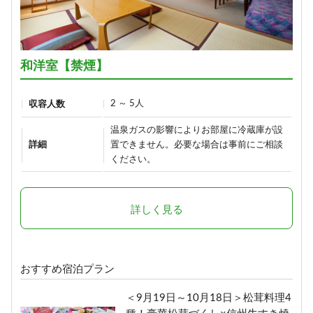
ひすい色の温泉の熊の湯＼1泊2食
お試しプラン～萌葱moegi～／
1泊2食付き
15,700円/人/泊 ～
和洋室【禁煙】
詳細
2 ～ 5人
収容人数
温泉ガスの影響によりお部屋に冷蔵庫が設
「りんごで育った信州牛」だけを
詳細
置できません。必要な場合は事前にご相談
使った≪1泊2食最高級肉肉プラン
ください。
≫（連泊不可のプランです）
1泊2食付き
詳しく見る
24,290円/人/泊 ～
詳細
おすすめ宿泊プラン
ボリューム満点！変な肉プラン“肉
＜9月19日～10月18日＞松茸料理4
肉魚！？好きな料理を選べる”（連