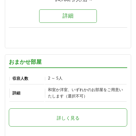
詳細
詳細
選べる！地酒三種飲みくらべ【利
き酒セット付き】1泊2食プラン
1泊2食付き
18,900円/人/泊 ～
おまかせ部屋
詳細
2 ～ 5人
収容人数
≪1泊朝食付きプラン≫自由気まま
和室か洋室、いずれかのお部屋をご用意い
にレイトチェックインOK♪
詳細
たします（選択不可）
朝食のみ
13,500円/人/泊 ～
詳しく見る
詳細