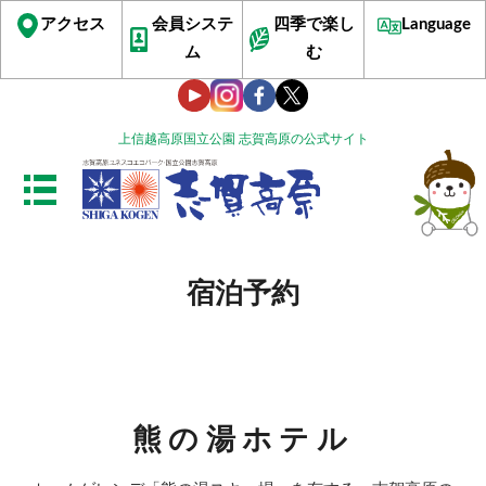
アクセス
会員システ
四季で楽し
Language
ム
む
上信越高原国立公園 志賀高原の公式サイト
宿泊予約
熊の湯ホテル