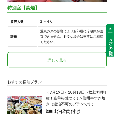
17,900円/人/泊 ～
15,700円/人/泊 ～
特別室【禁煙】
詳細
詳細
2 ～ 4人
収容人数
【早割30】30日前の予約で、通常
温泉ガスの影響によりお部屋に冷蔵庫が設
「りんごで育った信州牛」だけを
価格より500円OFF♪＜お日にち限
詳細
置できません。必要な場合は事前にご相談
ページの先頭へ
使った≪1泊2食最高級肉肉プラン
ください。
定＞
≫（連泊不可のプランです）
1泊2食付き
1泊2食付き
18,400円/人/泊 ～
24,290円/人/泊 ～
詳しく見る
詳細
詳細
おすすめ宿泊プラン
選べる！地酒三種飲みくらべ【利
ボリューム満点！変な肉プラン“肉
き酒セット付き】1泊2食プラン
＜9月19日～10月18日＞松茸料理4
肉魚！？好きな料理を選べる”（連
種！豪華松茸づくし×信州牛すき焼
1泊2食付き
泊不可のプランです）
き（連泊不可のプランです）
19,900円/人/泊 ～
1泊2食付き
1泊2食付き