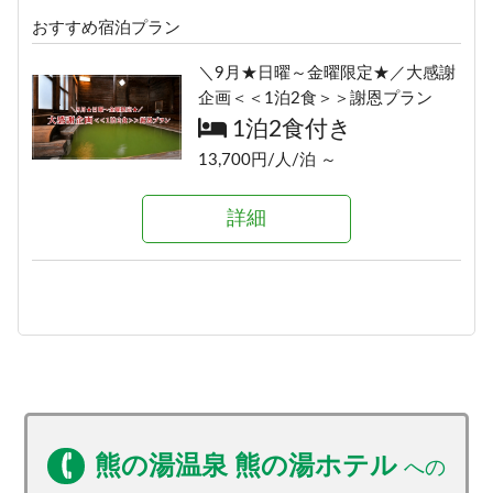
おすすめ宿泊プラン
≪素泊りプラン≫23時までチェッ
クインOK！
＼9月★日曜～金曜限定★／大感謝
素泊まり
企画＜＜1泊2食＞＞謝恩プラン
12,000円/人/泊 ～
1泊2食付き
13,700円/人/泊 ～
詳細
詳細
熊の湯温泉 熊の湯ホテル