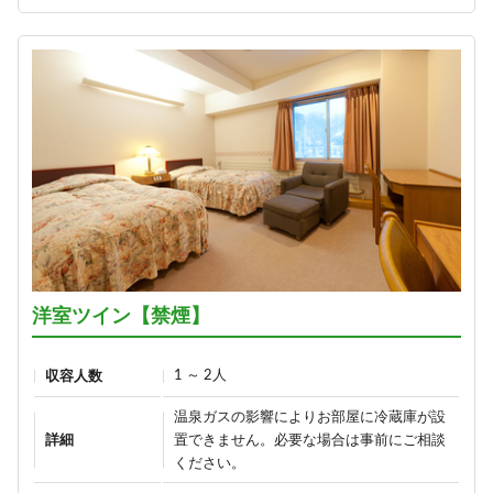
1泊2食付き
hekiraku～／
1泊2食付き
16,900円/人/泊 ～
21,100円/人/泊 ～
詳細
詳細
【早割60】60日前の予約で、通常
価格より1,000円OFF♪＜お日にち
ひすい色の温泉の熊の湯＼1泊2食
限定＞
お試しプラン～萌葱moegi～／
1泊2食付き
1泊2食付き
16,900円/人/泊 ～
16,700円/人/泊 ～
洋室ツイン【禁煙】
詳細
詳細
1 ～ 2人
収容人数
温泉ガスの影響によりお部屋に冷蔵庫が設
【早割30】30日前の予約で、通常
「りんごで育った信州牛」だけを
詳細
置できません。必要な場合は事前にご相談
価格より500円OFF♪＜お日にち限
使った≪1泊2食最高級肉肉プラン
ください。
定＞
≫（連泊不可のプランです）