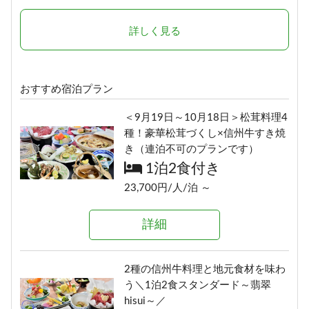
1泊2食付き
1泊2食付き
17,400円/人/泊 ～
24,290円/人/泊 ～
詳しく見る
詳細
詳細
おすすめ宿泊プラン
選べる！地酒三種飲みくらべ【利
ボリューム満点！変な肉プラン“肉
＜9月19日～10月18日＞松茸料理4
き酒セット付き】1泊2食プラン
肉魚！？好きな料理を選べる”（連
種！豪華松茸づくし×信州牛すき焼
1泊2食付き
泊不可のプランです）
き（連泊不可のプランです）
1泊2食付き
18,900円/人/泊 ～
1泊2食付き
17,700円/人/泊 ～
23,700円/人/泊 ～
詳細
詳細
詳細
≪1泊朝食付きプラン≫自由気まま
にレイトチェックインOK♪
信州の恵み！旨味たっぷりきのこ
2種の信州牛料理と地元食材を味わ
朝食のみ
料理《熊の湯信州茸づくしプラ
う＼1泊2食スタンダード～翡翠
ン》
13,500円/人/泊 ～
hisui～／