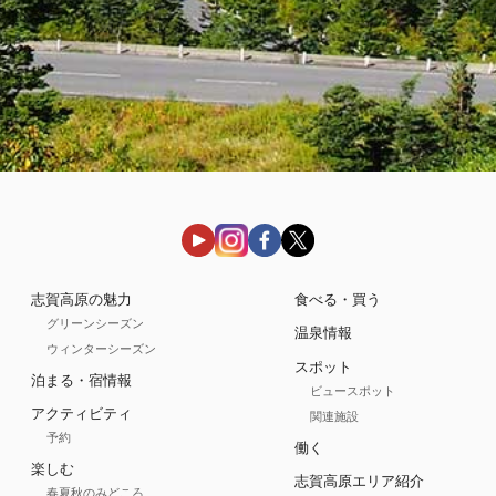
志賀高原の魅力
食べる・買う
グリーンシーズン
温泉情報
ウィンターシーズン
スポット
泊まる・宿情報
ビュースポット
アクティビティ
関連施設
予約
働く
楽しむ
志賀高原エリア紹介
春夏秋のみどころ