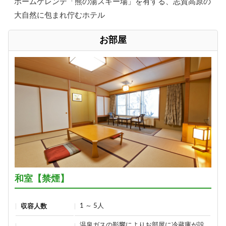
ホームゲレンデ「熊の湯スキー場」を有する、志賀高原の
大自然に包まれ佇むホテル
お部屋
和室【禁煙】
1 ～ 5人
収容人数
温泉ガスの影響によりお部屋に冷蔵庫が設