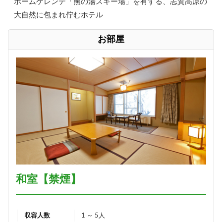
ホームゲレンデ「熊の湯スキー場」を有する、志賀高原の
大自然に包まれ佇むホテル
お部屋
和室【禁煙】
収容人数
1 ～ 5人