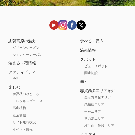
志賀高原の魅力
食べる・買う
グリーンシーズン
温泉情報
ウィンターシーズン
スポット
泊まる・宿情報
ビュースポット
アクティビティ
関連施設
予約
働く
楽しむ
志賀高原エリア紹介
春夏秋のみどころ
奥志賀高原エリア
トレッキングコース
焼額山エリア
高山植物
中央エリア
紅葉情報
熊の湯エリア
リフト運行状況
横手山・渋峠エリア
イベント情報
アクセス