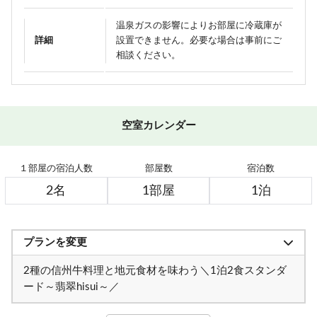
温泉ガスの影響によりお部屋に冷蔵庫が
詳細
設置できません。必要な場合は事前にご
相談ください。
空室カレンダー
１部屋の宿泊人数
部屋数
宿泊数
プランを変更
＜9月19日～10月18日＞松茸料理4種！豪華松茸づくし×信州
【7/7～8/8】＜送迎付き＞天然記念物＼日本一の蛍を見に行
2種の信州牛料理と地元食材を味わう＼1泊2食スタンダ
牛すき焼き（連泊不可のプランです）
こう！／（連泊不可のプランです）
ード～翡翠hisui～／
アメニティが付かないけどお得に泊まれる ≪1泊2食ＥＣＯプ
【早割60】60日前の予約で、通常価格より1,000円OFF♪＜お
ボリューム満点！変な肉プラン“肉肉魚！？好きな料理を選べ
信州牛しゃぶしゃぶ＆信州味覚＼1泊2食グレードアップ～碧
「りんごで育った信州牛」だけを使った≪1泊2食最高級肉肉
選べる！地酒三種飲みくらべ【利き酒セット付き】1泊2食プ
信州の恵み！旨味たっぷりきのこ料理《熊の湯信州茸づくし
ひすい色の温泉の熊の湯＼1泊2食お試しプラン～萌葱moegi
＼＼一人旅に★／／贅沢♪10畳和室をひとり占め！おひとり
【早割30】30日前の予約で、通常価格より500円OFF♪＜お
≪1泊朝食付きプラン≫自由気ままにレイトチェックイン
≪素泊りプラン≫23時までチェックインOK！