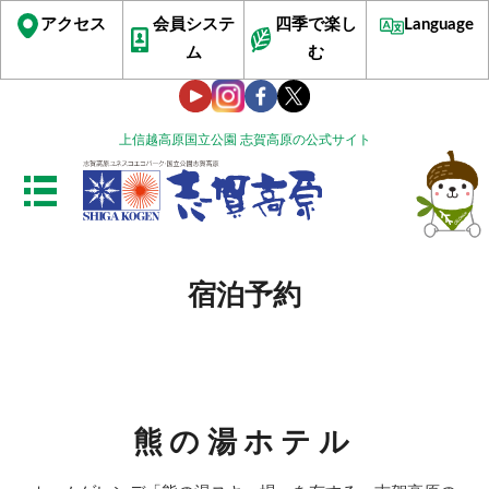
アクセス
会員システ
四季で楽し
Language
ム
む
上信越高原国立公園 志賀高原の公式サイト
宿泊予約
熊の湯ホテル