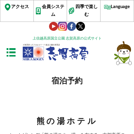
アクセス
会員システ
四季で楽し
Language
ム
む
上信越高原国立公園 志賀高原の公式サイト
宿泊予約
熊の湯ホテル