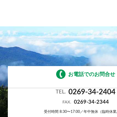
日にち限定＞
選べる！地酒三種飲みくらべ
【利き酒セット付き】1泊2食
プラン
≪1泊朝食付きプラン≫自由気
ままにレイトチェックイン
OK♪
≪素泊りプラン≫23時までチ
お電話でのお問合せ
ェックインOK！
0269-34-2404
TEL.
0269-34-2344
FAX.
受付時間 8:30〜17:00／年中無休（臨時休