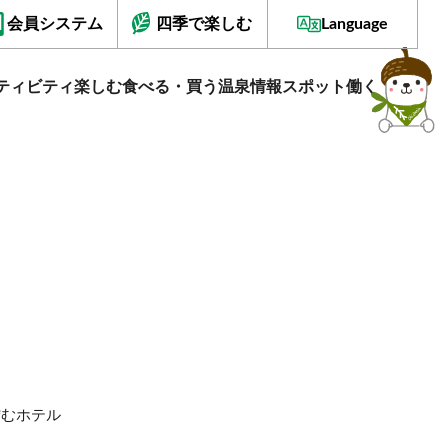
会員システム
四季で楽しむ
Language
ティビティ
楽しむ
食べる・買う
温泉情報
スポット
働く
佇むホテル