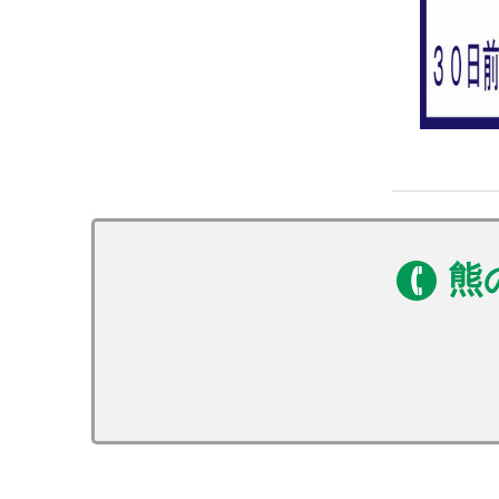
ボリューム満点！変な肉プラ
ン“肉肉魚！？好きな料理を選
べる”（連泊不可のプランで
す）
信州の恵み！旨味たっぷりき
のこ料理《熊の湯信州茸づく
しプラン》
アメニティが付かないけどお
熊
得に泊まれる ≪1泊2食ＥＣＯ
プラン≫
【早割60】60日前の予約で、
通常価格より1,000円OFF♪＜
お日にち限定＞
【早割30】30日前の予約で、
通常価格より500円OFF♪＜お