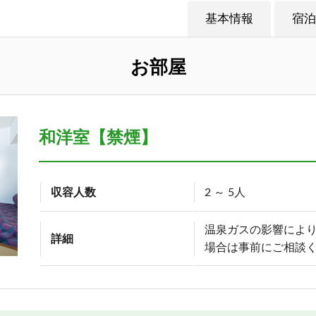
基本情報
宿泊
お部屋
和洋室【禁煙】
収容人数
2 ～ 5人
温泉ガスの影響によ
詳細
場合は事前にご相談