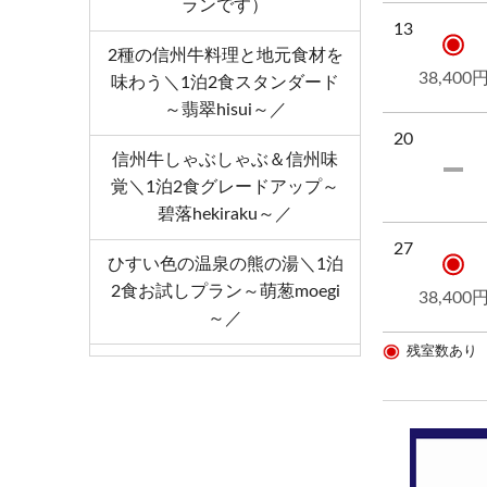
ランです）
13
2種の信州牛料理と地元食材を
38,400
味わう＼1泊2食スタンダード
～翡翠hisui～／
20
信州牛しゃぶしゃぶ＆信州味
覚＼1泊2食グレードアップ～
碧落hekiraku～／
27
ひすい色の温泉の熊の湯＼1泊
2食お試しプラン～萌葱moegi
38,400
～／
残室数あり
「りんごで育った信州牛」だ
けを使った≪1泊2食最高級肉
肉プラン≫（連泊不可のプラ
ンです）