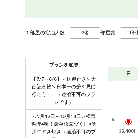
１部屋の宿泊人数
部屋数
プランを変更
日
【7/7～8/8】＜送迎付き＞天
然記念物＼日本一の蛍を見に
行こう！／（連泊不可のプラ
ンです）
＜9月19日～10月18日＞松茸
6
料理4種！豪華松茸づくし×信
38,400
州牛すき焼き（連泊不可のプ