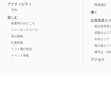
アクティビティ
関連施設
予約
働く
楽しむ
志賀高原エ
春夏秋のみどころ
奥志賀高原
トレッキングコース
焼額山エリ
高山植物
中央エリア
紅葉情報
熊の湯エリ
リフト運行状況
横手山・渋
イベント情報
アクセス