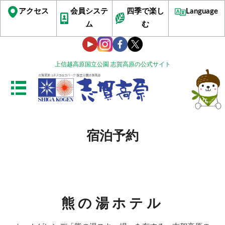
アクセス
会員システ
四季で楽し
Language
ム
む
上信越高原国立公園 志賀高原の公式サイト
宿泊予約
熊の湯ホテル