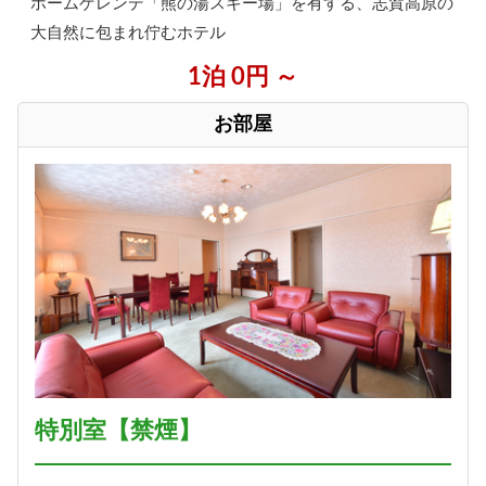
ホームゲレンデ「熊の湯スキー場」を有する、志賀高原の
大自然に包まれ佇むホテル
1泊 0円 ～
お部屋
特別室【禁煙】