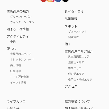
志賀高原の魅力
食べる・買う
グリーンシーズン
温泉情報
ウィンターシーズン
スポット
泊まる・宿情報
ビュースポット
アクティビティ
関連施設
予約
働く
楽しむ
志賀高原エリア紹介
春夏秋のみどころ
奥志賀高原エリア
トレッキングコース
焼額山エリア
高山植物
中央エリア
紅葉情報
熊の湯エリア
リフト運行状況
横手山・渋峠エリア
イベント情報
アクセス
ライブカメラ
推奨環境について
お知らせ
個人情報の取扱い／