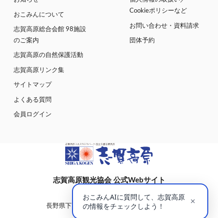
Cookieポリシーなど
おこみんについて
お問い合わせ・資料請求
志賀高原総合会館 98施設
のご案内
団体予約
志賀高原の自然保護活動
志賀高原リンク集
サイトマップ
よくある質問
会員ログイン
志賀高原観光協会 公式Webサイト
〒381-0401
長野県下高井郡山ノ内町大字平穏7148(蓮池)
志賀高原総合会館98内