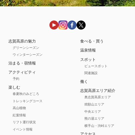
志賀高原の魅力
食べる・買う
グリーンシーズン
温泉情報
ウィンターシーズン
スポット
泊まる・宿情報
ビュースポット
アクティビティ
関連施設
予約
働く
楽しむ
志賀高原エリア紹介
春夏秋のみどころ
奥志賀高原エリア
トレッキングコース
焼額山エリア
高山植物
中央エリア
紅葉情報
熊の湯エリア
リフト運行状況
横手山・渋峠エリア
イベント情報
アクセス