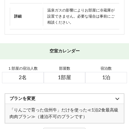
温泉ガスの影響によりお部屋に冷蔵庫が
詳細
設置できません。必要な場合は事前にご
相談ください。
空室カレンダー
１部屋の宿泊人数
部屋数
宿泊数
プランを変更
＜9月19日～10月18日＞松茸料理4種！豪華松茸づくし×信州
信州牛しゃぶしゃぶ＆信州味覚＼1泊2食グレードアップ～碧
「りんごで育った信州牛」だけを使った≪1泊2食最高級
牛すき焼き（連泊不可のプランです）
落hekiraku～／
肉肉プラン≫（連泊不可のプランです）
1日1組限定＼ロイヤルルーム／４つの特典付き特別室プラン