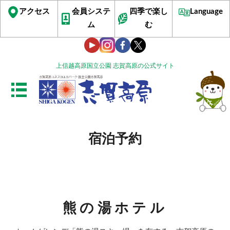
アクセス
会員システ
四季で楽し
Language
ム
む
上信越高原国立公園 志賀高原の公式サイト
宿泊予約
熊の湯ホテル