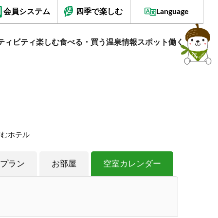
会員システム
四季で楽しむ
Language
ティビティ
楽しむ
食べる・買う
温泉情報
スポット
働く
佇むホテル
プラン
お部屋
空室カレンダー