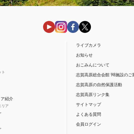
う
ライブカメラ
お知らせ
おこみんについて
ット
志賀高原総合会館 98施設のご
志賀高原の自然保護活動
志賀高原リンク集
リア紹介
サイトマップ
エリア
ア
よくある質問
会員ログイン
ア