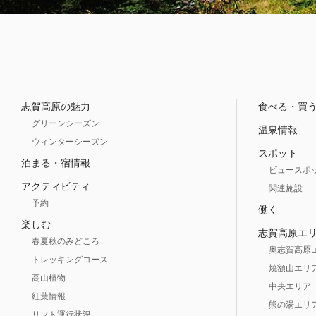
志賀高原の魅力
食べる・買
グリーンシーズン
温泉情報
ウィンターシーズン
スポット
泊まる・宿情報
ビュースポ
アクティビティ
関連施設
予約
働く
楽しむ
志賀高原エ
春夏秋のみどころ
奥志賀高原
トレッキングコース
焼額山エリ
高山植物
中央エリア
紅葉情報
熊の湯エリ
リフト運行状況