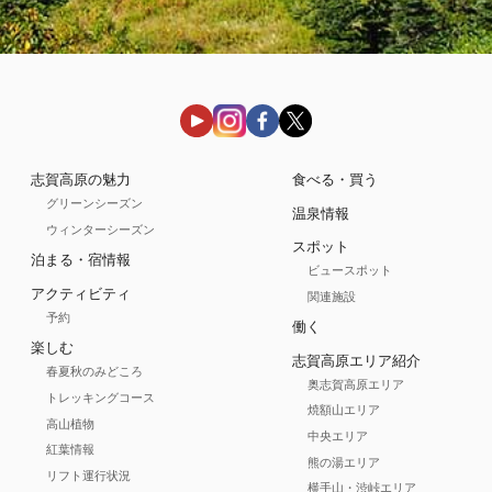
志賀高原の魅力
食べる・買う
グリーンシーズン
温泉情報
ウィンターシーズン
スポット
泊まる・宿情報
ビュースポット
アクティビティ
関連施設
予約
働く
楽しむ
志賀高原エリア紹介
春夏秋のみどころ
奥志賀高原エリア
トレッキングコース
焼額山エリア
高山植物
中央エリア
紅葉情報
熊の湯エリア
リフト運行状況
横手山・渋峠エリア