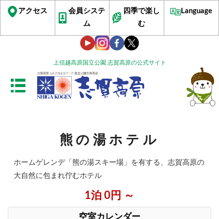
アクセス
会員システ
四季で楽し
Language
ム
む
上信越高原国立公園 志賀高原の公式サイト
熊の湯ホテル
ホームゲレンデ「熊の湯スキー場」を有する、志賀高原の
大自然に包まれ佇むホテル
1泊 0円 ～
空室カレンダー