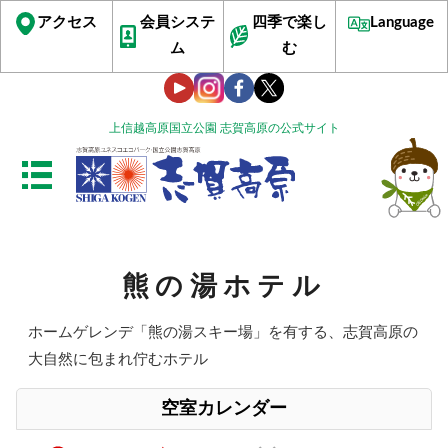
アクセス
会員システ
四季で楽し
Language
ム
む
上信越高原国立公園 志賀高原の公式サイト
熊の湯ホテル
ホームゲレンデ「熊の湯スキー場」を有する、志賀高原の
大自然に包まれ佇むホテル
空室カレンダー