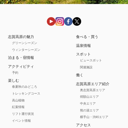
志賀高原の魅力
食べる・買う
グリーンシーズン
温泉情報
ウィンターシーズン
スポット
泊まる・宿情報
ビュースポット
アクティビティ
関連施設
予約
働く
楽しむ
志賀高原エリア紹介
春夏秋のみどころ
奥志賀高原エリア
トレッキングコース
焼額山エリア
高山植物
中央エリア
紅葉情報
熊の湯エリア
リフト運行状況
横手山・渋峠エリア
イベント情報
アクセス