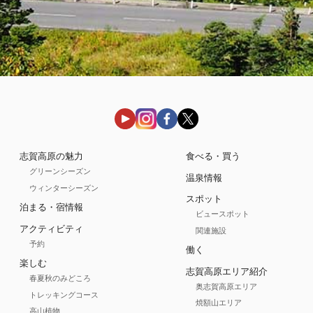
志賀高原の魅力
食べる・買う
グリーンシーズン
温泉情報
ウィンターシーズン
スポット
泊まる・宿情報
ビュースポット
アクティビティ
関連施設
予約
働く
楽しむ
志賀高原エリア紹介
春夏秋のみどころ
奥志賀高原エリア
トレッキングコース
焼額山エリア
高山植物