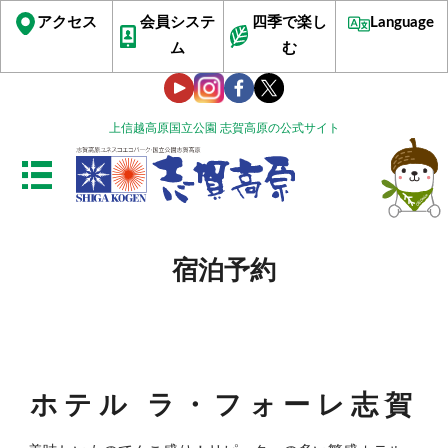
アクセス
会員システ
四季で楽し
Language
ム
む
上信越高原国立公園 志賀高原の公式サイト
宿泊予約
ホテル ラ・フォーレ志賀