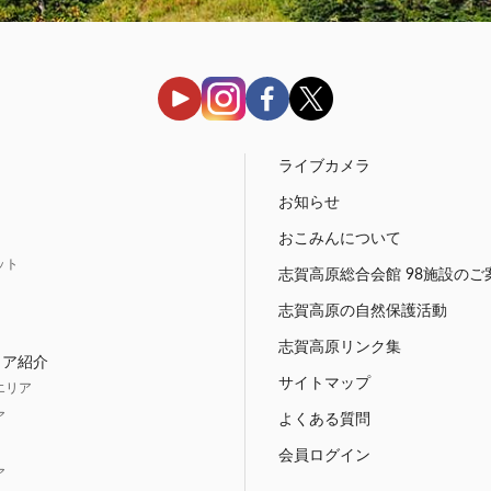
う
ライブカメラ
お知らせ
おこみんについて
ット
志賀高原総合会館 98施設のご
志賀高原の自然保護活動
志賀高原リンク集
リア紹介
サイトマップ
エリア
ア
よくある質問
会員ログイン
ア