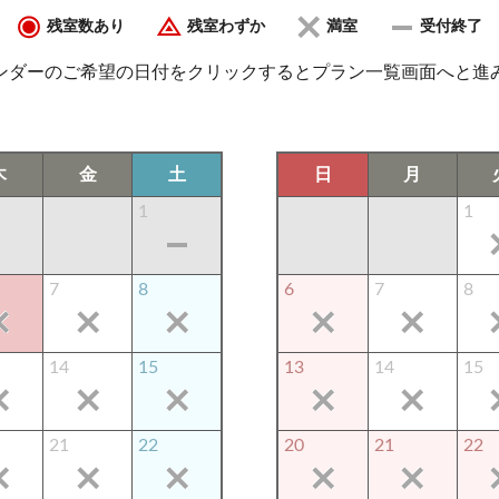
残室数あり
残室わずか
満室
受付終了
ンダーのご希望の日付をクリックするとプラン一覧画面へと進
木
金
土
日
月
1
1
7
8
6
7
8
14
15
13
14
15
21
22
20
21
22