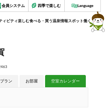
会員システム
四季で楽しむ
Language
ティビティ
楽しむ
食べる・買う
温泉情報
スポット
働く
賀
463
プラン
お部屋
空室カレンダー