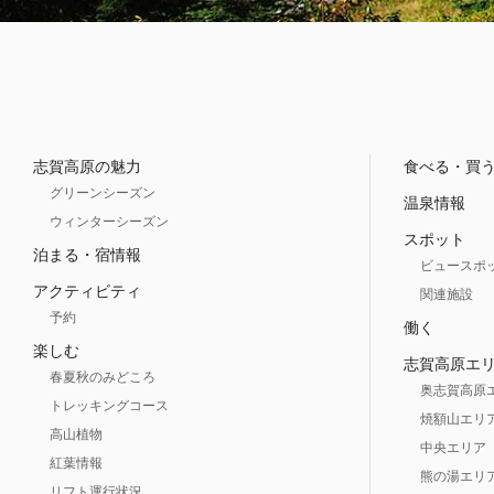
志賀高原の魅力
食べる・買
グリーンシーズン
温泉情報
ウィンターシーズン
スポット
泊まる・宿情報
ビュースポ
アクティビティ
関連施設
予約
働く
楽しむ
志賀高原エ
春夏秋のみどころ
奥志賀高原
トレッキングコース
焼額山エリ
高山植物
中央エリア
紅葉情報
熊の湯エリ
リフト運行状況