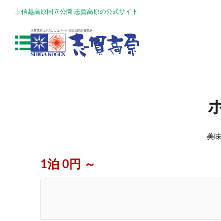
上信越高原国立公園 志賀高原の公式サイト
美味
1泊 0円 ～