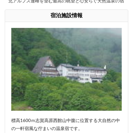
北アルプス連峰を望む最高の眺望と心安らぐ天然温泉の宿
宿泊施設情報
標高1600ｍ志賀高原西館山中腹に位置する大自然の中
の一軒宿風な佇まいの温泉宿です。