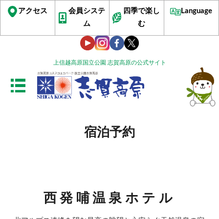
アクセス
会員システ
四季で楽し
Language
ム
む
上信越高原国立公園 志賀高原の公式サイト
宿泊予約
西発哺温泉ホテル