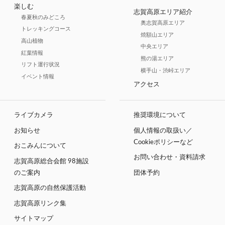
楽しむ
志賀高原エリア紹介
春夏秋のみどころ
奥志賀高原エリア
トレッキングコース
焼額山エリア
高山植物
中央エリア
紅葉情報
熊の湯エリア
リフト運行状況
横手山・渋峠エリア
イベント情報
アクセス
ライブカメラ
推奨環境について
お知らせ
個人情報の取扱い／
Cookieポリシーなど
おこみんについて
お問い合わせ・資料請求
志賀高原総合会館 98施設
のご案内
団体予約
志賀高原の自然保護活動
志賀高原リンク集
サイトマップ