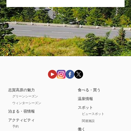
志賀高原の魅力
食べる・買う
グリーンシーズン
温泉情報
ウィンターシーズン
スポット
泊まる・宿情報
ビュースポット
アクティビティ
関連施設
予約
働く