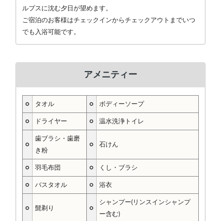
ルプスに沈む夕日が望めます。
ご宿泊のお客様はチェックインからチェックアウトまでいつ
でも入浴可能です。
アメニティー
○
タオル
○
ボディーソープ
○
ドライヤー
○
温水洗浄トイレ
歯ブラシ・歯磨
○
○
石けん
き粉
○
羽毛布団
○
くし・ブラシ
○
バスタオル
○
浴衣
シャンプー(リンスインシャンプ
○
髭剃り
○
ー含む)