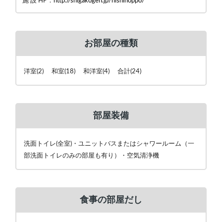
施 設 HP：
http://shigakogen.jp/nishihoppo/
お部屋の種類
洋室(2) 和室(18) 和洋室(4) 合計(24)
部屋装備
洗面トイレ(全室)・ユニットバスまたはシャワールーム（一
部洗面トイレのみの部屋も有り）・空気清浄機
食事の部屋だし