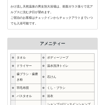
かけ流し天然温泉の男女別大浴場は、前面ガラス張りで北ア
ルプスに沈む夕日が望めます。
ご宿泊のお客様はチェックインからチェックアウトまでいつ
でも入浴可能です。
アメニティー
○
タオル
○
ボディーソープ
○
ドライヤー
○
温水洗浄トイレ
歯ブラシ・歯磨
○
○
石けん
き粉
○
羽毛布団
○
くし・ブラシ
○
バスタオル
○
浴衣
シャンプー(リンスインシャンプ