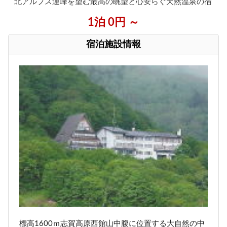
北アルプス連峰を望む最高の眺望と心安らぐ天然温泉の宿
1泊 0円 ～
宿泊施設情報
標高1600ｍ志賀高原西館山中腹に位置する大自然の中