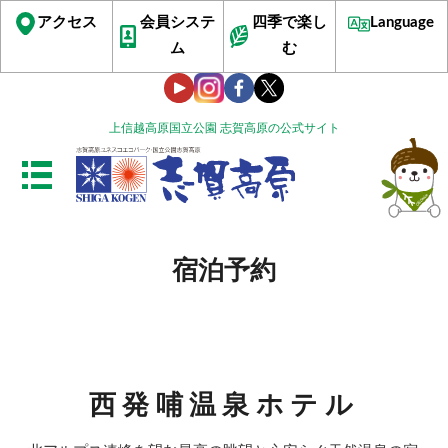
アクセス
会員システ
四季で楽し
Language
ム
む
上信越高原国立公園 志賀高原の公式サイト
宿泊予約
西発哺温泉ホテル