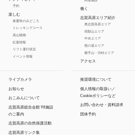
関連施設
予約
働く
楽しむ
志賀高原エリア紹介
春夏秋のみどころ
奥志賀高原エリア
トレッキングコース
焼額山エリア
高山植物
中央エリア
紅葉情報
熊の湯エリア
リフト運行状況
横手山・渋峠エリア
イベント情報
アクセス
ライブカメラ
推奨環境について
お知らせ
個人情報の取扱い／
Cookieポリシーなど
おこみんについて
お問い合わせ・資料請求
志賀高原総合会館 98施設
のご案内
団体予約
志賀高原の自然保護活動
志賀高原リンク集