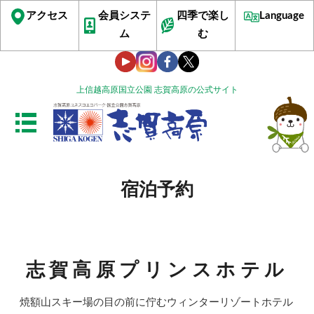
アクセス
会員システ
四季で楽し
Language
ム
む
上信越高原国立公園 志賀高原の公式サイト
宿泊予約
志賀高原プリンスホテル
焼額山スキー場の目の前に佇むウィンターリゾートホテル