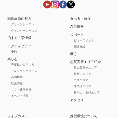
志賀高原の魅力
食べる・買う
グリーンシーズン
温泉情報
ウィンターシーズン
スポット
泊まる・宿情報
ビュースポット
アクティビティ
関連施設
予約
働く
楽しむ
志賀高原エリア紹介
春夏秋のみどころ
奥志賀高原エリア
トレッキングコース
焼額山エリア
高山植物
中央エリア
紅葉情報
熊の湯エリア
リフト運行状況
横手山・渋峠エリア
イベント情報
アクセス
ライブカメラ
推奨環境について