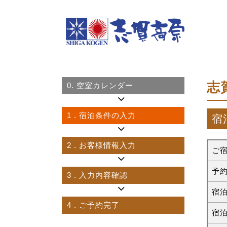
志
0.
空室カレンダー
1
. 宿泊条件の入力
宿
2
. お客様情報入力
ご
予
3
. 入力内容確認
宿
4
. ご予約完了
宿