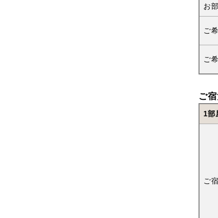
お
ご
ご
ご宿
1部
ご