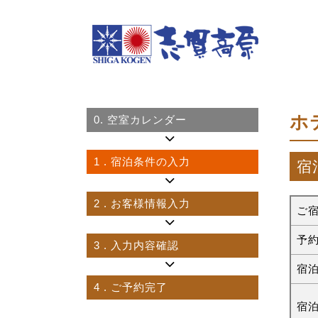
ホ
0.
空室カレンダー
1
. 宿泊条件の入力
宿
2
. お客様情報入力
ご
予
3
. 入力内容確認
宿
4
. ご予約完了
宿