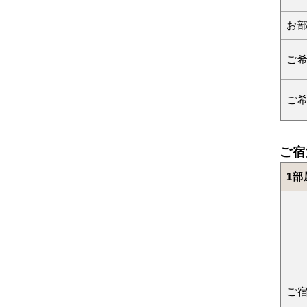
お
ご
ご
ご宿
1部
ご