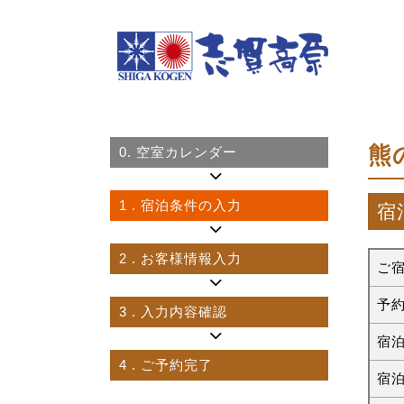
熊
0.
空室カレンダー
1
. 宿泊条件の入力
宿
2
. お客様情報入力
ご
予
3
. 入力内容確認
宿
4
. ご予約完了
宿