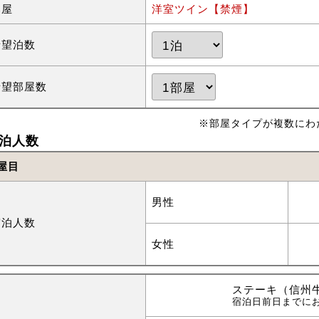
部屋
洋室ツイン【禁煙】
希望泊数
希望部屋数
※部屋タイプが複数にわ
泊人数
屋目
男性
宿泊人数
女性
ステーキ（信州牛
宿泊日前日までに