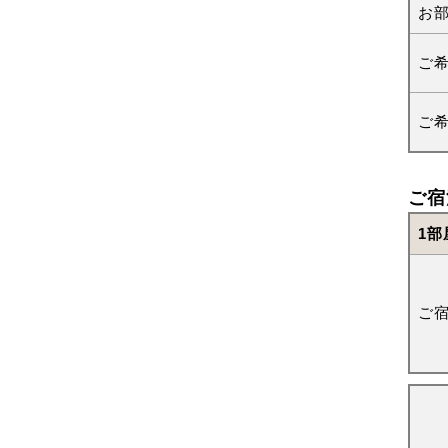
お
ご
ご
ご宿
1部
ご