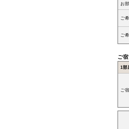
お
ご
ご
ご宿
1部
ご