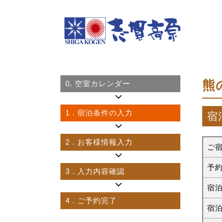
熊
0.
空室カレンダー
1
. 宿泊条件の入力
宿
2
. お客様情報入力
ご
予
3
. 入力内容確認
宿
4
. ご予約完了
宿