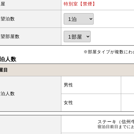
部屋
特別室【禁煙】
希望泊数
希望部屋数
※部屋タイプが複数にわ
泊人数
屋目
男性
宿泊人数
女性
ステーキ（信州牛
宿泊日前日までに