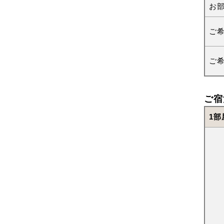
お
ご
ご
ご宿
1部