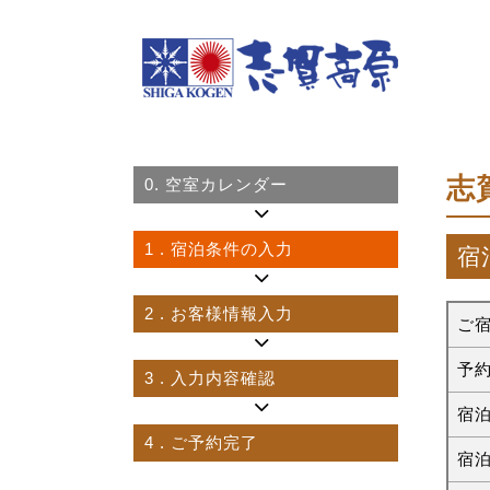
志
0.
空室カレンダー
1
. 宿泊条件の入力
宿
2
. お客様情報入力
ご
予
3
. 入力内容確認
宿
4
. ご予約完了
宿