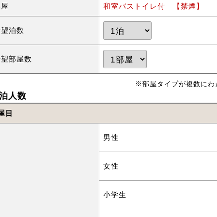
部屋
和室バストイレ付 【禁煙】
希望泊数
希望部屋数
※部屋タイプが複数にわ
泊人数
屋目
男性
女性
小学生