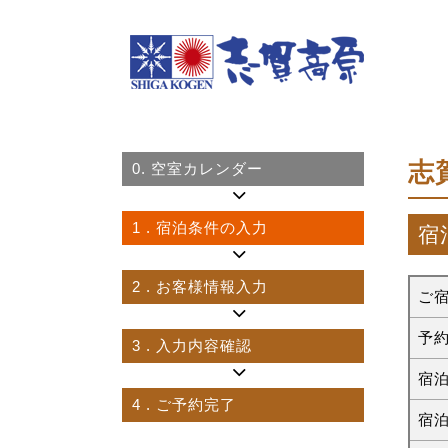
志
0.
空室カレンダー
1
. 宿泊条件の入力
宿
2
. お客様情報入力
ご
予
3
. 入力内容確認
宿
4
. ご予約完了
宿