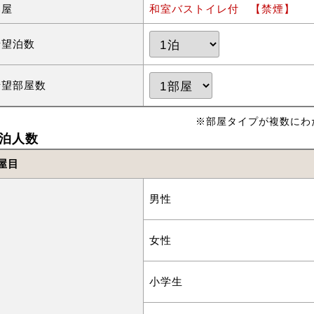
部屋
和室バストイレ付 【禁煙】
希望泊数
希望部屋数
※部屋タイプが複数にわ
泊人数
屋目
男性
女性
小学生