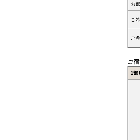
お
ご
ご
ご宿
1部