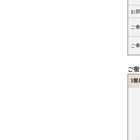
お
ご
ご
ご宿
1部