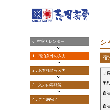
シ
0.
空室カレンダー
1
. 宿泊条件の入力
宿
2
. お客様情報入力
ご
予
3
. 入力内容確認
宿
4
. ご予約完了
宿