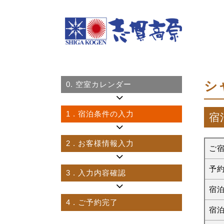
シ
0.
空室カレンダー
1
. 宿泊条件の入力
宿
2
. お客様情報入力
ご
予
3
. 入力内容確認
宿
4
. ご予約完了
宿