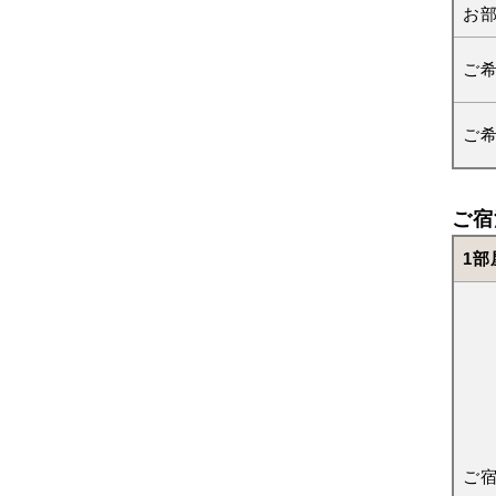
お
ご
ご
ご宿
1部
ご