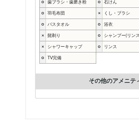
○
歯ブラシ・歯磨き粉
○
石けん
○
羽毛布団
×
くし・ブラシ
○
バスタオル
○
浴衣
×
髭剃り
○
シャンプー(リン
×
シャワーキャップ
○
リンス
○
TV完備
その他のアメニテ