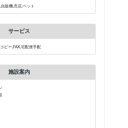
,自販機,売店,ペット
サービス
コピー,FAX,宅配便手配
施設案内
ン
設