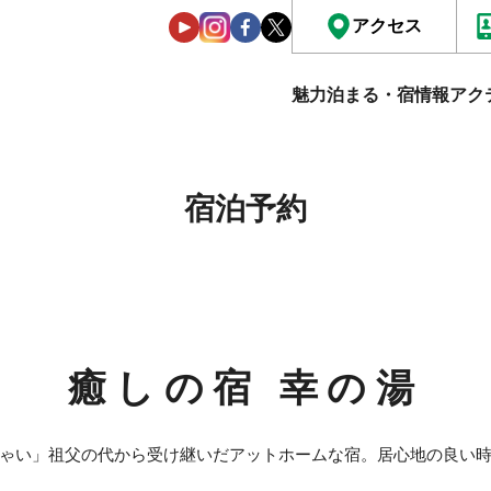
アクセス
魅力
泊まる・宿情報
アク
宿泊予約
癒しの宿 幸の湯
ゃい」祖父の代から受け継いだアットホームな宿。居心地の良い