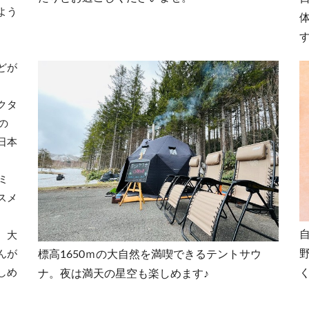
よう
どが
。
クタ
の
日本
ミ
スメ
。大
標高1650ｍの大自然を満喫できるテントサウ
んが
しめ
ナ。夜は満天の星空も楽しめます♪