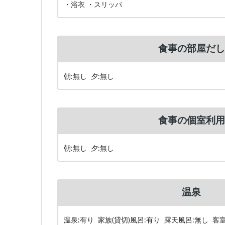
・浴衣 ・スリッパ
食事の部屋だし
朝:無し 夕:無し
食事の個室利用
朝:無し 夕:無し
温泉
温泉:有り 家族(貸切)風呂:有り 露天風呂:無し 客