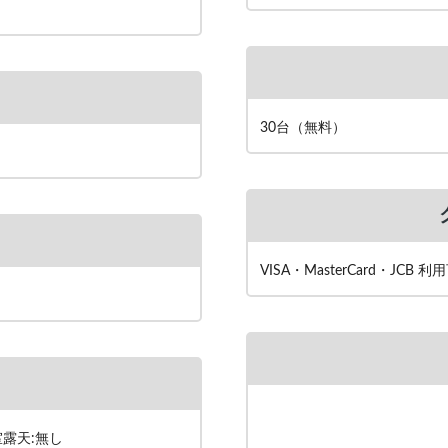
30台（無料）
VISA・MasterCard・JCB 利
室露天:無し