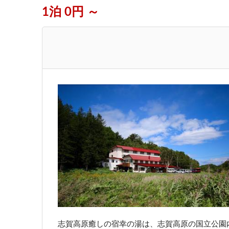
1泊 0円 ～
志賀高原癒しの宿幸の湯は、志賀高原の国立公園