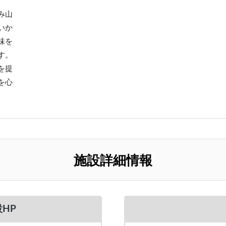
み山
いか
味を
す。
を提
を心
施設詳細情報
HP