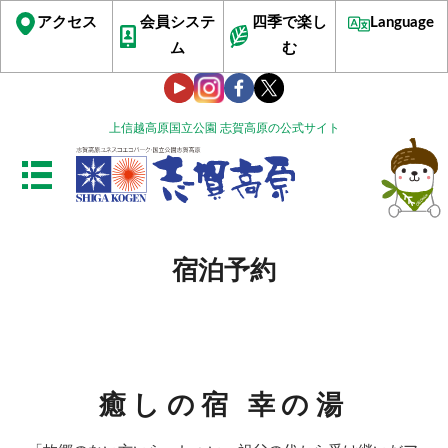
アクセス
会員システ
四季で楽し
Language
ム
む
上信越高原国立公園 志賀高原の公式サイト
宿泊予約
癒しの宿 幸の湯