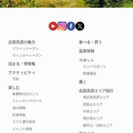
志賀高原の魅力
食べる・買う
グリーンシーズン
温泉情報
ウィンターシーズン
スポット
泊まる・宿情報
ビュースポット
アクティビティ
関連施設
予約
働く
楽しむ
志賀高原エリア紹介
春夏秋のみどころ
奥志賀高原エリア
トレッキングコース
焼額山エリア
高山植物
中央エリア
紅葉情報
熊の湯エリア
リフト運行状況
横手山・渋峠エリア
イベント情報