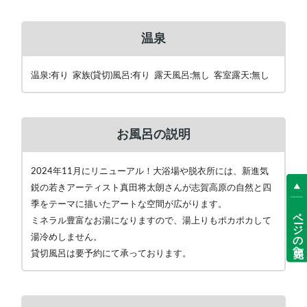
温泉
温泉:有り 家族(貸切)風呂:有り 露天風呂:無し 客室露天:無し
お風呂の説明
2024年11月にリニューアル！大浴場や脱衣所には、新進気
鋭の若きアーティスト真田将太朗さんが志賀高原の自然と四
季をテーマに描いたアートな空間が広がります。
ページの先頭へ
ミネラル豊富なお湯になりますので、湯上りもポカポカして
湯冷めしません。
貸切風呂は要予約にて承っております。