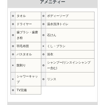
アメニティー
○
タオル
○
ボディーソープ
○
ドライヤー
○
温水洗浄トイレ
歯ブラシ・歯磨
○
○
石けん
き粉
○
羽毛布団
×
くし・ブラシ
○
バスタオル
○
浴衣
シャンプー(リンスインシャンプ
×
髭剃り
○
ー含む)
シャワーキャッ
×
○
リンス
プ
○
TV完備