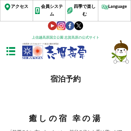
アクセス
会員システ
四季で楽し
Language
ム
む
上信越高原国立公園 志賀高原の公式サイト
宿泊予約
癒しの宿 幸の湯