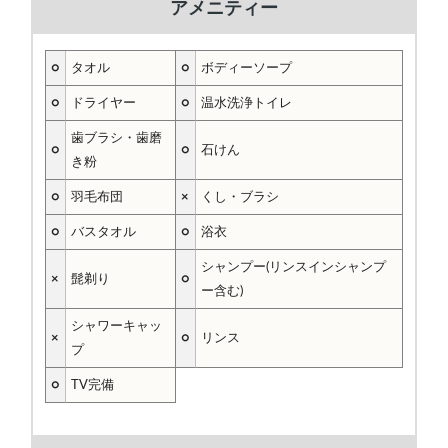
アメニティー
○
タオル
○
ボディーソープ
○
ドライヤー
○
温水洗浄トイレ
歯ブラシ・歯磨
○
○
石けん
き粉
○
羽毛布団
×
くし・ブラシ
○
バスタオル
○
浴衣
シャンプー(リンスインシャンプ
×
髭剃り
○
ー含む)
シャワーキャッ
×
○
リンス
プ
○
TV完備