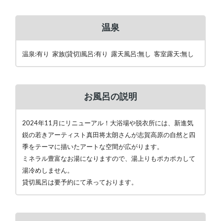
温泉
温泉:有り 家族(貸切)風呂:有り 露天風呂:無し 客室露天:無し
お風呂の説明
2024年11月にリニューアル！大浴場や脱衣所には、新進気
鋭の若きアーティスト真田将太朗さんが志賀高原の自然と四
季をテーマに描いたアートな空間が広がります。
ミネラル豊富なお湯になりますので、湯上りもポカポカして
湯冷めしません。
貸切風呂は要予約にて承っております。