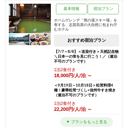
源泉かけ流しのにごり湯温泉と一人旅
プラン（お1人様歓迎）
基本情報
宿泊プラン
1泊2食付き
ホームゲレンデ「熊の湯スキー場」を
12,500円/人/泊 ～
有する、志賀高原の大自然に包まれ佇
むホテル
【夏得】源泉かけ流しのにごり湯温泉
とハイキングプラン
おすすめ宿泊プラン
1泊2食付き
10,200円/人/泊 ～
【7/7～8/8】＜送迎付き＞天然記念物
＼日本一の蛍を見に行こう！／（連泊
不可のプランです）
1泊2食付き
18,000円/人/泊 ～
＜9月19日～10月18日＞松茸料理4
種！豪華松茸づくし×信州牛すき焼き
（連泊不可のプランです）
1泊2食付き
22,200円/人/泊 ～
＼9月★日曜～金曜限定★／大感謝企
画＜＜1泊2食＞＞謝恩プラン