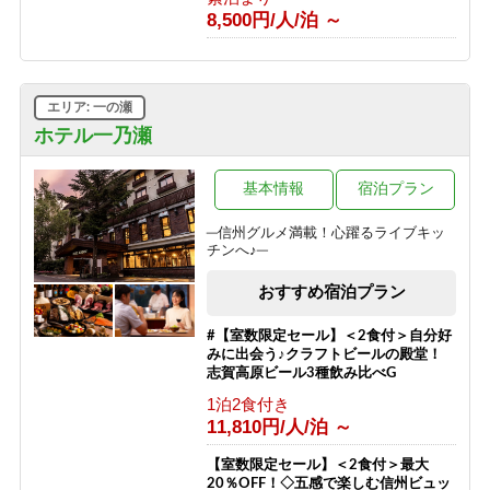
8,500円/人/泊 ～
エリア: 一の瀬
ホテル一乃瀬
基本情報
宿泊プラン
─信州グルメ満載！心躍るライブキッ
チンへ♪─
おすすめ宿泊プラン
#【室数限定セール】＜2食付＞自分好
みに出会う♪クラフトビールの殿堂！
志賀高原ビール3種飲み比べG
1泊2食付き
11,810円/人/泊 ～
【室数限定セール】＜2食付＞最大
20％OFF！◇五感で楽しむ信州ビュッ