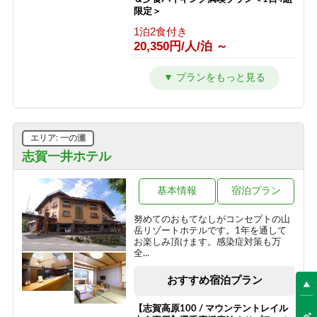
1泊2食付き
限定＞
14,900円/人/泊 ～
1泊2食付き
20,350円/人/泊 ～
【冬／１泊２食】志賀高原一の瀬スキ
ー場徒歩１分！ホテルジャパン志賀ス
タンダードプラン
1泊2食付き
13,750円/人/泊 ～
エリア: 一の瀬
【冬／1泊朝食】チェックインは21時
志賀一井ホテル
までOK！翌日は朝からスキー三昧
朝食のみ
基本情報
宿泊プラン
10,450円/人/泊 ～
努めてのおもてなしがコンセプトの山
【冬／素泊まり】雪質抜群の志賀高
岳リゾートホテルです。1年を通して
原！自由気ままなスキー旅
お楽しみ頂けます。感染症対策も万
全...
素泊まり
8,800円/人/泊 ～
おすすめ宿泊プラン
【志賀高原100 / マウンテントレイル