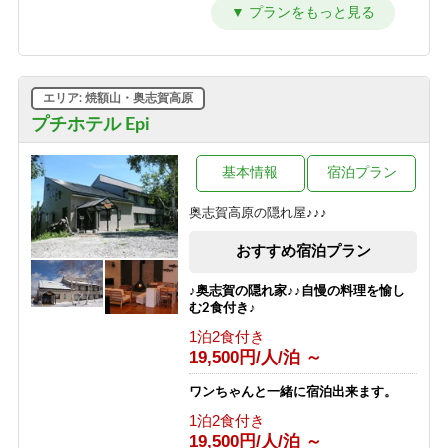
【シンプルステイ】素泊まりプラン
素泊まり
6,700円/人/泊 ～
【朝はゆったり寝たい方向け】1泊夕
エリア: 焼額山・奥志賀高原
食付プラン
プチホテル Epi
夕食のみ
10,700円/人/泊 ～
基本情報
宿泊プラン
【夜は観光を楽しみたい方向け】1泊
朝食付プラン
奥志賀高原の隠れ屋♪♪♪
朝食のみ
8,200円/人/泊 ～
おすすめ宿泊プラン
【1泊2食付き】大自然の中のサウナを
♪奥志賀の隠れ家♪♪自慢の料理を愉し
満喫♪幸の湯のテントサウナ90分＆オ
む2食付き♪
ロポ1杯サービス！
1泊2食付き
1泊2食付き
19,500円/人/泊 ～
13,700円/人/泊 ～
ワンちゃんと一緒に宿泊出来ます。
【グリーンシーズン限定】3泊以上の
1泊2食付き
お得な連泊プラン（1泊2食付き）
19,500円/人/泊 ～