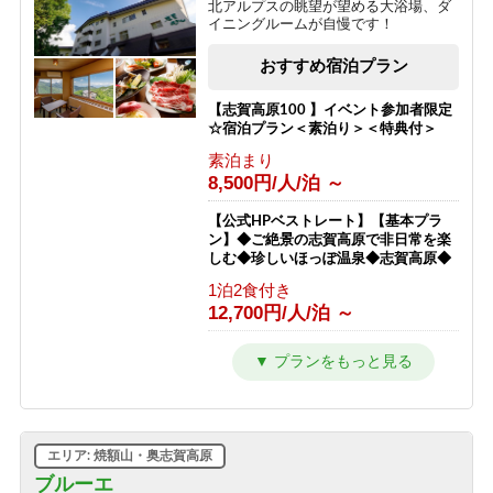
北アルプスの眺望が望める大浴場、ダ
イニングルームが自慢です！
【朝食付プラン】23時までチェックイ
ンOK! 山里朝食と天然かけ流し温泉
おすすめ宿泊プラン
【志賀高原】
朝食のみ
【志賀高原100 】イベント参加者限定
6,800円/人/泊 ～
☆宿泊プラン＜素泊り＞＜特典付＞
素泊まり
【横手山スカイレーター】チケット付
8,500円/人/泊 ～
きプラン★標高2307ｍから志賀高原を
一望「日本最高所の動く歩道」
【公式HPベストレート】【基本プラ
1泊2食付き
ン】◆ご絶景の志賀高原で非日常を楽
12,300円/人/泊 ～
しむ◆珍しいほっぽ温泉◆志賀高原◆
1泊2食付き
【ホタル鑑賞】日本一のゲンジボタル
12,700円/人/泊 ～
の幻想的な乱舞をこの夏の思い出に！
【星空観賞】【１泊２食付き】
【公式ベストレート】【エコプラン・
1泊2食付き
一泊二食付】アメニティ無しでお得で
10,200円/人/泊 ～
す。志賀高原のパノラマを楽しめるホ
テル
【新客室７月改装オープン】志賀高原
1泊2食付き
の自然の中で暮らすように過ごす【貸
エリア: 焼額山・奥志賀高原
12,300円/人/泊 ～
切風呂付】【2食付連泊プラン】
ブルーエ