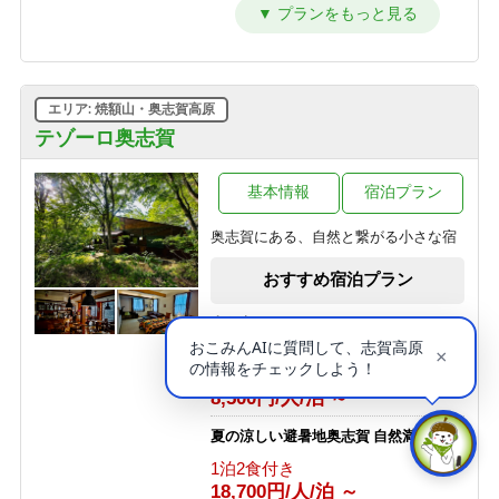
早めの夕食17：50 ＆ 料理一括出しで
お得に泊まる！（和室10畳）
1泊2食付き
12,650円/人/泊 ～
エリア: 焼額山・奥志賀高原
【洋室・２食付】お二人でゆっくり
カップルプラン
テゾーロ奥志賀
1泊2食付き
14,850円/人/泊 ～
基本情報
宿泊プラン
１泊２食付基本プラン【部屋おまか
奥志賀にある、自然と繋がる小さな宿
せ】
1泊2食付き
おすすめ宿泊プラン
16,500円/人/泊 ～
志賀高原100 SHIGAKOGEN 100 ト
早めの夕食17：50 ＆ 料理一括出しで
レイルレース
お得に泊まる！
素泊まり
1泊2食付き
8,500円/人/泊 ～
12,100円/人/泊 ～
夏の涼しい避暑地奥志賀 自然満喫体験
＜連泊＞１泊２食付基本プラン【部屋
1泊2食付き
おまかせ】
18,700円/人/泊 ～