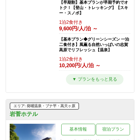
【早期割】基本プランが早期予約でオ
トク！【登山・トレッキング】【スキ
ー・スノボ】
1泊2食付き
9,600円/人/泊 ～
【基本プラン◆グリーンシーズン 一泊
二食付き】風薫る自然いっぱいの志賀
高原でリフレッシュ【温泉】
1泊2食付き
10,200円/人/泊 ～
【スキー＆スノボを楽しむ 冬の基本プ
ラン★一泊二食付】GWまで滑走可
能！
1泊2食付き
10,100円/人/泊 ～
エリア: 発哺温泉・ブナ平・高天ヶ原
【ひとり旅プラン★一泊二食付き】
岩菅ホテル
100％天然かけ流し濁り温泉と大自然
を満喫！【一人旅】
基本情報
宿泊プラン
1泊2食付き
13,400円/人/泊 ～