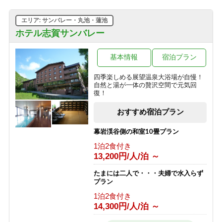
エリア: サンバレー・丸池・蓮池
ホテル志賀サンバレー
基本情報
宿泊プラン
四季楽しめる展望温泉大浴場が自慢！
自然と湯が一体の贅沢空間で元気回
復！
おすすめ宿泊プラン
幕岩渓谷側の和室10畳プラン
1泊2食付き
13,200円/人/泊 ～
たまには二人で・・・夫婦で水入らず
プラン
1泊2食付き
14,300円/人/泊 ～