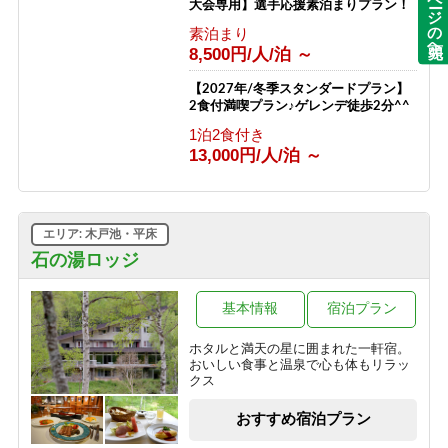
ページの先頭へ
大会専用】選手応援素泊まりプラン！
素泊まり
8,500円/人/泊 ～
【2027年/冬季スタンダードプラン】
2食付満喫プラン♪ゲレンデ徒歩2分^^
1泊2食付き
13,000円/人/泊 ～
エリア: 木戸池・平床
石の湯ロッジ
基本情報
宿泊プラン
ホタルと満天の星に囲まれた一軒宿。
おいしい食事と温泉で心も体もリラッ
クス
おすすめ宿泊プラン