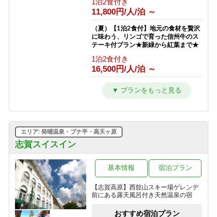
1泊2食付き
フト券無料♪
11,800円/人/泊 ～
1泊2食付き
23,511円/人/泊 ～
（夏）【1泊2食付】地元の食材を贅沢
に味わう、リンゴで育った信州牛のス
【南館】【室料】バリューレート / 焼
テーキ付プラン★新緑から紅葉まで★
額山スキー場が目の前！小学生までリ
1泊2食付き
フト券無料♪
16,500円/人/泊 ～
素泊まり
7,763円/人/泊 ～
（夏）【1泊2食付】スタンダードプラ
ン 満点の星空とトレッキングと温泉
【南館】【朝食付】バリューレート/
を楽しもう★新緑から紅葉まで★
焼額山スキー場が目の前！小学生まで
1泊2食付き
リフト券無料♪
10,800円/人/泊 ～
朝食のみ
エリア: 発哺温泉・ブナ平・高天ヶ原
11,263円/人/泊 ～
（夏）【1泊夕食付】朝はゆっくり、
志賀スイスイン
自分時間。早朝出発も寝坊もOKな自
【南館】【夕朝食付】バリューレート/
由気ままプラン
焼額山スキー場が目の前！小学生まで
基本情報
宿泊プラン
夕食のみ
リフト券無料♪
10,500円/人/泊 ～
【志賀高原】西舘山スキー場ゲレンデ
1泊2食付き
前にある露天風呂付き天然温泉の宿
17,763円/人/泊 ～
（夏）【素泊まり】星空の下でリフレ
ッシュ！青葉が美しい高原で過ごす気
おすすめ宿泊プラン
【南館】【室料】連泊プラン / 焼額山
ままな休日