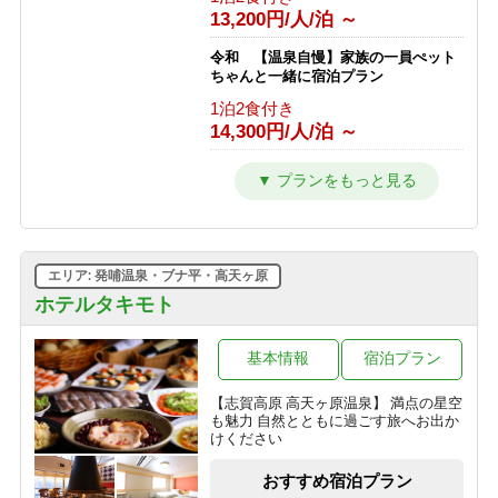
＜2食付＞◇五感で楽しむ信州ビュッ
13,200円/人/泊 ～
フェ◇「美味しい音×香りの誘惑」に
心躍る♪ライブキッチンへG
令和 【温泉自慢】家族の一員ぺット
1泊2食付き
ちゃんと一緒に宿泊プラン
13,072円/人/泊 ～
1泊2食付き
14,300円/人/泊 ～
【暑さから逃げる旅】チェックイン日
の15時に気温25度以上で志賀高原ビー
ルプレゼント！＜2食付＞
令和 とろける旨さ信州牛すき焼きプ
ラン【温泉・信州牛をご堪能】
1泊2食付き
1泊2食付き
10,300円/人/泊 ～
16,500円/人/泊 ～
エリア: 発哺温泉・ブナ平・高天ヶ原
令和 訳ありプラン トイレ洗面所な
しですが・・・心配ご無用プラン
ホテルタキモト
1泊2食付き
12,100円/人/泊 ～
基本情報
宿泊プラン
【志賀高原 高天ヶ原温泉】 満点の星空
も魅力 自然とともに過ごす旅へお出か
けください
おすすめ宿泊プラン