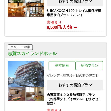
おすすめ宿泊プラン
素泊り＞
素泊まり
SHIGAKOGEN 100 トレイル関係者様
8,500円/人/泊 ～
専用宿泊プラン（2026）
素泊まり
8,500円/人/泊 ～
エリア: 一の瀬
志賀スカイランドホテル
基本情報
宿泊プラン
ゲレンデも駐車場も目の前の好立地
おすすめ宿泊プラン
志賀高原１００参加者限定プラン
（お部屋タイプはホテルにおまかせ：
禁煙）
素泊まり