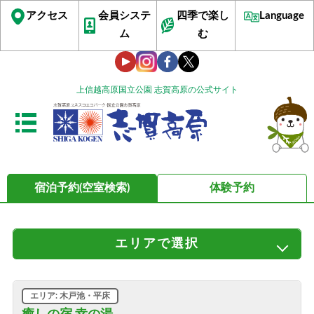
アクセス
会員システ
四季で楽し
Language
ム
む
上信越高原国立公園 志賀高原の公式サイト
宿泊予約(空室検索)
体験予約
エリア
で選択
すべてのエリア
サンバレー・丸池・蓮池
ビワ池・ジャイアント
発哺温泉・ブナ平・高天ヶ原
エリア: 木戸池・平床