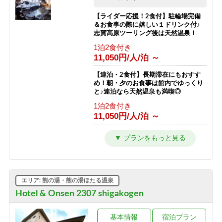
スキー場が目の前！小学生までリフト
素泊まり
券無料♪
【ライダー応援！2食付】駐輪場完備
9,000円/人/泊 ～
＆お食事の際に嬉しい１ドリンク付♪
素泊まり
志賀高原ツーリング後は天然温泉！
6,792円/人/泊 ～
【素泊まり】志賀高原マウンテントレ
1泊2食付き
イル参加者限定プラン！お食事はオプ
11,050円/人/泊 ～
【南館】【朝食付】連泊プラン / 焼額
ションで選択可能！
山スキー場が目の前！小学生までリフ
素泊まり
ト券無料♪
【連泊・2食付】長期滞在にもおすす
8,500円/人/泊 ～
め！朝・夕のお食事は館内でゆっくり
朝食のみ
と♪連泊なら天然温泉も満喫◎
10,292円/人/泊 ～
1泊2食付き
11,050円/人/泊 ～
【南館】【夕朝食付】連泊プラン / 焼
額山スキー場が目の前！小学生までリ
フト券無料♪
【2食付】お食事はゆっくり館内でお
楽しみ頂けるスタンダード2食！北ア
1泊2食付き
ルプスを望む露天風呂付の温泉宿！
16,792円/人/泊 ～
1泊2食付き
12,050円/人/泊 ～
【西館】【室料】バリューレート / 焼
エリア: 熊の湯・熊の湯ほたる温泉
額山スキー場が目の前！小学生までリ
フト券無料♪
【夕食付】早朝に出発される方はこち
Hotel & Onsen 2307 shigakogen
ら！北アルプスを望む露天風呂付き♪
素泊まり
夕食のみ・朝食無しプラン！
8,166円/人/泊 ～
基本情報
宿泊プラン