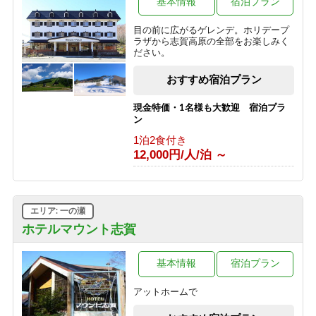
基本情報
宿泊プラン
1泊2食付き
8,800円/人/泊 ～
目の前に広がるゲレンデ。ホリデープ
ラザから志賀高原の全部をお楽しみく
■【１泊素泊り】お食事はつかない分
ださい。
とってもお得♪アクティブに動きたい
方にオススメの素泊まりプラン！
おすすめ宿泊プラン
1泊2食付き
7,425円/人/泊 ～
現金特価・1名様も大歓迎 宿泊プラ
ン
■【大人旅応援】代表者が６０歳以上
1泊2食付き
で５００円OFFのお得なシルバープラ
12,000円/人/泊 ～
ン！
1泊2食付き
9,900円/人/泊 ～
エリア: 一の瀬
■【期間限定】信州の恵み＜根曲がり
竹＞を使った特別コース♪贅沢な高原
ホテルマウント志賀
旅行～1泊2食付
1泊2食付き
基本情報
宿泊プラン
16,500円/人/泊 ～
アットホームで
【志賀高原100キロレース 2026】イ
ベント参加者様限定の宿泊プラン♪＜