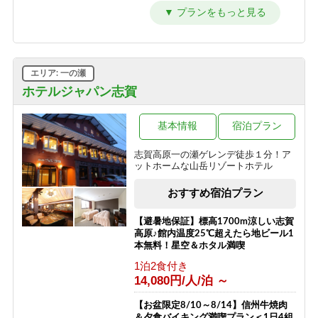
セット付き】1泊2食プラン
時までOK♪和朝食で元気に出発！
4F角部屋利用 【特別室】
1泊2食付き
朝食のみ
1泊2食付き
18,200円/人/泊 ～
8,800円/人/泊 ～
13,700円/人/泊 ～
≪1泊朝食付きプラン≫自由気ままに
【素泊】深夜到着もOK・夏は涼しい
限定212号室滞在【特別室】
エリア: 一の瀬
レイトチェックインOK♪
志賀高原へ！お風呂は志賀高原唯一の
1泊2食付き
人工温泉
ホテルジャパン志賀
朝食のみ
21,000円/人/泊 ～
12,800円/人/泊 ～
素泊まり
7,700円/人/泊 ～
限定213号室滞在 【特別室】
基本情報
宿泊プラン
≪素泊りプラン≫23時までチェックイ
1泊2食付き
ンOK！
「志賀高原100トレイル」特別プラン
志賀高原一の瀬ゲレンデ徒歩１分！ア
20,000円/人/泊 ～
ットホームな山岳リゾートホテル
素泊まり
素泊まり
11,300円/人/泊 ～
8,500円/人/泊 ～
3F角部屋利用 【ミドルクラス】
おすすめ宿泊プラン
1泊2食付き
13,200円/人/泊 ～
【避暑地保証】標高1700m涼しい志賀
高原♪館内温度25℃超えたら地ビール1
限定217号室滞在 【ミドルクラス】
本無料！星空＆ホタル満喫
1泊2食付き
1泊2食付き
11,000円/人/泊 ～
14,080円/人/泊 ～
お一人様 宿泊プラン
【お盆限定8/10～8/14】信州牛焼肉
＆夕食バイキング満喫プラン＜1日4組