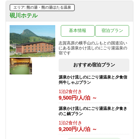
10,445円/人/泊 ～
エリア: 熊の湯・熊の湯ほたる温泉
家族でわいわい和洋室確約！1泊２
【西館】【夕朝食付】連泊プラン / 焼
食 かけ流し硫黄温泉の露天風呂貸し
硯川ホテル
額山スキー場が目の前！小学生までリ
切りプラン
フト券無料♪
1泊2食付き
基本情報
宿泊プラン
1泊2食付き
17,100円/人/泊 ～
16,845円/人/泊 ～
志賀高原の横手山のふもとの国道沿い
予約即お支払い！キャンセル不可だか
にある源泉かけ流しのにごり湯温泉の
ら超お得！1泊2食付き フリープラン
宿です
1泊2食付き
おすすめ宿泊プラン
12,700円/人/泊 ～
源泉かけ流しのにごり湯温泉と夕食信
州牛しゃぶプラン
1泊2食付き
9,500円/人/泊 ～
源泉かけ流しのにごり湯温泉と夕食き
のこ鍋プラン
1泊2食付き
9,200円/人/泊 ～