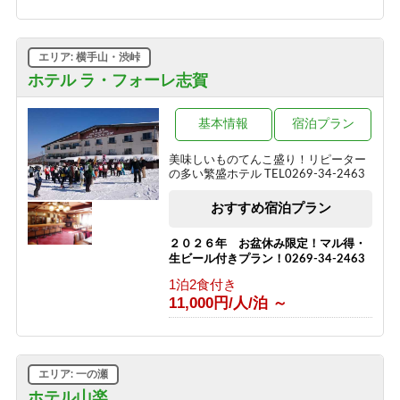
1泊2食付き
13,000円/人/泊 ～
エリア: 横手山・渋峠
2種の信州牛料理と地元食材を味わう
＼1泊2食スタンダード～翡翠hisui～／
ホテル ラ・フォーレ志賀
1泊2食付き
17,200円/人/泊 ～
基本情報
宿泊プラン
信州牛しゃぶしゃぶ＆信州味覚＼1泊2
美味しいものてんこ盛り！リピーター
食グレードアップ～碧落hekiraku～／
の多い繁盛ホテル TEL0269-34-2463
1泊2食付き
おすすめ宿泊プラン
19,400円/人/泊 ～
ひすい色の温泉の熊の湯＼1泊2食お試
２０２６年 お盆休み限定！マル得・
しプラン～萌葱moegi～／
生ビール付きプラン！0269-34-2463
1泊2食付き
1泊2食付き
15,000円/人/泊 ～
11,000円/人/泊 ～
「りんごで育った信州牛」だけを使っ
た≪1泊2食最高級肉肉プラン≫（連泊
不可のプランです）
エリア: 一の瀬
1泊2食付き
ホテル山楽