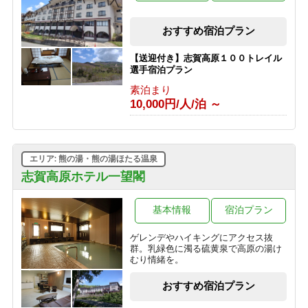
【朝食付きプラン】志賀高原の自然を
おすすめ宿泊プラン
たのしむ旅へ ＜最終チェックイン21時
＞
【送迎付き】志賀高原１００トレイル
朝食のみ
選手宿泊プラン
6,000円/人/泊 ～
素泊まり
10,000円/人/泊 ～
【素泊まりプラン】気軽に志賀高原を
満喫 ＜最終チェックイン21時＞
素泊まり
3,000円/人/泊 ～
エリア: 熊の湯・熊の湯ほたる温泉
志賀高原ホテル一望閣
基本情報
宿泊プラン
ゲレンデやハイキングにアクセス抜
群。乳緑色に濁る硫黄泉で高原の湯け
むり情緒を。
おすすめ宿泊プラン