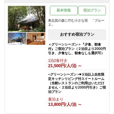
1泊2食付き
【お食事少な目・夕朝食付】◆夏の志
99,999円/人/泊 ～
賀高原で非日常を楽しむ◆珍しいほっ
ぽ温泉◆志賀高原◆
基本情報
宿泊プラン
真夏でも快適！「真の避暑地・志賀高
1泊2食付き
原」で涼を満喫 チェックイン時26度
奥志賀の森に佇む小さな宿 「ブルー
11,200円/人/泊 ～
以上なら1ドリンクサービス
エ」
1泊2食付き
おすすめ宿泊プラン
10,100円/人/泊 ～
＜グリーンシーズン＞『夕食、朝食
付』ご宿泊プラン（２泊目より2000円
引き、夕食なし、朝食なしも選択可）
1泊2食付き
21,500円/人/泊 ～
<グリーンシーズン >◾️３泊以上自炊限
定キッチンリビング付スイートルーム
（当館レストランのご利用はいただけ
ません・２泊目より2000円引き）ご宿
泊プラン
素泊まり
13,800円/人/泊 ～