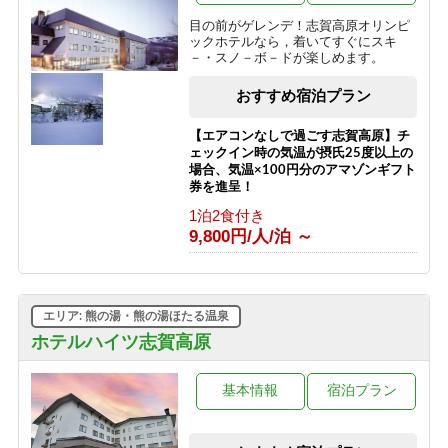
9,700円/人/泊 ～
目の前がゲレンデ！志賀高原オリンピ
ックホテルなら，着いてすぐにスキ
【志賀高原100トレイル】応援プラン
－・スノ－ボ－ドが楽しめます。
2026
素泊まり
おすすめ宿泊プラン
8,500円/人/泊 ～
【エアコンなしで過ごす志賀高原】チ
ェックイン時の気温が摂氏25度以上の
場合、気温×100円分のアマゾンギフト
券を進呈！
1泊2食付き
9,800円/人/泊 ～
エリア: 熊の湯・熊の湯ほたる温泉
ホテルハイツ志賀高原
基本情報
宿泊プラン