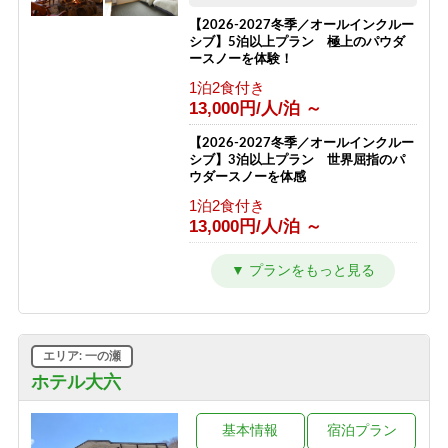
【2026-2027冬季／オールインクルー
シブ】5泊以上プラン 極上のパウダ
ースノーを体験！
1泊2食付き
13,000円/人/泊 ～
【2026-2027冬季／オールインクルー
シブ】3泊以上プラン 世界屈指のパ
ウダースノーを体感
1泊2食付き
13,000円/人/泊 ～
【1泊2食プラン】大地の恵みコース
志賀高原の自然と高天ヶ原温泉をたの
しむ旅
1泊2食付き
12,000円/人/泊 ～
エリア: 一の瀬
【1泊2食◇品数少なめプラン】志賀高
ホテル大六
原の旅を気軽に楽しめる2食付き
1泊2食付き
基本情報
宿泊プラン
10,000円/人/泊 ～