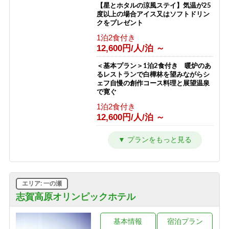
【星とホタルの涼風ステイ】気温が25
度以上の場合アイス又はソフトドリン
クをプレゼント
1泊2食付き
12,600円/人/泊 ～
＜基本プラン＞1泊2食付き 暖炉のあ
るレストランで白樺林を望みながらシ
ェフ自慢の創作コース料理と展望温泉
で寛ぐ
1泊2食付き
12,600円/人/泊 ～
【2〜3連泊割★10％OFF】シーツ交換
は3日に1回でお得！連泊で志賀高原を
満喫！【2食付】
1泊2食付き
11,280円/人/泊 ～
エリア: 一の瀬
【訳あり＆エコプラン】★お一人様
志賀高原オリンピックホテル
1000円OFF★お料理少なめ＆エコアメ
ニティでお得（2食付）
基本情報
宿泊プラン
1泊2食付き