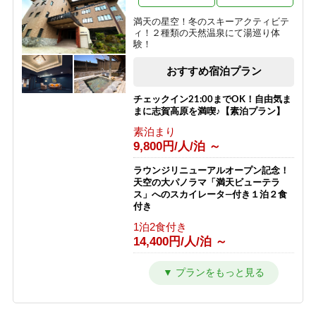
夕食のみ
9,050円/人/泊 ～
【西館】【朝食付】バリューレート /
満天の星空！冬のスキーアクティビテ
焼額山スキー場が目の前！小学生まで
ィ！２種類の天然温泉にて湯巡り体
リフト券無料♪
【朝食付】ご到着が遅いご予約にもお
験！
すすめ！北アルプスを望む露天風呂付
朝食のみ
の温泉宿！
おすすめ宿泊プラン
11,466円/人/泊 ～
朝食のみ
8,050円/人/泊 ～
【西館】【夕朝食付】バリューレート/
チェックイン21:00までOK！自由気ま
焼額山スキー場が目の前！小学生まで
まに志賀高原を満喫♪【素泊プラン】
リフト券無料♪
【素泊り】お部屋と温泉のみ！暖房や
素泊まり
給湯、その他サービスなしの割り切り
1泊2食付き
9,800円/人/泊 ～
プラン◎
17,866円/人/泊 ～
素泊まり
ラウンジリニューアルオープン記念！
4,000円/人/泊 ～
【西館】【室料】連泊プラン / 焼額山
天空の大パノラマ「満天ビューテラ
スキー場が目の前！小学生までリフト
ス」へのスカイレータ―付き１泊２食
券無料♪
【2食付・連泊プラン】5泊以上のご宿
付き
泊で通常よりオトク！北アルプスを望
素泊まり
1泊2食付き
む露天風呂付温泉宿
7,145円/人/泊 ～
14,400円/人/泊 ～
1泊2食付き
10,000円/人/泊 ～
【西館】【朝食付】連泊プラン / 焼額
カラオケ＆BARオープン記念！ Bar
山スキー場が目の前！小学生までリフ
での１ドリンク付き１泊２食プラン
ト券無料♪
1泊2食付き
朝食のみ
11,000円/人/泊 ～