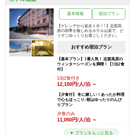
24,290円/人/泊 ～
ボリューム満点！変な肉プラン“肉肉
基本情報
宿泊プラン
魚！？好きな料理を選べる”（連泊不可
のプランです）
【ゲレンデから徒歩１分！! 】志賀高
原の四季を愉しめるホテル山楽で、ど
1泊2食付き
うぞごゆっくりお過ごしください。
16,000円/人/泊 ～
おすすめ宿泊プラン
信州の恵み！旨味たっぷりきのこ料理
《熊の湯信州茸づくしプラン》
【基本プラン】1番人気！ 志賀高原の
1泊2食付き
ウィンターシーズンを満喫！【1泊2食
16,000円/人/泊 ～
付】
1泊2食付き
アメニティが付かないけどお得に泊ま
12,150円/人/泊 ～
れる ≪1泊2食ＥＣＯプラン≫
1泊2食付き
【夕食付】 冬に嬉しい！あったか料理
16,200円/人/泊 ～
で心もほっこり♪朝はゆったりのんび
りプラン
1日1組限定＼ロイヤルルーム／４つの
夕食のみ
特典付き特別室プラン
11,050円/人/泊 ～
1泊2食付き
30,200円/人/泊 ～
【朝食付】 冬を満喫！のんびり到着24