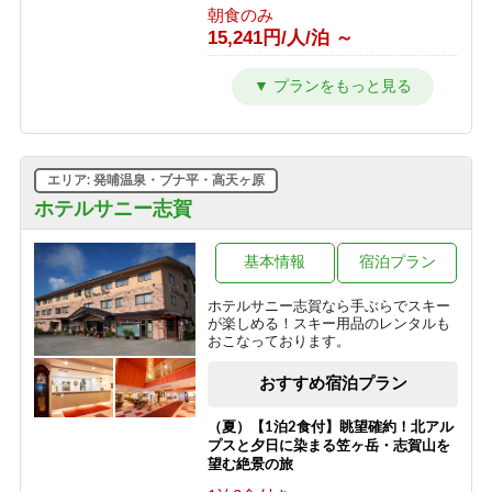
朝食のみ
15,241円/人/泊 ～
【東館】【夕朝食付】バリューレート/
焼額山スキー場が目の前！小学生まで
リフト券無料♪
1泊2食付き
24,941円/人/泊 ～
エリア: 発哺温泉・ブナ平・高天ヶ原
【東館】【室料】連泊プラン / 焼額山
ホテルサニー志賀
スキー場が目の前！小学生までリフト
券無料♪
基本情報
宿泊プラン
素泊まり
10,011円/人/泊 ～
ホテルサニー志賀なら手ぶらでスキー
が楽しめる！スキー用品のレンタルも
【東館】【朝食付】連泊プラン / 焼額
おこなっております。
山スキー場が目の前！小学生までリフ
ト券無料♪
おすすめ宿泊プラン
朝食のみ
13,811円/人/泊 ～
（夏）【1泊2食付】眺望確約！北アル
プスと夕日に染まる笠ヶ岳・志賀山を
【東館】【夕朝食付】連泊プラン / 焼
望む絶景の旅
額山スキー場が目の前！小学生までリ