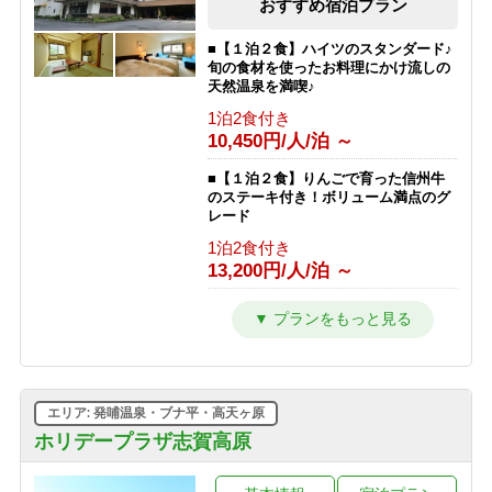
おすすめ宿泊プラン
■【１泊２食】ハイツのスタンダード♪
旬の食材を使ったお料理にかけ流しの
天然温泉を満喫♪
1泊2食付き
10,450円/人/泊 ～
■【１泊２食】りんごで育った信州牛
のステーキ付き！ボリューム満点のグ
レード
1泊2食付き
13,200円/人/泊 ～
■【１泊夕食】早くからアクティブに
動きたい人にオススメの夕食付きプラ
ン♪
1泊2食付き
9,350円/人/泊 ～
エリア: 発哺温泉・ブナ平・高天ヶ原
■【１泊朝食】遅いご到着でも安心♪２
ホリデープラザ志賀高原
４時までチェックイン可能の朝食付き
プラン♪