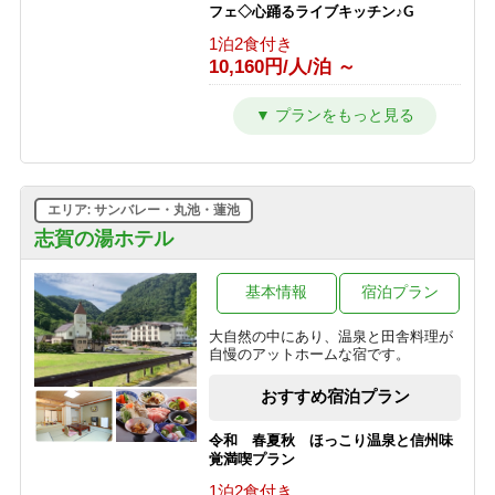
フェ◇心踊るライブキッチン♪G
1泊2食付き
10,160円/人/泊 ～
【2連泊以上限定】＜2食付＞最大
20％OFF◇五感で楽しむ信州ビュッフ
ェ◇志賀高原を遊び尽くすG
1泊2食付き
10,160円/人/泊 ～
エリア: サンバレー・丸池・蓮池
■ファミリー特典！小学生半額■音と香
志賀の湯ホテル
りの演出にキッズもワクワク♪笑顔溢
れるライブキッチン＜2食付＞G
基本情報
宿泊プラン
1泊2食付き
10,825円/人/泊 ～
大自然の中にあり、温泉と田舎料理が
自慢のアットホームな宿です。
【28日前限定】＜2食付＞最大
20％OFF！◇五感で楽しむ信州ビュッ
おすすめ宿泊プラン
フェ◇心踊るライブキッチン♪G
1泊2食付き
令和 春夏秋 ほっこり温泉と信州味
10,160円/人/泊 ～
覚満喫プラン
1泊2食付き