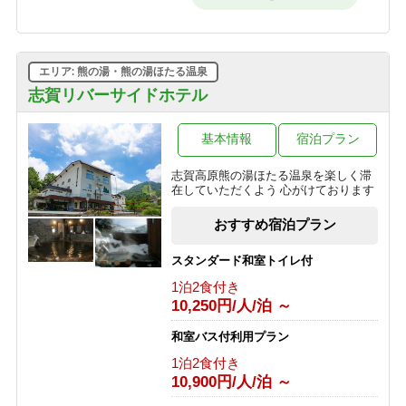
時までOK・和朝食で元気に出発！
【早割60】60日前の予約で、通常価格
朝食のみ
より1,000円OFF♪＜お日にち限定＞
9,950円/人/泊 ～
1泊2食付き
16,200円/人/泊 ～
エリア: 熊の湯・熊の湯ほたる温泉
【素泊】深夜到着OK！寒い冬は志賀
高原唯一の人工温泉で温まる・リーズ
志賀リバーサイドホテル
【早割30】30日前の予約で、通常価格
ナブルプラン
より500円OFF♪＜お日にち限定＞
素泊まり
基本情報
宿泊プラン
1泊2食付き
8,850円/人/泊 ～
16,700円/人/泊 ～
志賀高原熊の湯ほたる温泉を楽しく滞
【基本プラン】 志賀高原のグリーンシ
在していただくよう 心がけております
＼＼一人旅に★／／贅沢♪10畳和室を
ーズンを満喫♪1番人気！旬を味わうプ
ひとり占め！おひとり様でゆったりプ
ラン 【1泊2食付】
おすすめ宿泊プラン
ラン
1泊2食付き
1泊2食付き
11,000円/人/泊 ～
スタンダード和室トイレ付
20,900円/人/泊 ～
1泊2食付き
【夕食付】 朝寝坊OK♪おいしい夕食
10,250円/人/泊 ～
「訳あり」プラン◆お試し～萌葱
付・夏の志賀高原で朝はゆったりのん
moegi～より1000円OFF！
びりプラン
和室バス付利用プラン
1泊2食付き
夕食のみ
14,000円/人/泊 ～
1泊2食付き
9,900円/人/泊 ～
10,900円/人/泊 ～
選べる！地酒三種飲みくらべ【利き酒
【朝食付】 夏を満喫！のんびり到着24