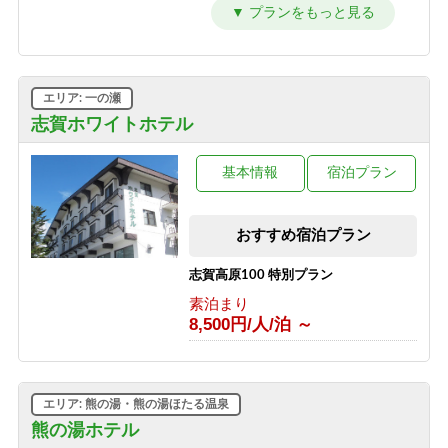
源泉かけ流しのにごり湯温泉とカニ鍋
プラン
1泊2食付き
9,700円/人/泊 ～
エリア: 一の瀬
源泉かけ流しのにごり湯温泉と夕食時
グラスワインorグラスジュース付き、
志賀ホワイトホテル
夕食牛しゃぶしゃぶプラン
1泊2食付き
基本情報
宿泊プラン
9,500円/人/泊 ～
源泉かけ流しのにごり湯温泉と夕食時
おすすめ宿泊プラン
グラスワインorグラスジュース付き、
夕食：硯川鍋プラン
志賀高原100 特別プラン
1泊2食付き
9,600円/人/泊 ～
素泊まり
8,500円/人/泊 ～
源泉かけ流しのにごり湯温泉と夕食時
グラスワインorグラスジュース付き、
夕食：陶板焼きプラン
1泊2食付き
エリア: 熊の湯・熊の湯ほたる温泉
9,600円/人/泊 ～
熊の湯ホテル