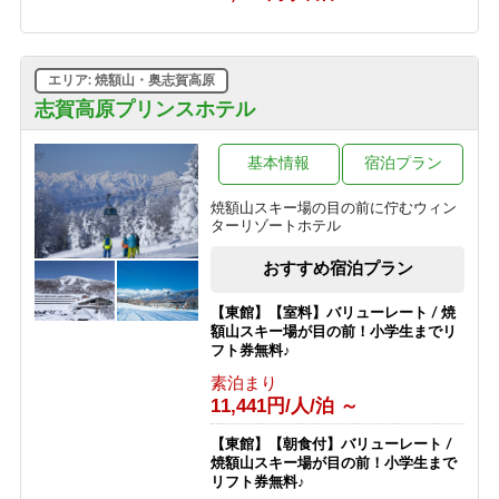
1泊2食付き
10,530円/人/泊 ～
【グリーンシーズン限定】3泊以上の
エリア: 焼額山・奥志賀高原
お得な連泊プラン（食事なし）
志賀高原プリンスホテル
素泊まり
6,030円/人/泊 ～
基本情報
宿泊プラン
【スポーツ選手を応援する宿 幸の湯】
志賀高原100（志賀高原マウンテント
焼額山スキー場の目の前に佇むウィン
レイル）参加者応援プラン
ターリゾートホテル
素泊まり
8,500円/人/泊 ～
おすすめ宿泊プラン
【東館】【室料】バリューレート / 焼
額山スキー場が目の前！小学生までリ
フト券無料♪
素泊まり
11,441円/人/泊 ～
【東館】【朝食付】バリューレート /
焼額山スキー場が目の前！小学生まで
リフト券無料♪