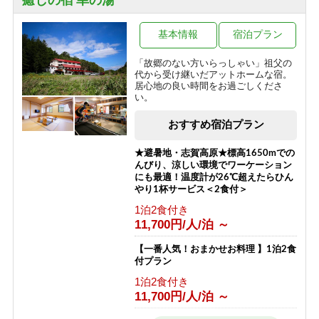
癒しの宿 幸の湯
一の瀬
焼額山・奥志賀高原
木戸池・平床
熊の湯・熊の湯ほたる温泉
基本情報
宿泊プラン
横手山・渋峠
「故郷のない方いらっしゃい」祖父の
代から受け継いだアットホームな宿。
居心地の良い時間をお過ごしくださ
い。
おすすめ宿泊プラン
★避暑地・志賀高原★標高1650mでの
んびり、涼しい環境でワーケーション
にも最適！温度計が26℃超えたらひん
やり1杯サービス＜2食付＞
1泊2食付き
11,700円/人/泊 ～
【一番人気！おまかせお料理 】1泊2食
付プラン
1泊2食付き
11,700円/人/泊 ～