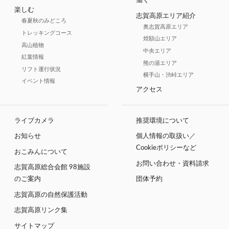
働く
楽しむ
志賀高原エリア紹介
春夏秋のみどころ
奥志賀高原エリア
トレッキングコース
焼額山エリア
高山植物
中央エリア
紅葉情報
熊の湯エリア
リフト運行状況
横手山・渋峠エリア
イベント情報
アクセス
ライブカメラ
推奨環境について
お知らせ
個人情報の取扱い／
Cookieポリシーなど
おこみんについて
お問い合わせ・資料請求
志賀高原総合会館 98施設
のご案内
団体予約
志賀高原の自然保護活動
志賀高原リンク集
サイトマップ