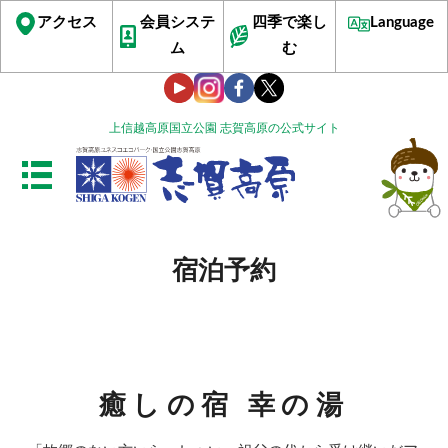
アクセス
会員システ
四季で楽し
Language
ム
む
上信越高原国立公園 志賀高原の公式サイト
宿泊予約
癒しの宿 幸の湯