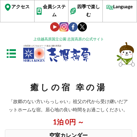
アクセス
会員システ
四季で楽し
Language
ム
む
上信越高原国立公園 志賀高原の公式サイト
癒しの宿 幸の湯
「故郷のない方いらっしゃい」祖父の代から受け継いだア
ットホームな宿。居心地の良い時間をお過ごしください。
1泊 0円 ～
空室カレンダー