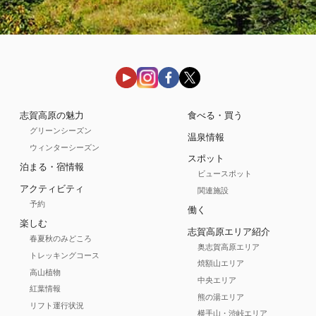
志賀高原の魅力
食べる・買う
グリーンシーズン
温泉情報
ウィンターシーズン
スポット
泊まる・宿情報
ビュースポット
アクティビティ
関連施設
予約
働く
楽しむ
志賀高原エリア紹介
春夏秋のみどころ
奥志賀高原エリア
トレッキングコース
焼額山エリア
高山植物
中央エリア
紅葉情報
熊の湯エリア
リフト運行状況
横手山・渋峠エリア