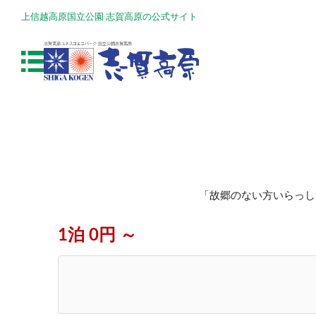
上信越高原国立公園 志賀高原の公式サイト
「故郷のない方いらっし
1泊 0円 ～