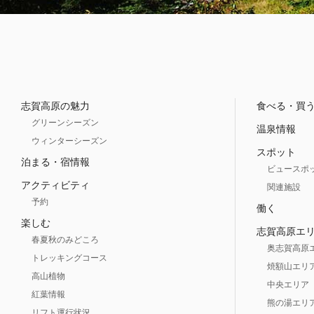
志賀高原の魅力
食べる・買
グリーンシーズン
温泉情報
ウィンターシーズン
スポット
泊まる・宿情報
ビュースポ
アクティビティ
関連施設
予約
働く
楽しむ
志賀高原エ
春夏秋のみどころ
奥志賀高原
トレッキングコース
焼額山エリ
高山植物
中央エリア
紅葉情報
熊の湯エリ
リフト運行状況