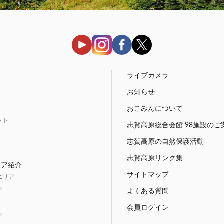
う
ライブカメラ
お知らせ
おこみんについて
ット
志賀高原総合会館 98施設のご
志賀高原の自然保護活動
志賀高原リンク集
リア紹介
サイトマップ
エリア
ア
よくある質問
会員ログイン
ア