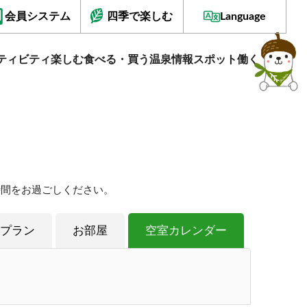
会員システム
四季で楽しむ
Language
ティビティ
楽しむ
食べる・買う
温泉情報
スポット
働く
時間をお過ごしください。
プラン
お部屋
空室カレンダー