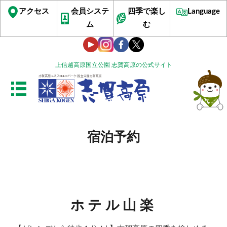
アクセス
会員システ
四季で楽し
Language
ム
む
上信越高原国立公園 志賀高原の公式サイト
宿泊予約
ホテル山楽