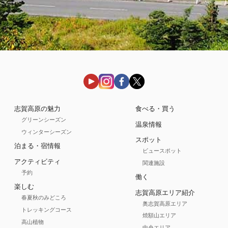
志賀高原の魅力
食べる・買う
グリーンシーズン
温泉情報
ウィンターシーズン
スポット
泊まる・宿情報
ビュースポット
アクティビティ
関連施設
予約
働く
楽しむ
志賀高原エリア紹介
春夏秋のみどころ
奥志賀高原エリア
トレッキングコース
焼額山エリア
高山植物
中央エリア