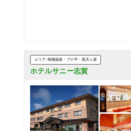
エリア: 発哺温泉・ブナ平・高天ヶ原
ホテルサニー志賀