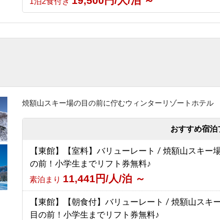
19,500円/人/泊 ～
1泊2食付き
【グリーンシーズン限定】3泊以上のお得な連泊プ
（食事なし）
6,030円/人/泊 ～
素泊まり
【スポーツ選手を応援する宿 幸の湯】志賀高原10
賀高原マウンテントレイル）参加者応援プラン
8,500円/人/泊 ～
素泊まり
焼額山スキー場の目の前に佇むウィンターリゾートホテル
おすすめ宿泊
【東館】【室料】バリューレート / 焼額山スキー
の前！小学生までリフト券無料♪
11,441円/人/泊 ～
素泊まり
【東館】【朝食付】バリューレート / 焼額山スキ
目の前！小学生までリフト券無料♪