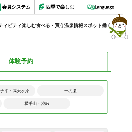
会員システム
四季で楽しむ
Language
ティビティ
楽しむ
食べる・買う
温泉情報
スポット
働く
体験予約
ブナ平・高天ヶ原
一の瀬
横手山・渋峠