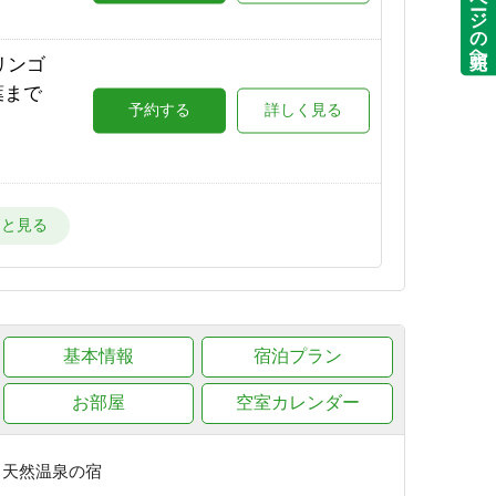
ページの先頭へ
場が目
リンゴ
詳しく見る
葉まで
予約する
詳しく見る
ー場が
詳しく見る
星空と
で★
予約する
詳しく見る
ー場
詳しく見る
朝出
基本情報
予約する
宿泊プラン
詳しく見る
目の
お部屋
空室カレンダー
詳しく見る
葉が美
予約する
詳しく見る
き天然温泉の宿