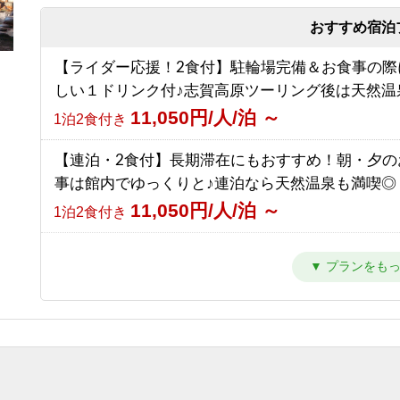
9,000円/人/泊 ～
【南館】【朝食付】連泊プラン / 焼額山スキー場
素泊まり
前！小学生までリフト券無料♪
おすすめ宿泊
【素泊まり】志賀高原マウンテントレイル参加者
10,292円/人/泊 ～
朝食のみ
【ライダー応援！2食付】駐輪場完備＆お食事の際
ラン！お食事はオプションで選択可能！
しい１ドリンク付♪志賀高原ツーリング後は天然温
8,500円/人/泊 ～
【南館】【夕朝食付】連泊プラン / 焼額山スキー
素泊まり
11,050円/人/泊 ～
1泊2食付き
の前！小学生までリフト券無料♪
16,792円/人/泊 ～
1泊2食付き
【連泊・2食付】長期滞在にもおすすめ！朝・夕の
事は館内でゆっくりと♪連泊なら天然温泉も満喫◎
【西館】【室料】バリューレート / 焼額山スキー
11,050円/人/泊 ～
1泊2食付き
の前！小学生までリフト券無料♪
8,166円/人/泊 ～
素泊まり
【2食付】お食事はゆっくり館内でお楽しみ頂ける
ンダード2食！北アルプスを望む露天風呂付の温泉
【西館】【朝食付】バリューレート / 焼額山スキ
12,050円/人/泊 ～
1泊2食付き
目の前！小学生までリフト券無料♪
11,466円/人/泊 ～
朝食のみ
【夕食付】早朝に出発される方はこちら！北アル
望む露天風呂付き♪ 夕食のみ・朝食無しプラン！
【西館】【夕朝食付】バリューレート/焼額山スキ
9,050円/人/泊 ～
夕食のみ
が目の前！小学生までリフト券無料♪