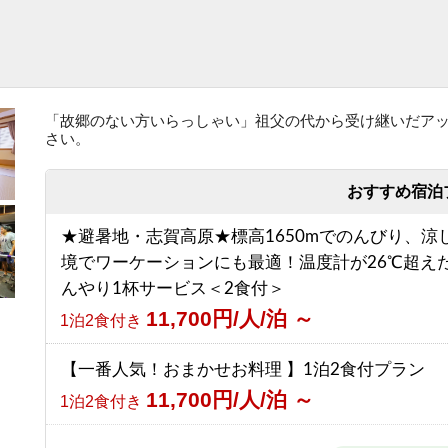
「故郷のない方いらっしゃい」祖父の代から受け継いだア
さい。
おすすめ宿泊
★避暑地・志賀高原★標高1650mでのんびり、涼
境でワーケーションにも最適！温度計が26℃超え
んやり1杯サービス＜2食付＞
11,700円/人/泊 ～
1泊2食付き
【一番人気！おまかせお料理 】1泊2食付プラン
11,700円/人/泊 ～
1泊2食付き