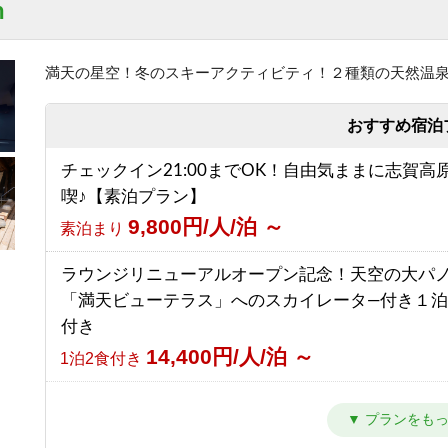
n
17,866円/人/泊 ～
1泊2食付き
【朝食付】ご到着が遅いご予約にもおすすめ！北
スを望む露天風呂付の温泉宿！
満天の星空！冬のスキーアクティビティ！２種類の天然温
【西館】【室料】連泊プラン / 焼額山スキー場が
8,050円/人/泊 ～
朝食のみ
前！小学生までリフト券無料♪
おすすめ宿泊
7,145円/人/泊 ～
素泊まり
【素泊り】お部屋と温泉のみ！暖房や給湯、その
チェックイン21:00までOK！自由気ままに志賀高
ビスなしの割り切りプラン◎
【西館】【朝食付】連泊プラン / 焼額山スキー場
喫♪【素泊プラン】
4,000円/人/泊 ～
素泊まり
前！小学生までリフト券無料♪
9,800円/人/泊 ～
素泊まり
10,445円/人/泊 ～
朝食のみ
【2食付・連泊プラン】5泊以上のご宿泊で通常よ
ラウンジリニューアルオープン記念！天空の大パ
ク！北アルプスを望む露天風呂付温泉宿
【西館】【夕朝食付】連泊プラン / 焼額山スキー
「満天ビューテラス」へのスカイレータ―付き１
10,000円/人/泊 ～
1泊2食付き
の前！小学生までリフト券無料♪
付き
16,845円/人/泊 ～
1泊2食付き
14,400円/人/泊 ～
1泊2食付き
カラオケ＆BARオープン記念！ Barでの１ドリン
き１泊２食プラン