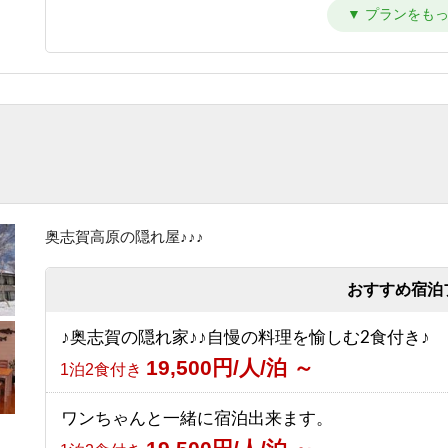
【シンプルステイ】素泊まりプラン
6,700円/人/泊 ～
素泊まり
【朝はゆったり寝たい方向け】1泊夕食付プラン
10,700円/人/泊 ～
夕食のみ
【夜は観光を楽しみたい方向け】1泊朝食付プラン
8,200円/人/泊 ～
朝食のみ
奥志賀高原の隠れ屋♪♪♪
【1泊2食付き】大自然の中のサウナを満喫♪幸の
ントサウナ90分＆オロポ1杯サービス！
おすすめ宿泊
13,700円/人/泊 ～
1泊2食付き
♪奥志賀の隠れ家♪♪自慢の料理を愉しむ2食付き♪
【グリーンシーズン限定】3泊以上のお得な連泊プ
19,500円/人/泊 ～
1泊2食付き
（1泊2食付き）
10,530円/人/泊 ～
1泊2食付き
ワンちゃんと一緒に宿泊出来ます。