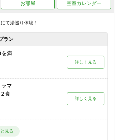
お部屋
空室カレンダー
アルプ
詳しく見る
泉にて湯巡り体験！
目の
詳しく見る
プラン
他サー
原を満
予約する
詳しく見る
が目の
詳しく見る
詳しく見る
りオト
ノラマ
詳しく見る
場が目
泊２食
詳しく見る
詳しく見る
ク付
予約する
詳しく見る