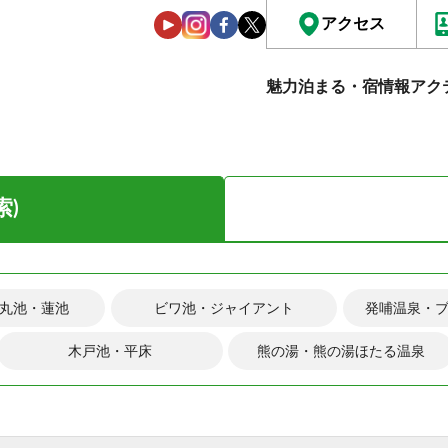
アクセス
魅力
泊まる・宿情報
アク
索)
丸池・蓮池
ビワ池・ジャイアント
発哺温泉・
木戸池・平床
熊の湯・熊の湯ほたる温泉