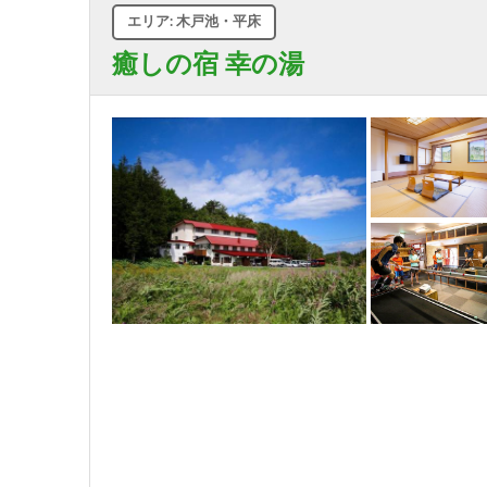
エリア: 木戸池・平床
癒しの宿 幸の湯