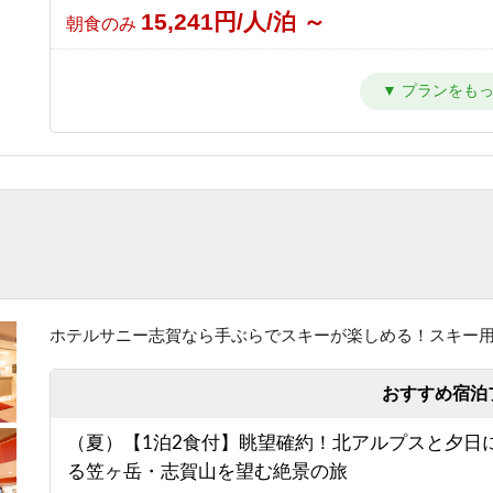
15,241円/人/泊 ～
朝食のみ
【東館】【夕朝食付】バリューレート/焼額山スキ
が目の前！小学生までリフト券無料♪
24,941円/人/泊 ～
1泊2食付き
【東館】【室料】連泊プラン / 焼額山スキー場が
前！小学生までリフト券無料♪
10,011円/人/泊 ～
素泊まり
【東館】【朝食付】連泊プラン / 焼額山スキー場
前！小学生までリフト券無料♪
ホテルサニー志賀なら手ぶらでスキーが楽しめる！スキー
13,811円/人/泊 ～
朝食のみ
おすすめ宿泊
【東館】【夕朝食付】連泊プラン / 焼額山スキー
（夏）【1泊2食付】眺望確約！北アルプスと夕日
の前！小学生までリフト券無料♪
る笠ヶ岳・志賀山を望む絶景の旅
23,511円/人/泊 ～
1泊2食付き