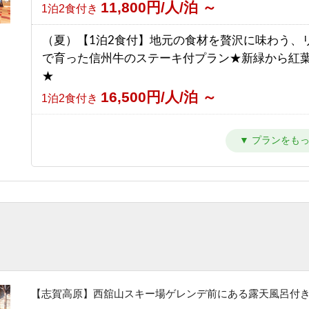
11,800円/人/泊 ～
1泊2食付き
【南館】【室料】バリューレート / 焼額山スキー
（夏）【1泊2食付】地元の食材を贅沢に味わう、
の前！小学生までリフト券無料♪
で育った信州牛のステーキ付プラン★新緑から紅
7,763円/人/泊 ～
素泊まり
★
16,500円/人/泊 ～
【南館】【朝食付】バリューレート/ 焼額山スキ
1泊2食付き
目の前！小学生までリフト券無料♪
（夏）【1泊2食付】スタンダードプラン 満点の
11,263円/人/泊 ～
朝食のみ
トレッキングと温泉を楽しもう★新緑から紅葉ま
10,800円/人/泊 ～
【南館】【夕朝食付】バリューレート/焼額山スキ
1泊2食付き
が目の前！小学生までリフト券無料♪
（夏）【1泊夕食付】朝はゆっくり、自分時間。早
17,763円/人/泊 ～
1泊2食付き
発も寝坊もOKな自由気ままプラン
10,500円/人/泊 ～
【南館】【室料】連泊プラン / 焼額山スキー場が
夕食のみ
前！小学生までリフト券無料♪
（夏）【素泊まり】星空の下でリフレッシュ！青
6,792円/人/泊 ～
素泊まり
しい高原で過ごす気ままな休日
【志賀高原】西舘山スキー場ゲレンデ前にある露天風呂付