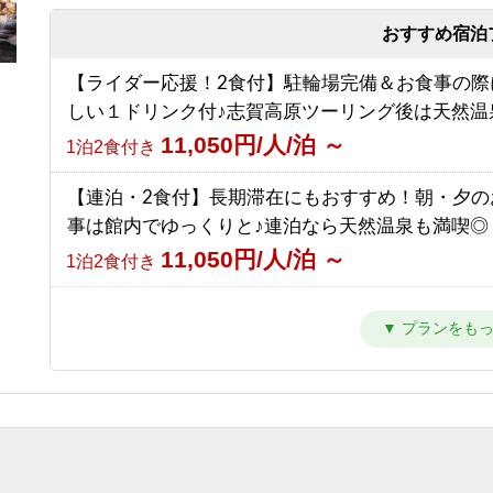
9,000円/人/泊 ～
【南館】【朝食付】連泊プラン / 焼額山スキー場
素泊まり
前！小学生までリフト券無料♪
おすすめ宿泊
【素泊まり】志賀高原マウンテントレイル参加者
10,292円/人/泊 ～
朝食のみ
【ライダー応援！2食付】駐輪場完備＆お食事の際
ラン！お食事はオプションで選択可能！
しい１ドリンク付♪志賀高原ツーリング後は天然温
8,500円/人/泊 ～
【南館】【夕朝食付】連泊プラン / 焼額山スキー
素泊まり
11,050円/人/泊 ～
1泊2食付き
の前！小学生までリフト券無料♪
16,792円/人/泊 ～
1泊2食付き
【連泊・2食付】長期滞在にもおすすめ！朝・夕の
事は館内でゆっくりと♪連泊なら天然温泉も満喫◎
【西館】【室料】バリューレート / 焼額山スキー
11,050円/人/泊 ～
1泊2食付き
の前！小学生までリフト券無料♪
8,166円/人/泊 ～
素泊まり
【2食付】お食事はゆっくり館内でお楽しみ頂ける
ンダード2食！北アルプスを望む露天風呂付の温泉
【西館】【朝食付】バリューレート / 焼額山スキ
12,050円/人/泊 ～
1泊2食付き
目の前！小学生までリフト券無料♪
11,466円/人/泊 ～
朝食のみ
【夕食付】早朝に出発される方はこちら！北アル
望む露天風呂付き♪ 夕食のみ・朝食無しプラン！
【西館】【夕朝食付】バリューレート/焼額山スキ
9,050円/人/泊 ～
夕食のみ
が目の前！小学生までリフト券無料♪