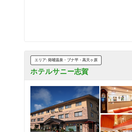
エリア: 発哺温泉・ブナ平・高天ヶ原
ホテルサニー志賀