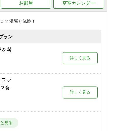
お部屋
空室カレンダー
アルプ
詳しく見る
泉にて湯巡り体験！
目の
詳しく見る
プラン
他サー
原を満
予約する
詳しく見る
が目の
詳しく見る
詳しく見る
りオト
ノラマ
詳しく見る
場が目
泊２食
詳しく見る
詳しく見る
ク付
予約する
詳しく見る