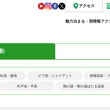
アクセス
魅力
泊まる・宿情報
アク
索)
丸池・蓮池
ビワ池・ジャイアント
発哺温泉・
木戸池・平床
熊の湯・熊の湯ほたる温泉