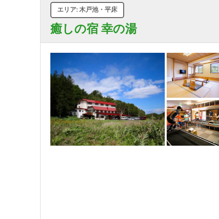
エリア: 木戸池・平床
癒しの宿 幸の湯