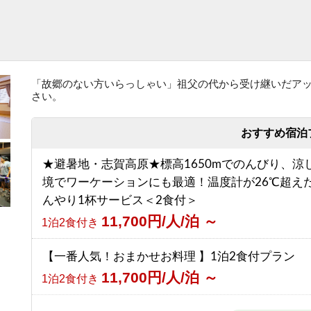
「故郷のない方いらっしゃい」祖父の代から受け継いだア
さい。
おすすめ宿泊
★避暑地・志賀高原★標高1650mでのんびり、涼
境でワーケーションにも最適！温度計が26℃超え
んやり1杯サービス＜2食付＞
11,700円/人/泊 ～
1泊2食付き
【一番人気！おまかせお料理 】1泊2食付プラン
11,700円/人/泊 ～
1泊2食付き