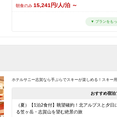
15,241円/人/泊 ～
朝食のみ
【東館】【夕朝食付】バリューレート/焼額山スキ
が目の前！小学生までリフト券無料♪
24,941円/人/泊 ～
1泊2食付き
【東館】【室料】連泊プラン / 焼額山スキー場が
前！小学生までリフト券無料♪
10,011円/人/泊 ～
素泊まり
【東館】【朝食付】連泊プラン / 焼額山スキー場
前！小学生までリフト券無料♪
ホテルサニー志賀なら手ぶらでスキーが楽しめる！スキー
13,811円/人/泊 ～
朝食のみ
おすすめ宿泊
【東館】【夕朝食付】連泊プラン / 焼額山スキー
（夏）【1泊2食付】眺望確約！北アルプスと夕日
の前！小学生までリフト券無料♪
る笠ヶ岳・志賀山を望む絶景の旅
23,511円/人/泊 ～
1泊2食付き