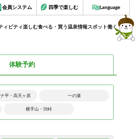
会員システム
四季で楽しむ
Language
ティビティ
楽しむ
食べる・買う
温泉情報
スポット
働く
体験予約
ブナ平・高天ヶ原
一の瀬
横手山・渋峠