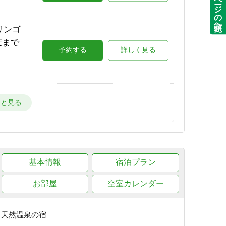
ページの先頭へ
場が目
リンゴ
詳しく見る
葉まで
予約する
詳しく見る
ー場が
詳しく見る
星空と
で★
予約する
詳しく見る
ー場
詳しく見る
朝出
基本情報
予約する
宿泊プラン
詳しく見る
目の
お部屋
空室カレンダー
詳しく見る
葉が美
予約する
詳しく見る
き天然温泉の宿