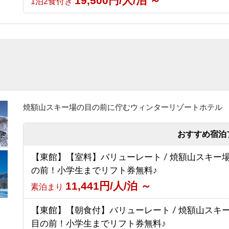
19,500円/人/泊 ～
1泊2食付き
【グリーンシーズン限定】3泊以上のお得な連泊プ
（食事なし）
6,030円/人/泊 ～
素泊まり
【スポーツ選手を応援する宿 幸の湯】志賀高原10
賀高原マウンテントレイル）参加者応援プラン
8,500円/人/泊 ～
素泊まり
焼額山スキー場の目の前に佇むウィンターリゾートホテル
おすすめ宿泊
【東館】【室料】バリューレート / 焼額山スキー
の前！小学生までリフト券無料♪
11,441円/人/泊 ～
素泊まり
【東館】【朝食付】バリューレート / 焼額山スキ
目の前！小学生までリフト券無料♪