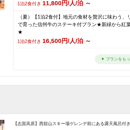
11,800円/人/泊 ～
1泊2食付き
【南館】【室料】バリューレート / 焼額山スキー
（夏）【1泊2食付】地元の食材を贅沢に味わう、
の前！小学生までリフト券無料♪
で育った信州牛のステーキ付プラン★新緑から紅
7,763円/人/泊 ～
素泊まり
★
16,500円/人/泊 ～
【南館】【朝食付】バリューレート/ 焼額山スキ
1泊2食付き
目の前！小学生までリフト券無料♪
（夏）【1泊2食付】スタンダードプラン 満点の
11,263円/人/泊 ～
朝食のみ
トレッキングと温泉を楽しもう★新緑から紅葉ま
10,800円/人/泊 ～
【南館】【夕朝食付】バリューレート/焼額山スキ
1泊2食付き
が目の前！小学生までリフト券無料♪
（夏）【1泊夕食付】朝はゆっくり、自分時間。早
17,763円/人/泊 ～
1泊2食付き
発も寝坊もOKな自由気ままプラン
10,500円/人/泊 ～
【南館】【室料】連泊プラン / 焼額山スキー場が
夕食のみ
前！小学生までリフト券無料♪
（夏）【素泊まり】星空の下でリフレッシュ！青
6,792円/人/泊 ～
素泊まり
しい高原で過ごす気ままな休日
【志賀高原】西舘山スキー場ゲレンデ前にある露天風呂付