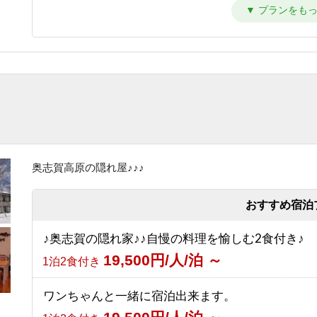
【シンプルステイ】素泊まりプラン
6,700円/人/泊 ～
素泊まり
【朝はゆったり寝たい方向け】1泊夕食付プラン
10,700円/人/泊 ～
夕食のみ
【夜は観光を楽しみたい方向け】1泊朝食付プラン
8,200円/人/泊 ～
朝食のみ
奥志賀高原の隠れ屋♪♪♪
【1泊2食付き】大自然の中のサウナを満喫♪幸の
ントサウナ90分＆オロポ1杯サービス！
おすすめ宿泊
13,700円/人/泊 ～
1泊2食付き
♪奥志賀の隠れ家♪♪自慢の料理を愉しむ2食付き♪
【グリーンシーズン限定】3泊以上のお得な連泊プ
19,500円/人/泊 ～
1泊2食付き
（1泊2食付き）
10,530円/人/泊 ～
1泊2食付き
ワンちゃんと一緒に宿泊出来ます。