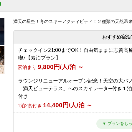
n
17,866円/人/泊 ～
1泊2食付き
【朝食付】ご到着が遅いご予約にもおすすめ！北
スを望む露天風呂付の温泉宿！
満天の星空！冬のスキーアクティビティ！２種類の天然温
【西館】【室料】連泊プラン / 焼額山スキー場が
8,050円/人/泊 ～
朝食のみ
前！小学生までリフト券無料♪
おすすめ宿泊
7,145円/人/泊 ～
素泊まり
【素泊り】お部屋と温泉のみ！暖房や給湯、その
チェックイン21:00までOK！自由気ままに志賀高
ビスなしの割り切りプラン◎
【西館】【朝食付】連泊プラン / 焼額山スキー場
喫♪【素泊プラン】
4,000円/人/泊 ～
素泊まり
前！小学生までリフト券無料♪
9,800円/人/泊 ～
素泊まり
10,445円/人/泊 ～
朝食のみ
【2食付・連泊プラン】5泊以上のご宿泊で通常よ
ラウンジリニューアルオープン記念！天空の大パ
ク！北アルプスを望む露天風呂付温泉宿
【西館】【夕朝食付】連泊プラン / 焼額山スキー
「満天ビューテラス」へのスカイレータ―付き１
10,000円/人/泊 ～
1泊2食付き
の前！小学生までリフト券無料♪
付き
16,845円/人/泊 ～
1泊2食付き
14,400円/人/泊 ～
1泊2食付き
カラオケ＆BARオープン記念！ Barでの１ドリン
き１泊２食プラン