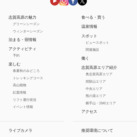
志賀高原の魅力
食べる・買う
グリーンシーズン
温泉情報
ウィンターシーズン
スポット
泊まる・宿情報
ビュースポット
アクティビティ
関連施設
予約
働く
楽しむ
志賀高原エリア紹介
春夏秋のみどころ
奥志賀高原エリア
トレッキングコース
焼額山エリア
高山植物
中央エリア
紅葉情報
熊の湯エリア
リフト運行状況
横手山・渋峠エリア
イベント情報
アクセス
ライブカメラ
推奨環境について