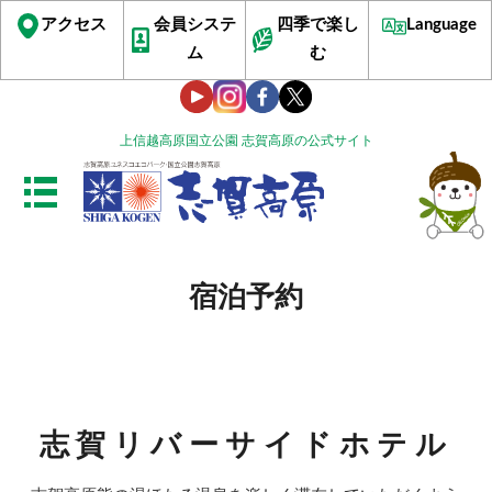
アクセス
会員システ
四季で楽し
Language
ム
む
上信越高原国立公園 志賀高原の公式サイト
宿泊予約
志賀リバーサイドホテル