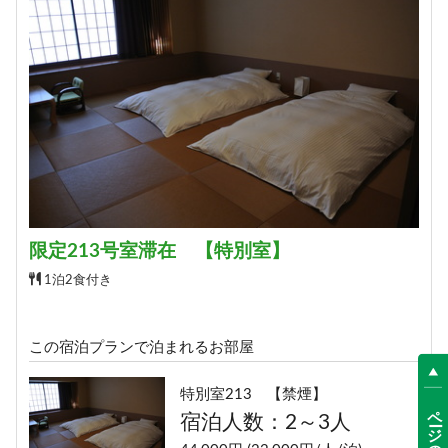
限定213号室滞在 【特別室】
1泊2食付き
この宿泊プランで泊まれるお部屋
特別室213 【禁煙】
ページの先頭へ
宿泊人数：2～3人