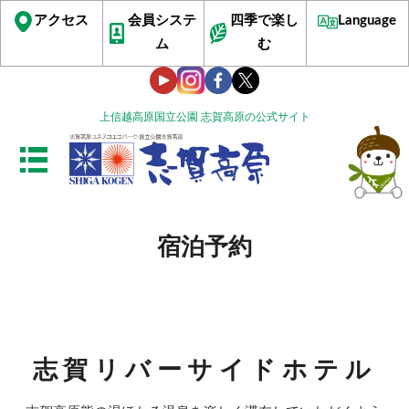
アクセス
会員システ
四季で楽し
Language
ム
む
上信越高原国立公園 志賀高原の公式サイト
宿泊予約
志賀リバーサイドホテル