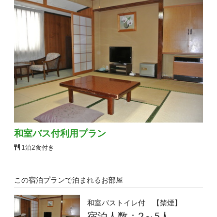
和室バス付利用プラン
1泊2食付き
この宿泊プランで泊まれるお部屋
和室バストイレ付 【禁煙】
宿泊人数：2～5人