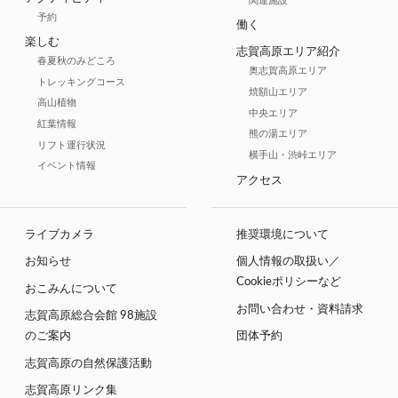
関連施設
予約
働く
楽しむ
志賀高原エリア紹介
春夏秋のみどころ
奥志賀高原エリア
トレッキングコース
焼額山エリア
高山植物
中央エリア
紅葉情報
熊の湯エリア
リフト運行状況
横手山・渋峠エリア
イベント情報
アクセス
ライブカメラ
推奨環境について
お知らせ
個人情報の取扱い／
Cookieポリシーなど
おこみんについて
お問い合わせ・資料請求
志賀高原総合会館 98施設
のご案内
団体予約
志賀高原の自然保護活動
志賀高原リンク集