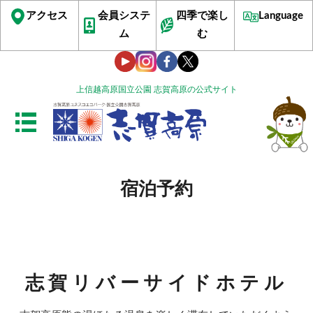
アクセス
会員システ
四季で楽し
Language
ム
む
上信越高原国立公園 志賀高原の公式サイト
宿泊予約
志賀リバーサイドホテル