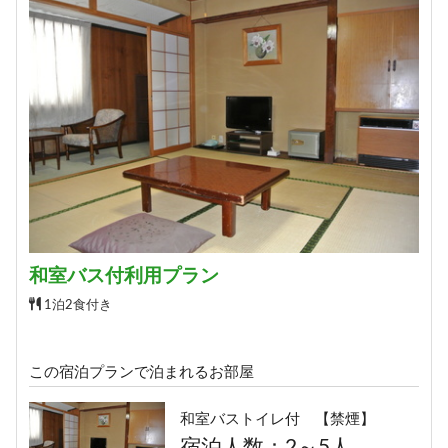
和室バス付利用プラン
1泊2食付き
この宿泊プランで泊まれるお部屋
和室バストイレ付 【禁煙】
宿泊人数：2～5人