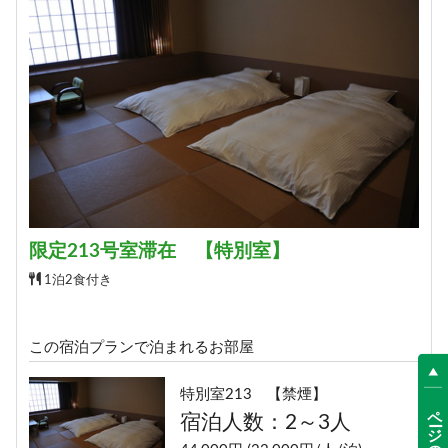
限定213号室滞在 【特別室】
1泊2食付き
この宿泊プランで泊まれるお部屋
特別室213 【禁煙】
ページの先頭へ
宿泊人数：2～3人