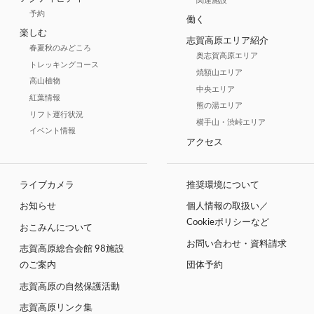
関連施設
予約
働く
楽しむ
志賀高原エリア紹介
春夏秋のみどころ
奥志賀高原エリア
トレッキングコース
焼額山エリア
高山植物
中央エリア
紅葉情報
熊の湯エリア
リフト運行状況
横手山・渋峠エリア
イベント情報
アクセス
ライブカメラ
推奨環境について
お知らせ
個人情報の取扱い／
Cookieポリシーなど
おこみんについて
お問い合わせ・資料請求
志賀高原総合会館 98施設
のご案内
団体予約
志賀高原の自然保護活動
志賀高原リンク集