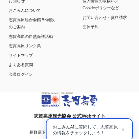
お知らせ
個人情報の取扱い／
Cookieポリシーなど
おこみんについて
お問い合わせ・資料請求
志賀高原総合会館 98施設
のご案内
団体予約
志賀高原の自然保護活動
志賀高原リンク集
サイトマップ
よくある質問
会員ログイン
志賀高原観光協会 公式Webサイト
〒381-0401
長野県下高井郡山ノ内町大字平穏7148(蓮池)