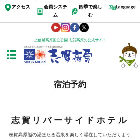
アクセス
会員システ
四季で楽し
Language
ム
む
上信越高原国立公園 志賀高原の公式サイト
宿泊予約
志賀リバーサイドホテル
志賀高原熊の湯ほたる温泉を楽しく滞在していただくよう