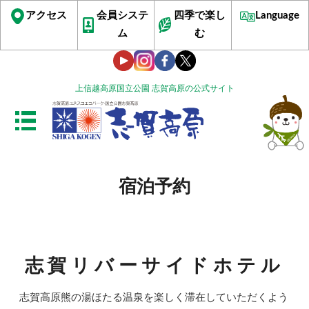
アクセス
会員システ
四季で楽し
Language
ム
む
上信越高原国立公園 志賀高原の公式サイト
宿泊予約
志賀リバーサイドホテル
志賀高原熊の湯ほたる温泉を楽しく滞在していただくよう