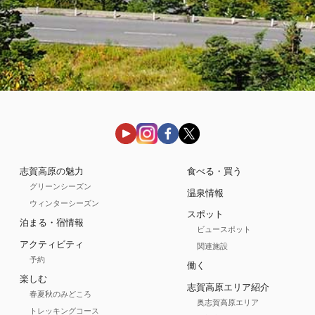
志賀高原の魅力
食べる・買う
グリーンシーズン
温泉情報
ウィンターシーズン
スポット
泊まる・宿情報
ビュースポット
アクティビティ
関連施設
予約
働く
楽しむ
志賀高原エリア紹介
春夏秋のみどころ
奥志賀高原エリア
トレッキングコース