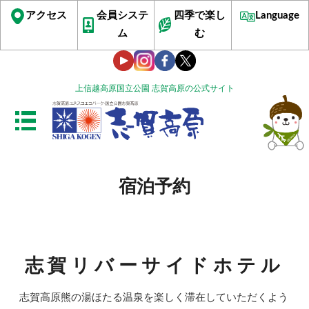
アクセス
会員システ
四季で楽し
Language
ム
む
上信越高原国立公園 志賀高原の公式サイト
宿泊予約
志賀リバーサイドホテル
志賀高原熊の湯ほたる温泉を楽しく滞在していただくよう