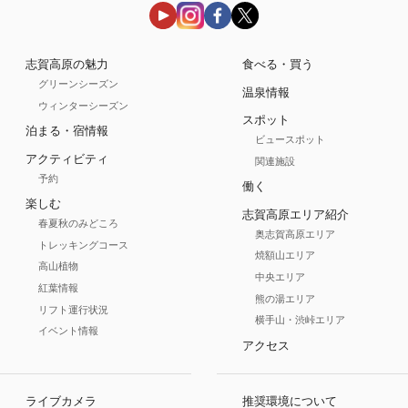
志賀高原の魅力
食べる・買う
グリーンシーズン
温泉情報
ウィンターシーズン
スポット
泊まる・宿情報
ビュースポット
アクティビティ
関連施設
予約
働く
楽しむ
志賀高原エリア紹介
春夏秋のみどころ
奥志賀高原エリア
トレッキングコース
焼額山エリア
高山植物
中央エリア
紅葉情報
熊の湯エリア
リフト運行状況
横手山・渋峠エリア
イベント情報
アクセス
ライブカメラ
推奨環境について