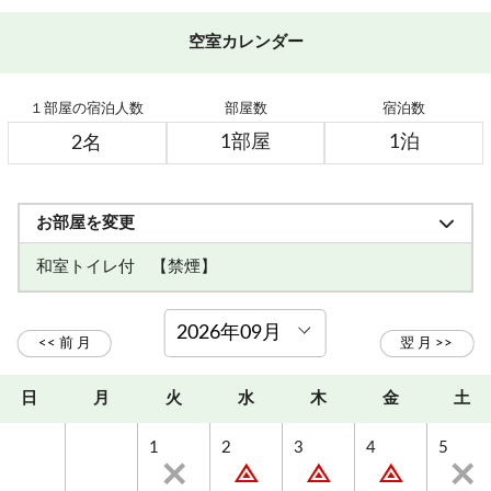
空室カレンダー
１部屋の宿泊人数
部屋数
宿泊数
お部屋を変更
和室トイレ付 【禁煙】
日
月
火
水
木
金
土
1
2
3
4
5