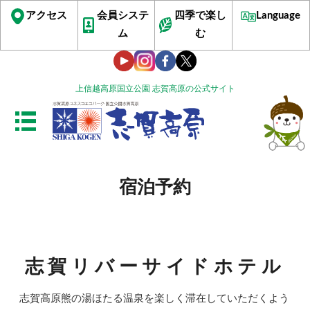
アクセス
会員システ
四季で楽し
Language
ム
む
上信越高原国立公園 志賀高原の公式サイト
宿泊予約
志賀リバーサイドホテル
志賀高原熊の湯ほたる温泉を楽しく滞在していただくよう