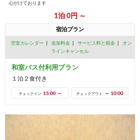
心がけております
1泊 0円 ～
宿泊プラン
空室カレンダー
|
追加料金
|
サービス料と税金
|
オン
ラインキャンセル
和室バス付利用プラン
１泊２食付き
15:00 ～
～ 10:00
チェックイン:
チェックアウト: