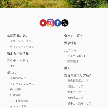
志賀高原の魅力
食べる・買う
グリーンシーズン
温泉情報
ウィンターシーズン
スポット
泊まる・宿情報
ビュースポット
アクティビティ
関連施設
予約
働く
楽しむ
志賀高原エリア紹介
春夏秋のみどころ
奥志賀高原エリア
トレッキングコース
焼額山エリア
高山植物
中央エリア
紅葉情報
熊の湯エリア
リフト運行状況
横手山・渋峠エリア
イベント情報