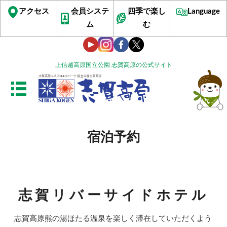
アクセス
会員システ
四季で楽し
Language
ム
む
上信越高原国立公園 志賀高原の公式サイト
宿泊予約
志賀リバーサイドホテル
志賀高原熊の湯ほたる温泉を楽しく滞在していただくよう