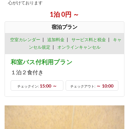
心がけております
1泊 0円 ～
宿泊プラン
空室カレンダー
|
追加料金
|
サービス料と税金
|
キャ
ンセル規定
|
オンラインキャンセル
和室バス付利用プラン
１泊２食付き
15:00 ～
～ 10:00
チェックイン:
チェックアウト: