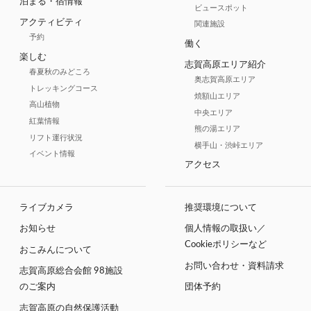
泊まる・宿情報
ビュースポット
アクティビティ
関連施設
予約
働く
楽しむ
志賀高原エリア紹介
春夏秋のみどころ
奥志賀高原エリア
トレッキングコース
焼額山エリア
高山植物
中央エリア
紅葉情報
熊の湯エリア
リフト運行状況
横手山・渋峠エリア
イベント情報
アクセス
ライブカメラ
推奨環境について
お知らせ
個人情報の取扱い／
Cookieポリシーなど
おこみんについて
お問い合わせ・資料請求
志賀高原総合会館 98施設
のご案内
団体予約
志賀高原の自然保護活動