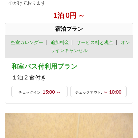
心がけております
1泊 0円 ～
宿泊プラン
空室カレンダー
|
追加料金
|
サービス料と税金
|
オン
ラインキャンセル
和室バス付利用プラン
１泊２食付き
15:00 ～
～ 10:00
チェックイン:
チェックアウト: