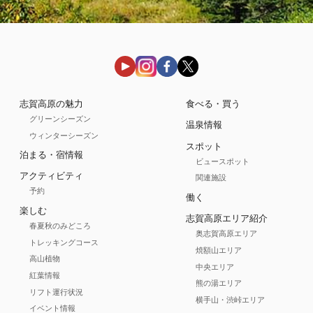
志賀高原の魅力
食べる・買う
グリーンシーズン
温泉情報
ウィンターシーズン
スポット
泊まる・宿情報
ビュースポット
アクティビティ
関連施設
予約
働く
楽しむ
志賀高原エリア紹介
春夏秋のみどころ
奥志賀高原エリア
トレッキングコース
焼額山エリア
高山植物
中央エリア
紅葉情報
熊の湯エリア
リフト運行状況
横手山・渋峠エリア
イベント情報