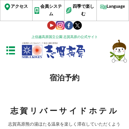
アクセス
会員システ
四季で楽し
Language
ム
む
上信越高原国立公園 志賀高原の公式サイト
宿泊予約
志賀リバーサイドホテル
志賀高原熊の湯ほたる温泉を楽しく滞在していただくよう